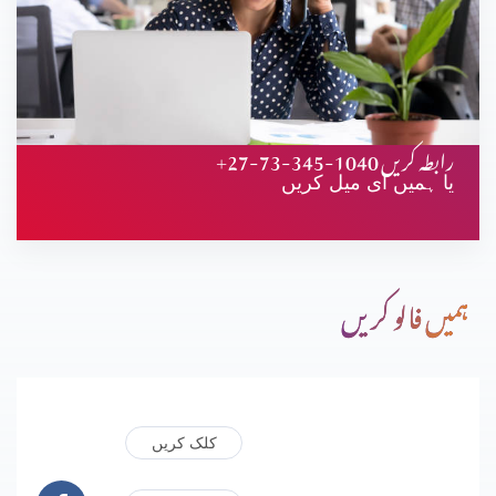
+27-73-345-1040 رابطہ کریں
یا ہمیں ای میل کریں
ہمیں فالو کریں
کلک کریں