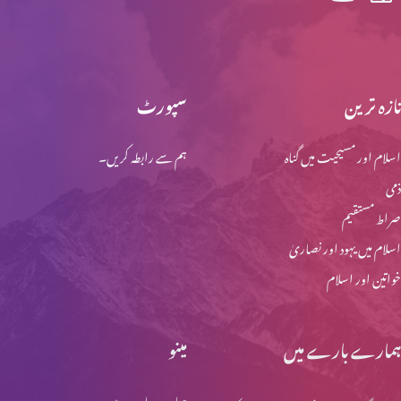
تازہ ترین
سپورٹ
اسلام اور مسیحیت میں گناہ
ہم سے رابطہ کریں۔
ذمی
صراط مستقیم
اسلام میں یہود اور نصاریٰ
خواتین اور اسلام
ہمارے بارے میں
مینو
ہمارے بارے میں