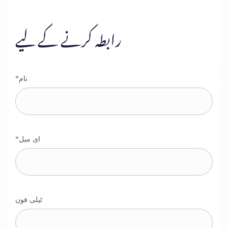
رابطہ کرنے کے لیے
*نام
*ای میل
ٹیلی فون