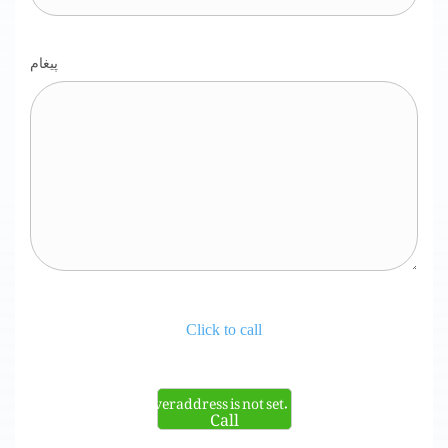
پیغام
Click to call
Serveraddress is not set.
Call