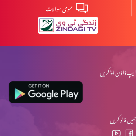
عمومی سوالات
ایپ ڈاؤن لوڈ کریں
ہمیں فالو کریں