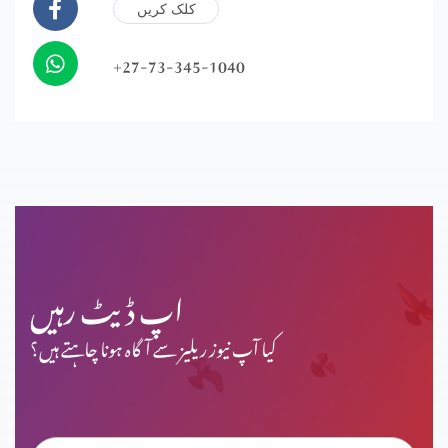
کلک کریں
+27-73-345-1040
اپ ڈیٹ رہیں
کیا آپ نیوز ریلیز سے آگاہ ہونا چاہتے ہیں؟