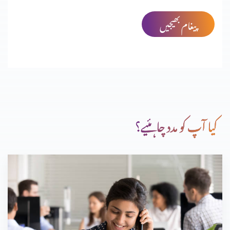
پیغام بھیجیں
کیا آپ کو مدد چاہئیے؟