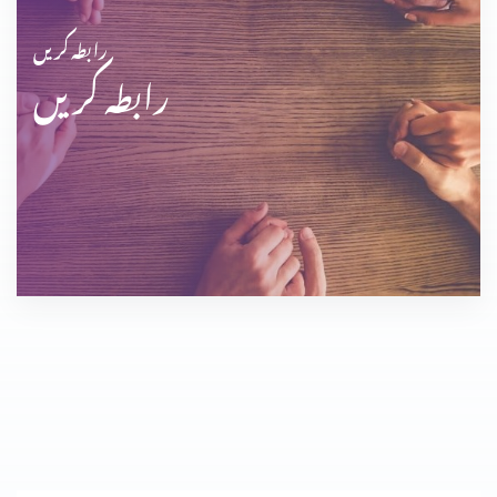
رابطہ کریں
رابطہ کریں