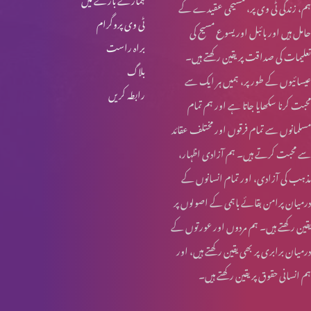
ہم، زندگی ٹی وی پر، مسیحی عقیدے کے
ٹی وی پروگرام
حامل ہیں اور بائبل اور یسوع مسیح کی
براہ راست
تعلیمات کی صداقت پر یقین رکھتے ہیں۔
بلاگ
عیسائیوں کے طور پر، ہمیں ہر ایک سے
رابطہ کریں
محبت کرنا سکھایا جاتا ہے اور ہم تمام
مسلمانوں سے تمام فرقوں اور مختلف عقائد
سے محبت کرتے ہیں۔ ہم آزادی اظہار،
مذہب کی آزادی، اور تمام انسانوں کے
درمیان پرامن بقائے باہمی کے اصولوں پر
یقین رکھتے ہیں۔ ہم مردوں اور عورتوں کے
درمیان برابری پر بھی یقین رکھتے ہیں، اور
ہم انسانی حقوق پر یقین رکھتے ہیں۔