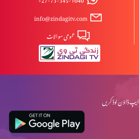
info@zindagitv.com
عمومی سوالات
ایپ ڈاؤن لوڈ کریں