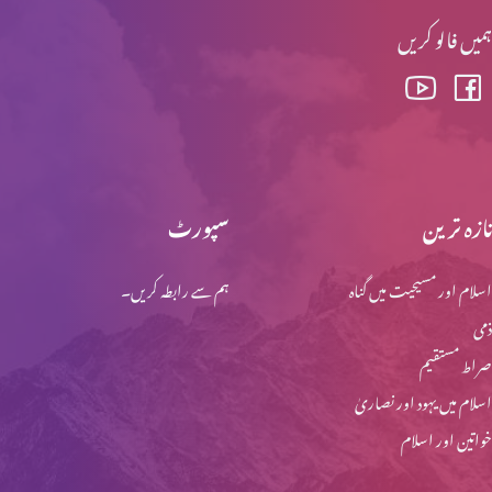
ہمیں فالو کریں
تازہ ترین
سپورٹ
اسلام اور مسیحیت میں گناہ
ہم سے رابطہ کریں۔
ذمی
صراط مستقیم
اسلام میں یہود اور نصاریٰ
خواتین اور اسلام