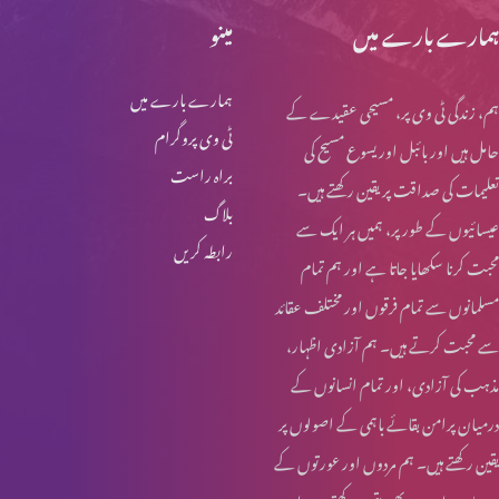
ہمارے بارے میں
مینو
ہمارے بارے میں
ہم، زندگی ٹی وی پر، مسیحی عقیدے کے
ٹی وی پروگرام
حامل ہیں اور بائبل اور یسوع مسیح کی
براہ راست
تعلیمات کی صداقت پر یقین رکھتے ہیں۔
بلاگ
عیسائیوں کے طور پر، ہمیں ہر ایک سے
رابطہ کریں
محبت کرنا سکھایا جاتا ہے اور ہم تمام
مسلمانوں سے تمام فرقوں اور مختلف عقائد
سے محبت کرتے ہیں۔ ہم آزادی اظہار،
مذہب کی آزادی، اور تمام انسانوں کے
درمیان پرامن بقائے باہمی کے اصولوں پر
یقین رکھتے ہیں۔ ہم مردوں اور عورتوں کے
درمیان برابری پر بھی یقین رکھتے ہیں، اور