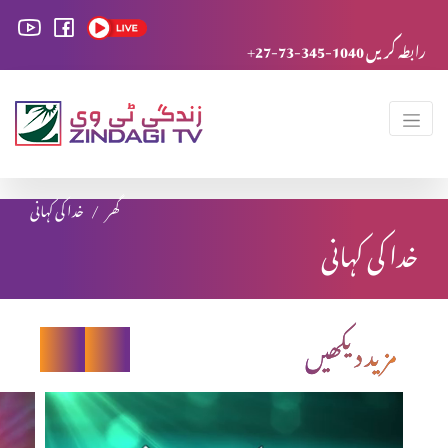
+27-73-345-1040 رابطہ کریں
گھر
خدا کی کہانی
خدا کی کہانی
مزید دیکھیں