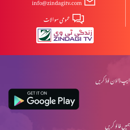
info@zindagitv.com
عمومی سوالات
ایپ ڈاؤن لوڈ کریں
ہمیں فالو کریں