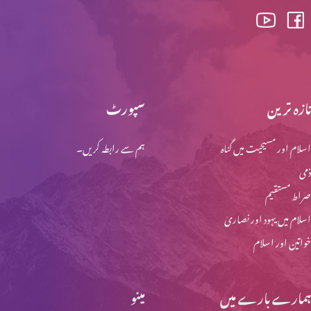
تازہ ترین
سپورٹ
اسلام اور مسیحیت میں گناہ
ہم سے رابطہ کریں۔
ذمی
صراط مستقیم
اسلام میں یہود اور نصاریٰ
خواتین اور اسلام
ہمارے بارے میں
مینو