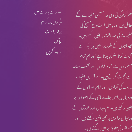
ہمارے بارے میں
ہم، زندگی ٹی وی پر، مسیحی عقیدے کے
ٹی وی پروگرام
حامل ہیں اور بائبل اور یسوع مسیح کی
براہ راست
تعلیمات کی صداقت پر یقین رکھتے ہیں۔
بلاگ
عیسائیوں کے طور پر، ہمیں ہر ایک سے
رابطہ کریں
محبت کرنا سکھایا جاتا ہے اور ہم تمام
مسلمانوں سے تمام فرقوں اور مختلف عقائد
سے محبت کرتے ہیں۔ ہم آزادی اظہار،
مذہب کی آزادی، اور تمام انسانوں کے
درمیان پرامن بقائے باہمی کے اصولوں پر
یقین رکھتے ہیں۔ ہم مردوں اور عورتوں کے
درمیان برابری پر بھی یقین رکھتے ہیں، اور
ہم انسانی حقوق پر یقین رکھتے ہیں۔