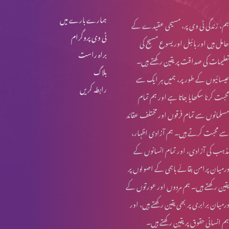
ہمارے بارے میں
ہم، زندگی ٹی وی پر، مسیحی عقیدے کے
ٹی وی پروگرام
حامل ہیں اور بائبل اور یسوع مسیح کی
براہ راست
تعلیمات کی صداقت پر یقین رکھتے ہیں۔
بلاگ
عیسائیوں کے طور پر، ہمیں ہر ایک سے
رابطہ کریں
محبت کرنا سکھایا جاتا ہے اور ہم تمام
مسلمانوں سے تمام فرقوں اور مختلف عقائد
سے محبت کرتے ہیں۔ ہم آزادی اظہار،
مذہب کی آزادی، اور تمام انسانوں کے
درمیان پرامن بقائے باہمی کے اصولوں پر
یقین رکھتے ہیں۔ ہم مردوں اور عورتوں کے
درمیان برابری پر بھی یقین رکھتے ہیں، اور
ہم انسانی حقوق پر یقین رکھتے ہیں۔