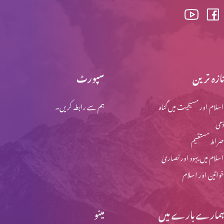
تازہ ترین
سپورٹ
اسلام اور مسیحیت میں گناہ
ہم سے رابطہ کریں۔
ذمی
صراط مستقیم
اسلام میں یہود اور نصاریٰ
خواتین اور اسلام
ہمارے بارے میں
مینو