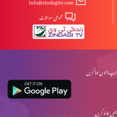
info@zindagitv.com
عمومی سوالات
ایپ ڈاؤن لوڈ کریں
ہمیں فالو کریں