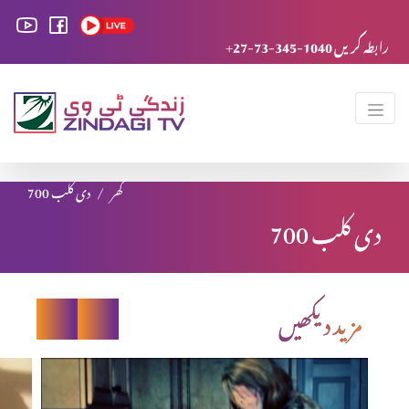
+27-73-345-1040 رابطہ کریں
گھر
دی کلب 700
دی کلب 700
مزید دیکھیں