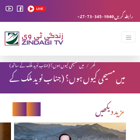
+27-73-345-1040 رابطہ کریں
گھر
میں مسیحی کیوں ہوں؟ (جناب نوید ملک کے ساتھ)
میں مسیحی کیوں ہوں؟ (جناب نوید ملک کے
ساتھ)
مزید دیکھیں