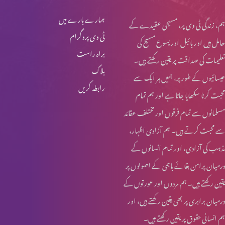
ہمارے بارے میں
ہم، زندگی ٹی وی پر، مسیحی عقیدے کے
ٹی وی پروگرام
حامل ہیں اور بائبل اور یسوع مسیح کی
براہ راست
تعلیمات کی صداقت پر یقین رکھتے ہیں۔
بلاگ
عیسائیوں کے طور پر، ہمیں ہر ایک سے
رابطہ کریں
محبت کرنا سکھایا جاتا ہے اور ہم تمام
مسلمانوں سے تمام فرقوں اور مختلف عقائد
سے محبت کرتے ہیں۔ ہم آزادی اظہار،
مذہب کی آزادی، اور تمام انسانوں کے
درمیان پرامن بقائے باہمی کے اصولوں پر
یقین رکھتے ہیں۔ ہم مردوں اور عورتوں کے
درمیان برابری پر بھی یقین رکھتے ہیں، اور
ہم انسانی حقوق پر یقین رکھتے ہیں۔