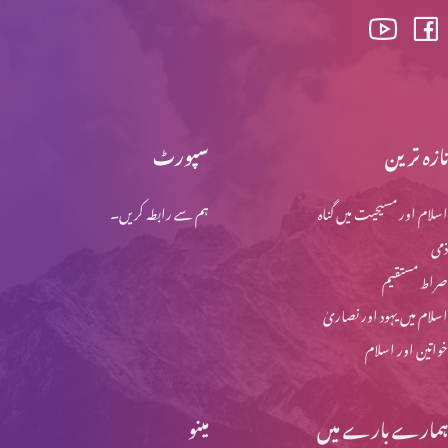
تازہ ترین
سپورٹ
اسلام اور مسیحیت میں گناہ
ہم سے رابطہ کریں۔
ذمی
صراط مستقیم
اسلام میں یہود اور نصاریٰ
خواتین اور اسلام
ہمارے بارے میں
مینو