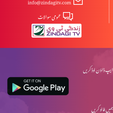
info@zindagitv.com
عمومی سوالات
ایپ ڈاؤن لوڈ کریں
ہمیں فالو کریں