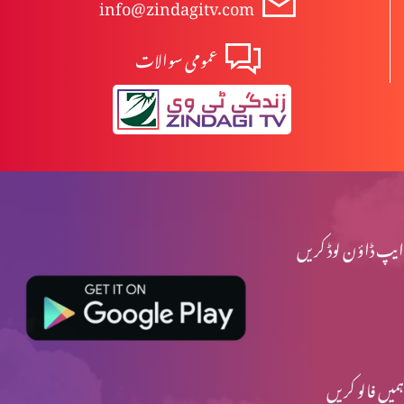
info@zindagitv.com
عمومی سوالات
ایپ ڈاؤن لوڈ کریں
ہمیں فالو کریں