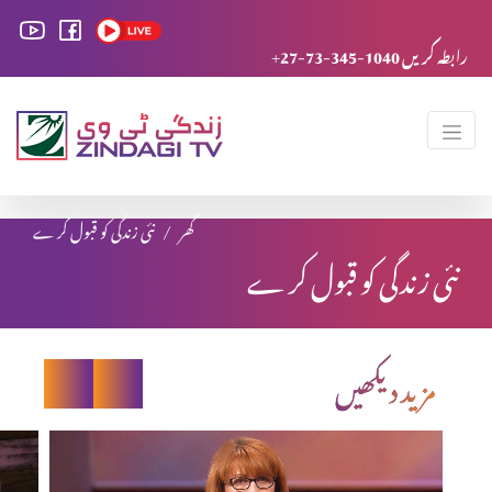
+27-73-345-1040 رابطہ کریں
گھر
نئی زندگی کو قبول کر ے
نئی زندگی کو قبول کر ے
مزید دیکھیں