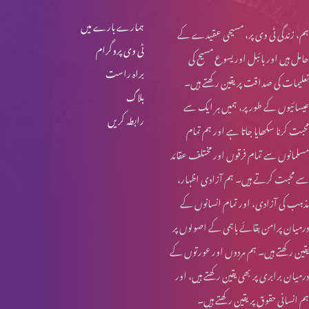
ہمارے بارے میں
ہم، زندگی ٹی وی پر، مسیحی عقیدے کے
ٹی وی پروگرام
حامل ہیں اور بائبل اور یسوع مسیح کی
براہ راست
تعلیمات کی صداقت پر یقین رکھتے ہیں۔
بلاگ
عیسائیوں کے طور پر، ہمیں ہر ایک سے
رابطہ کریں
محبت کرنا سکھایا جاتا ہے اور ہم تمام
مسلمانوں سے تمام فرقوں اور مختلف عقائد
سے محبت کرتے ہیں۔ ہم آزادی اظہار،
مذہب کی آزادی، اور تمام انسانوں کے
درمیان پرامن بقائے باہمی کے اصولوں پر
یقین رکھتے ہیں۔ ہم مردوں اور عورتوں کے
درمیان برابری پر بھی یقین رکھتے ہیں، اور
ہم انسانی حقوق پر یقین رکھتے ہیں۔