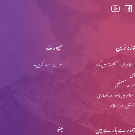
تازہ ترین
سپورٹ
اسلام اور مسیحیت میں گناہ
ہم سے رابطہ کریں۔
ذمی
صراط مستقیم
اسلام میں یہود اور نصاریٰ
خواتین اور اسلام
ہمارے بارے میں
مینو