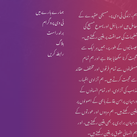
ہمارے بارے میں
ہم، زندگی ٹی وی پر، مسیحی عقیدے کے
ٹی وی پروگرام
حامل ہیں اور بائبل اور یسوع مسیح کی
براہ راست
تعلیمات کی صداقت پر یقین رکھتے ہیں۔
بلاگ
عیسائیوں کے طور پر، ہمیں ہر ایک سے
رابطہ کریں
محبت کرنا سکھایا جاتا ہے اور ہم تمام
مسلمانوں سے تمام فرقوں اور مختلف عقائد
سے محبت کرتے ہیں۔ ہم آزادی اظہار،
مذہب کی آزادی، اور تمام انسانوں کے
درمیان پرامن بقائے باہمی کے اصولوں پر
یقین رکھتے ہیں۔ ہم مردوں اور عورتوں کے
درمیان برابری پر بھی یقین رکھتے ہیں، اور
ہم انسانی حقوق پر یقین رکھتے ہیں۔