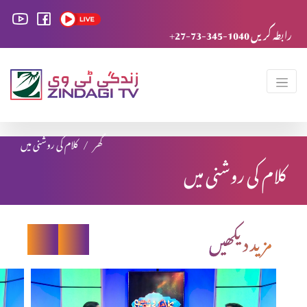
+27-73-345-1040 رابطہ کریں
گھر
کلام کی روشنی میں
کلام کی روشنی میں
مزید دیکھیں