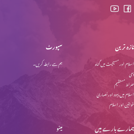
تازہ ترین
سپورٹ
اسلام اور مسیحیت میں گناہ
ہم سے رابطہ کریں۔
ذمی
صراط مستقیم
اسلام میں یہود اور نصاریٰ
خواتین اور اسلام
ہمارے بارے میں
مینو