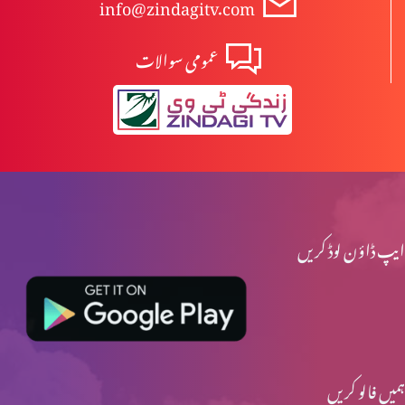
info@zindagitv.com
عمومی سوالات
ایپ ڈاؤن لوڈ کریں
ہمیں فالو کریں