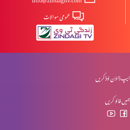
عمومی سوالات
نیا سال – میں کیا کروں؟
مذاہب میں ہم آہنگی
میڈیا ہماری پہچھن کرواتا ہے
ایپ ڈاؤن لوڈ کریں
ہمیں فالو کریں
حقیقی راستبازی کیا ہے؟
گناہ کا راج