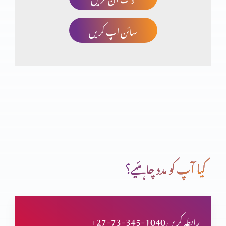
سائن اپ کریں
آنحضرت پر ایمان
اناجیل اربہ اور انجیل برنباس
باب الجنت سے داخلہ
کیا آپ کو مدد چاہئیے؟
خدا ایک ہے یا تین ؟
+27-73-345-1040 رابطہ کریں