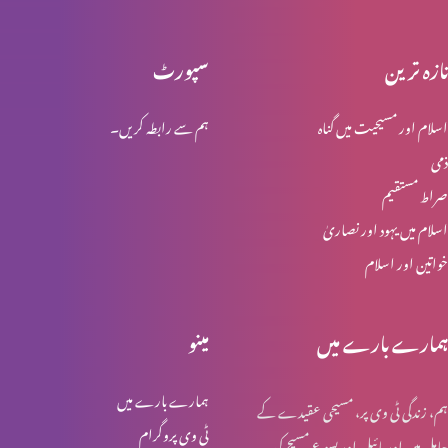
تازہ ترین
سپورٹ
تائب دل نہ ہونے والوں کی عدالت
اسلام اور مسیحیت میں گناہ
ہم سے رابطہ کریں۔
ذمی
حضرتِ یوحنا کی گواہی
صراط مستقیم
اسلام میں یہود اور نصاریٰ
خواتین اور اسلام
خدا کے حضور مقبولِ نظر
ہمارے بارے میں
مینو
لعزر کو مار ڈالنے کی کوشیش
ہمارے بارے میں
ہم، زندگی ٹی وی پر، مسیحی عقیدے کے
ٹی وی پروگرام
حامل ہیں اور بائبل اور یسوع مسیح کی