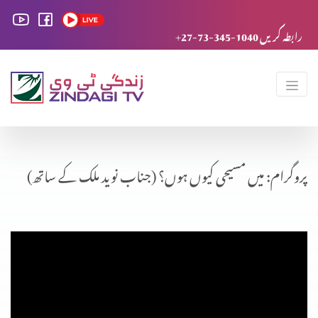
+27-73-345-1040 رابطہ کریں
پروگرام: میں مسیحی کیوں ہوں؟ (جناب نوید ملک کے ساتھ)