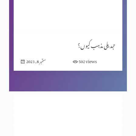
انسانی تحریر یا الہٰی مکاشفہ؟
ماضی کی داستان
تبدیلی مذہب کیوں؟
views
502
ستمبر 8, 2023
ایک مسیحی کون ہے؟
گناہ اور اس کے اثرات(موروثی گناہ)
نجات بذریعہ قربانی