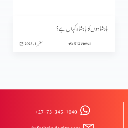
موت کے حقیقی معنی
بادشاہوں کا بادشاہ کہاں ہے؟
میرا معجزہ
views
512
ستمبر 1, 2023
میں مسیحی کیوں ہوں؟(عظیم قدیر بخش کے ساتھ)
طرز حیات
+27-73-345-1040
مسیح کی شان
info@zindagitv.com