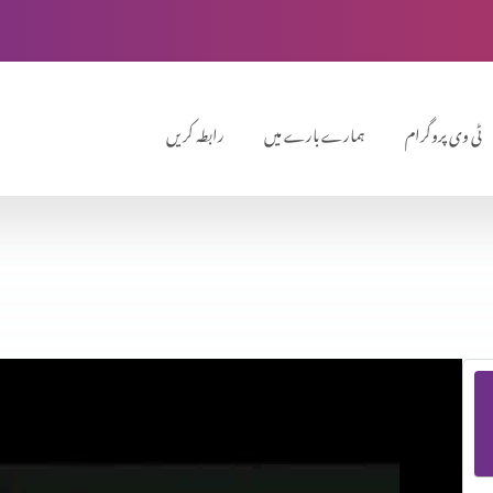
ٹی وی پروگرام
ہمارے بارے میں
رابطہ کریں