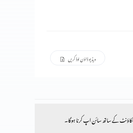
ویڈیو ڈاؤن لوڈ کریں
کاؤنٹ کے ساتھ سائن اپ کرنا ہوگا۔