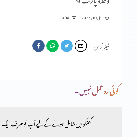
408
مئی 10, 2022
شیئر کریں
کوئی ردعمل نہیں۔
گفتگو میں شامل ہونے کے لیے آپ کو صرف ایک ا