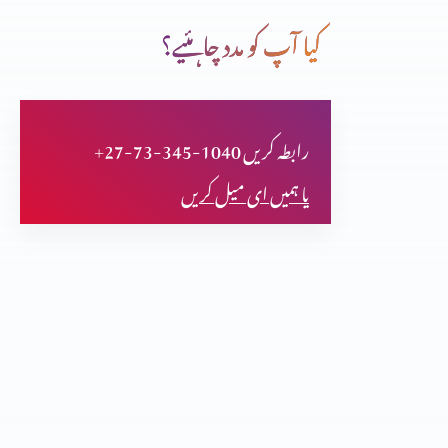
کیا آپ کو مدد چاہئیے؟
مسرف بیٹے
+27-73-345-1040 رابطہ کریں
دھوپ کی دیوار
یا ہمیں ای میل کریں
آخری پل
کوئی بے قَرار پارٹ 3