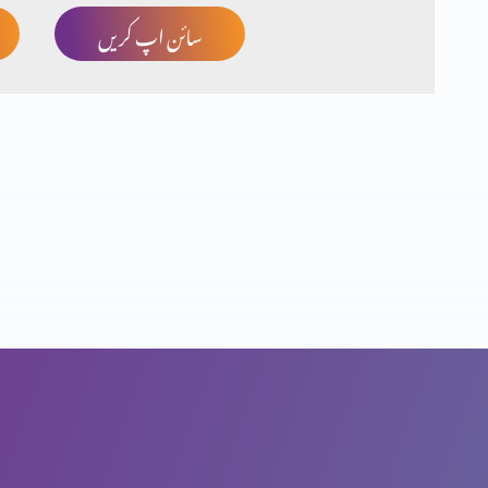
سائن اپ کریں