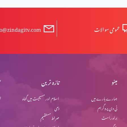
عمومی سوالات
fo@zindagitv.com
مینو
تازہ ترین
س
ہمارے بارے میں
اسلام اور مسیحیت میں گناہ
ہ
ٹی وی پروگرام
ذمی
براہ راست
صراط مستقیم
بلاگ
اسلام میں یہود اور نصاریٰ