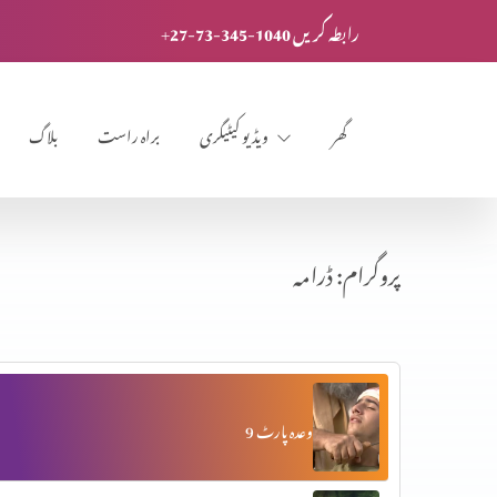
+27-73-345-1040 رابطہ کریں
گھر
ویڈیو کیٹیگری
براہ راست
بلاگ
پروگرام: ڈرامہ
وعدہ پارٹ 9