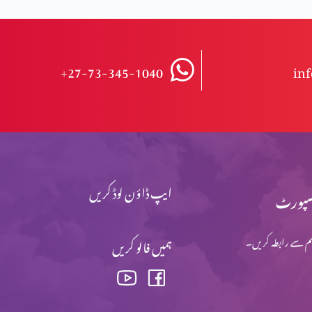
+27-73-345-1040
in
ایپ ڈاؤن لوڈ کریں
پورٹ
م سے رابطہ کریں۔
ہمیں فالو کریں