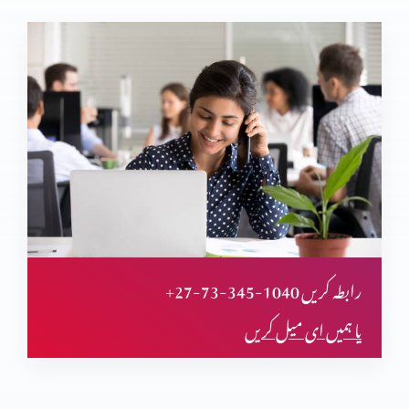
انبیاء و بزرگ – ایلیاء نبی
انبیاء و بزرگ – عزرا نبی – ملاکی
آخیر زمانہ اور ابلیس کا خاتمہ
+27-73-345-1040 رابطہ کریں
یا ہمیں ای میل کریں
آخیر زمانہ اور بابل کی تباہی