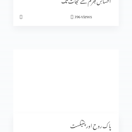
احساسِ جرم سے نجات تک
انبیا ء و بزرگ۔ زکریاہ
views
396
انبیا ء و بزرگ – دانی ایل (حصہ 2)
انبیاء و بزرگ – دانی ایل
انبیاء و بزرگ – حزقی ایل (حصہ 3)
انبیاء و بزرگ – حزقی ایل (حصہ 2)
پاک روح اور پنتیکست