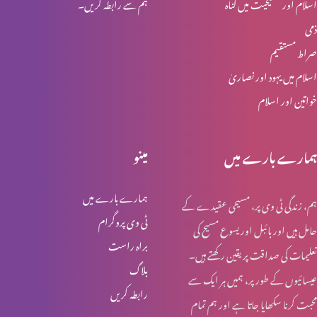
اسلام اور مسیحیت میں گناہ
ہم سے رابطہ کریں۔
انبیا ء و بزرگ – یعقوب
ذمی
صراط مستقیم
اسلام میں یہود اور نصاریٰ
انبیا ء و بزرگ – ابراہام
خواتین اور اسلام
انبیاء و بزرگ – حنوک اور نوح
ہمارے بارے میں
مینو
ہمارے بارے میں
ہم، زندگی ٹی وی پر، مسیحی عقیدے کے
انبیاء و بزرگ – آدم اور حنوک
ٹی وی پروگرام
حامل ہیں اور بائبل اور یسوع مسیح کی
براہ راست
تعلیمات کی صداقت پر یقین رکھتے ہیں۔
بلاگ
عیسائیوں کے طور پر، ہمیں ہر ایک سے
آخری جنگ – کیا تیاری ہو رہی ہے؟
رابطہ کریں
محبت کرنا سکھایا جاتا ہے اور ہم تمام