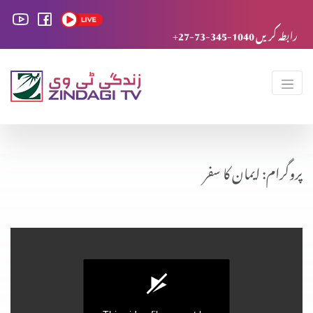
+27-73-345-1040 رابطہ کریں
پروگرام: ایمان کا سفر