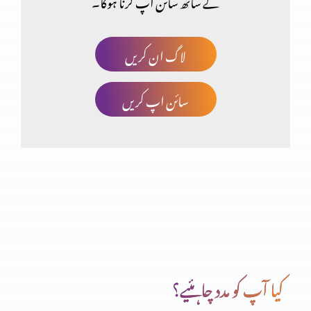
کے ساتھ سائن اپ کرنا ہوگا۔
مسیح کے جی اٹھنے کی اہمیت
لاگ ان کریں
سائن اپ کریں
صلیب پر کفارہ
انبیاء و بزرگ – یوُایل نبی
تبدیلی کیسے؟ کیوں
کیا آپ کو مدد چاہئیے؟
انبیاء و بزرگ – الیشع نبی