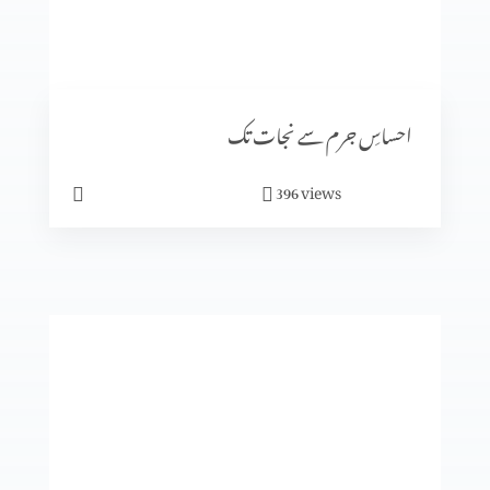
رویئے
احساسِ جرم سے نجات تک
views
396
ایمان میں کیسے آگے بڑھیں؟
تجسم المسیح
انبیا ء و بزرگ۔ زکریاہ