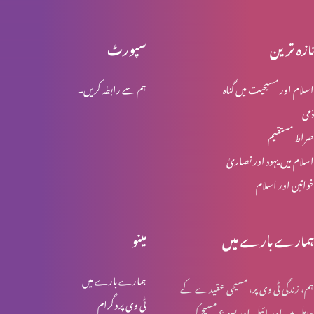
تازہ ترین
سپورٹ
انبیاء و بزرگ – موسیٰ
اسلام اور مسیحیت میں گناہ
ہم سے رابطہ کریں۔
ذمی
انبیا ء و بزرگ ۔ ایوب
صراط مستقیم
اسلام میں یہود اور نصاریٰ
خواتین اور اسلام
انبیا ء و بزرگ – یوسف
ہمارے بارے میں
مینو
انبیا ء و بزرگ – یعقوب
ہمارے بارے میں
ہم، زندگی ٹی وی پر، مسیحی عقیدے کے
ٹی وی پروگرام
حامل ہیں اور بائبل اور یسوع مسیح کی