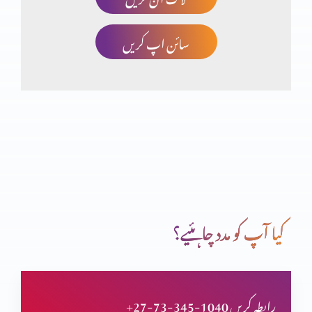
سائن اپ کریں
صلیب پر کفارہ
انبیاء و بزرگ – یوُایل نبی
تبدیلی کیسے؟ کیوں
کیا آپ کو مدد چاہئیے؟
انبیاء و بزرگ – الیشع نبی
+27-73-345-1040 رابطہ کریں