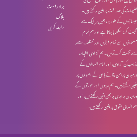
براہ راست
تعلیمات کی صداقت پر یقین رکھتے ہیں۔
انبیا ء و بزرگ – ابراہام
بلاگ
عیسائیوں کے طور پر، ہمیں ہر ایک سے
رابطہ کریں
محبت کرنا سکھایا جاتا ہے اور ہم تمام
انبیاء و بزرگ – حنوک اور نوح
مسلمانوں سے تمام فرقوں اور مختلف عقائد
سے محبت کرتے ہیں۔ ہم آزادی اظہار،
مذہب کی آزادی، اور تمام انسانوں کے
انبیاء و بزرگ – آدم اور حنوک
درمیان پرامن بقائے باہمی کے اصولوں پر
یقین رکھتے ہیں۔ ہم مردوں اور عورتوں کے
درمیان برابری پر بھی یقین رکھتے ہیں، اور
آخری جنگ – کیا تیاری ہو رہی ہے؟
ہم انسانی حقوق پر یقین رکھتے ہیں۔
مسیحیت اور سوالات؟