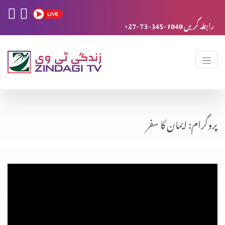
+27-73-345-1040 رابطہ کریں
پروگرام: ایمان کا سفر