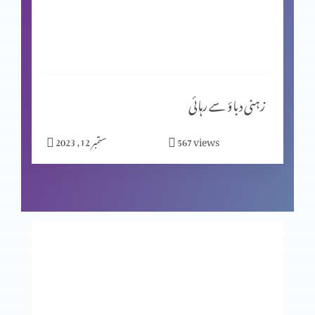
کیا جِنات نے ہیکل تعمیر کی؟ پارٹ 2
مسیحیت اور شاگردیت پارٹ 2
زہنی دباؤ سے رہائی
views
567
ستمبر 12, 2023
نیا سال کیوں مناتے ہیں؟
بے خوف قیادت
عدالت کے تخت پر کون؟ حصہ 2