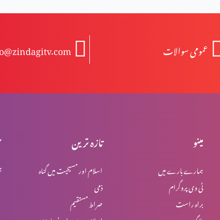
عمومی سوالات
fo@zindagitv.com
مینو
تازہ ترین
س
ہمارے بارے میں
اسلام اور مسیحیت میں گناہ
ہ
ٹی وی پروگرام
ذمی
براہ راست
صراط مستقیم
بلاگ
اسلام میں یہود اور نصاریٰ