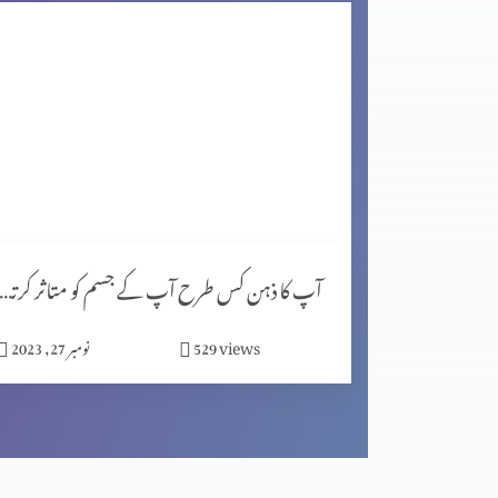
اگر کچھ خرب ہے تو خُدا اُسے ٹیک کر سکھتا ہے (2-1)
مصروف دنیا میں پھلدار زندگی گزارنا (2-2)
مصروف دنیا میں پھلدار زندگی گزارنا (1-1)
آپ کا ذہن کس طرح آپ کے جسم کو متاثر کرتا ہے (پار
views
529
نومبر 27, 2023
اپنے دُکھ کوضائع نہ کریں (2-2)
اپنے دُکھ کوضائع نہ کریں (1-2)