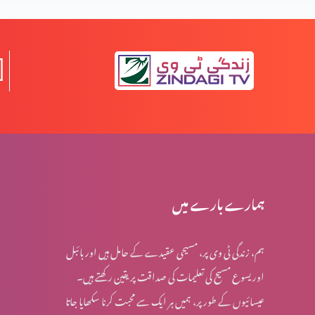
جلے لیکن تلخ نہیں ہوئے (2-2)
جلے لیکن تلخ نہیں ہوئے (1-1)
کسی بھی وقت پارکنگ نہیں ہو سکتی (1-1)
ہمارے بارے میں
ہم، زندگی ٹی وی پر، مسیحی عقیدے کے حامل ہیں اور بائبل
اُس پر دھیان دیں جو بہترین خوشی دے (2-6)
اور یسوع مسیح کی تعلیمات کی صداقت پر یقین رکھتے ہیں۔
عیسائیوں کے طور پر، ہمیں ہر ایک سے محبت کرنا سکھایا جاتا