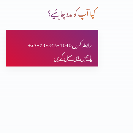
کیا آپ کو مدد چاہئیے؟
قوت کا درست استمال (حصہ 3)
+27-73-345-1040 رابطہ کریں
فلپیوں کا خط (حصہ 2)
یا ہمیں ای میل کریں
فلپیوں کا خط (حصہ 1)
اعتماد کا امتحان