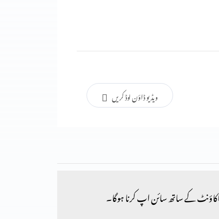
ویڈیو ڈاؤن لوڈ کریں
کاؤنٹ کے ساتھ سائن اپ کرنا ہوگا۔