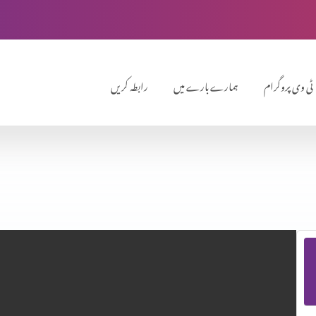
ٹی وی پروگرام
ہمارے بارے میں
رابطہ کریں