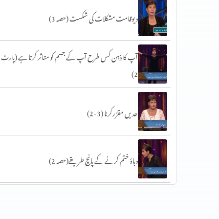
دیوقامت مشکلات کی شکست (حصہ 3)
آپ کا ذہن کس طرح آپ کے جسم کو متاثر کرتا ہے (پارٹ
2)
حدیں مقرَّرکرنا (3-2)
دباؤ ختم کرنے کے پانچ طریقے(حصہ 2)
سات عام خوف (حصہ 1)