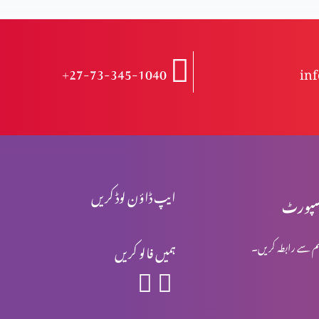
+27-73-345-1040
in
ایپ ڈاؤن لوڈ کریں
پورٹ
م سے رابطہ کریں۔
ہمیں فالو کریں