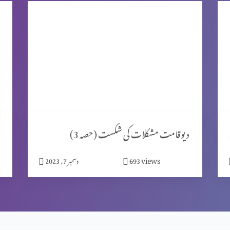
ٹ 2)
دیوقامت مشکلات کی شکست (حصہ 3)
views
693
دسمبر 7, 2023