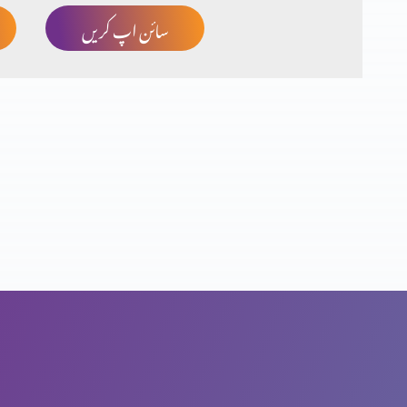
سائن اپ کریں