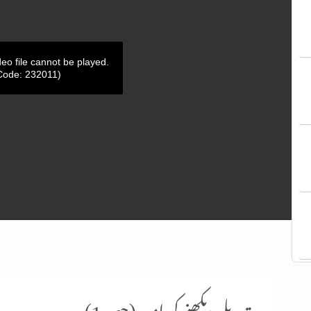
deo file cannot be played.
Code: 232011)
تبدیلی دیکھنے کی امید (حصہ 1)