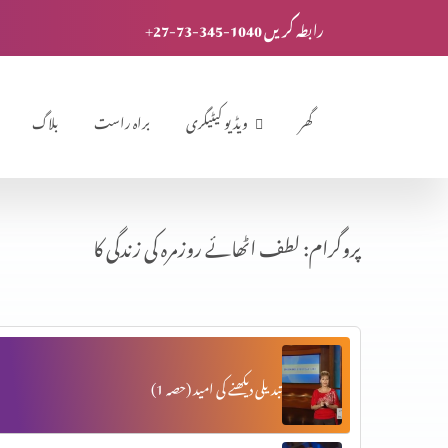
+27-73-345-1040 رابطہ کریں
گھر
ویڈیو کیٹیگری
براہ راست
بلاگ
پروگرام: لطف اٹھائے روزمرہ کی زندگی کا
تبدیلی دیکھنے کی امید (حصہ 1)