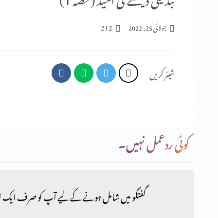
212
جولائی 25, 2022
شیئر کریں
کوئی ردعمل نہیں۔
گفتگو میں شامل ہونے کے لیے آپ کو صرف ایک ا