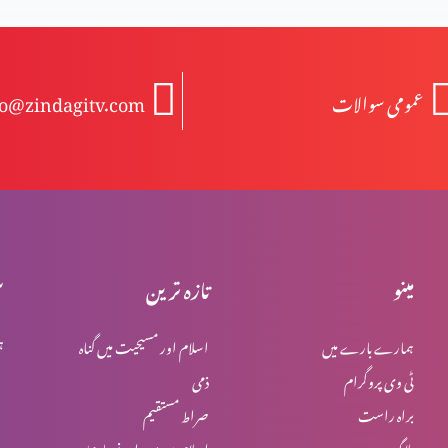
عمومی سوالات
fo@zindagitv.com
مینو
تازہ ترین
س
ہمارے بارے میں
اسلام اور مسیحیت میں گناہ
ہ
ٹی وی پروگرام
ذمی
براہ راست
صراط مستقیم
بلاگ
اسلام میں یہود اور نصاریٰ