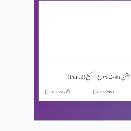
جشنِ ولادتِ یسوع المسیح (Part 2)
views
493
اکتوبر 24, 2023