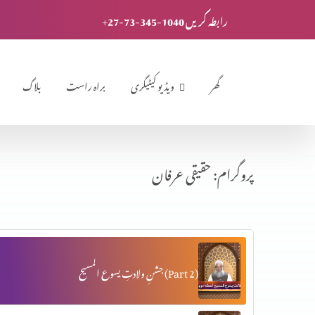
+27-73-345-1040 رابطہ کریں
گھر
ویڈیو کیٹیگری
براہ راست
بلاگ
پروگرام: حقیقی عرفان
جشنِ ولادتِ یسوع المسیح (Part 2)