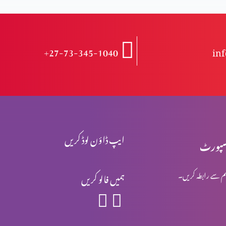
+27-73-345-1040
in
ایپ ڈاؤن لوڈ کریں
پورٹ
م سے رابطہ کریں۔
ہمیں فالو کریں