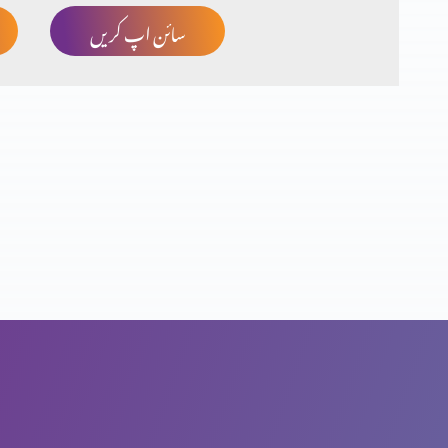
سائن اپ کریں