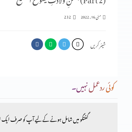
232
مئی 16, 2022
شیئر کریں
کوئی ردعمل نہیں۔
گفتگو میں شامل ہونے کے لیے آپ کو صرف ایک ا