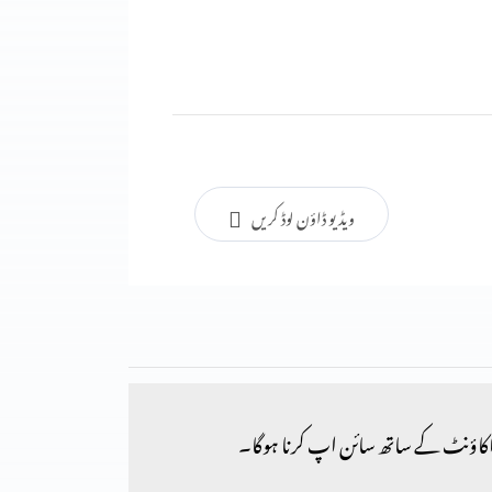
ویڈیو ڈاؤن لوڈ کریں
کاؤنٹ کے ساتھ سائن اپ کرنا ہوگا۔