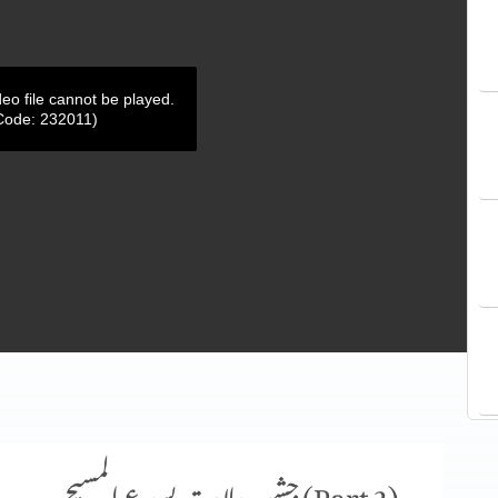
deo file cannot be played.
Code: 232011)
جشنِ ولادتِ یسوع المسیح (Part 2)