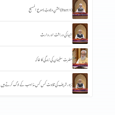
جشنِ ولادتِ یسوع المسیح (Part 1)
انبیا کی وراثت اور وارث
حضرت سلیمان کی زندگی کا خاکہ
زبور شریف کی تلاوت کس کس مذاہب کے لوگ کرتے ہیں
حضرت داؤد کتب سماوی پر ایمان رکھنے والوں کی نظر میں