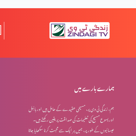
خدا سب سے زیادہ کس نبی سے ہم کلام ہوا؟
عیدِ مولودِ منجی العالمین
مصِر میں بنی اسرائیل پر ظلم و سِتم کے اسباب
ہمارے بارے میں
ہم، زندگی ٹی وی پر، مسیحی عقیدے کے حامل ہیں اور بائبل
حضرت یعقوب کے آخری ایام میں پیشنگوئی کی باتیں
اور یسوع مسیح کی تعلیمات کی صداقت پر یقین رکھتے ہیں۔
عیسائیوں کے طور پر، ہمیں ہر ایک سے محبت کرنا سکھایا جاتا