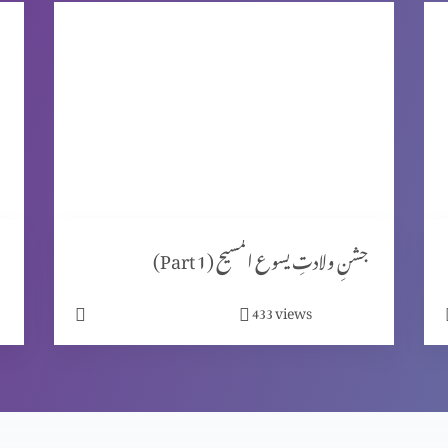
جشنِ ولادتِ یسوع المسیح (Part 1)
views
433