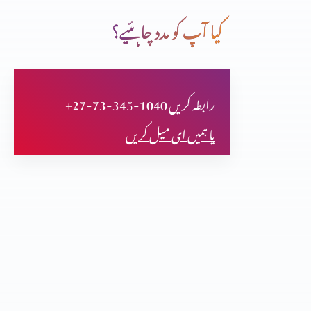
کیا آپ کو مدد چاہئیے؟
حضرت سموئیل خدا تعالٰی کا نزیر
+27-73-345-1040 رابطہ کریں
حضرت بوعز داود کے پٹرداداکی حیاتِ طیبہ
یا ہمیں ای میل کریں
غیر قوم کی عورت (رُوت) حضرت دائود کی پٹردادی
حضرت سمسون خدا کا نزیر