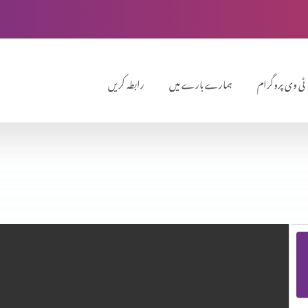
ٹی وی پروگرام
ہمارے بارے میں
رابطہ کریں