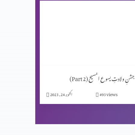
جشنِ ولادتِ یسوع المسیح (Part 2)
views
493
اکتوبر 24, 2023