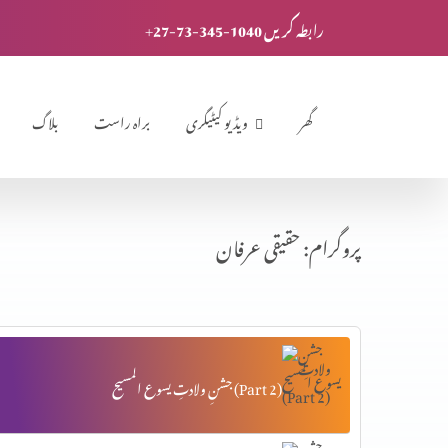
+27-73-345-1040 رابطہ کریں
گھر
ویڈیو کیٹیگری
براہ راست
بلاگ
پروگرام: حقیقی عرفان
جشنِ ولادتِ یسوع المسیح (Part 2)