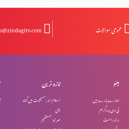
عمومی سوالات
fo@zindagitv.com
مینو
تازہ ترین
س
ہمارے بارے میں
اسلام اور مسیحیت میں گناہ
ہ
ٹی وی پروگرام
ذمی
براہ راست
صراط مستقیم
بلاگ
اسلام میں یہود اور نصاریٰ