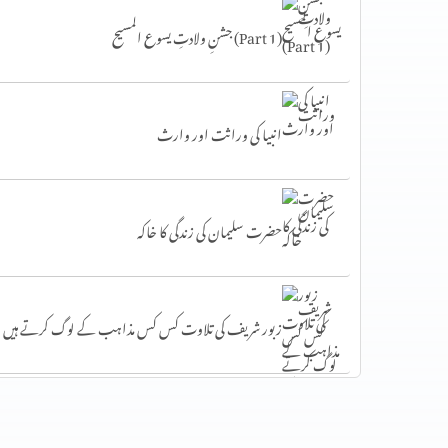
جشنِ ولادتِ یسوع المسیح (Part 1)
انبیا کی وراثت اور وارث
حضرت سلیمان کی زندگی کا خاکہ
زبور شریف کی تلاوت کس کس مذاہب کے لوگ کرتے ہیں
حضرت داؤد کتب سماوی پر ایمان رکھنے والوں کی نظر میں