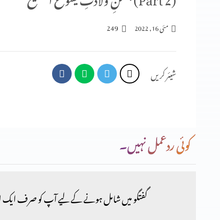
249
مئی 16, 2022
شیئر کریں
کوئی ردعمل نہیں۔
گفتگو میں شامل ہونے کے لیے آپ کو صرف ایک ا