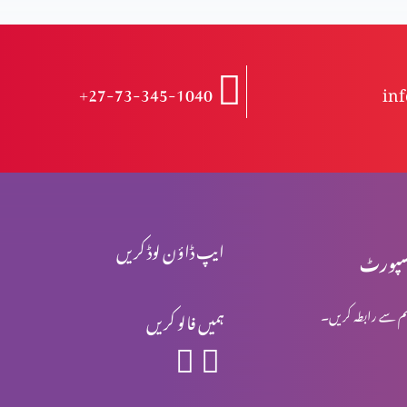
+27-73-345-1040
in
ایپ ڈاؤن لوڈ کریں
پورٹ
م سے رابطہ کریں۔
ہمیں فالو کریں