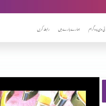
ٹی وی پروگرام
ہمارے بارے میں
رابطہ کریں