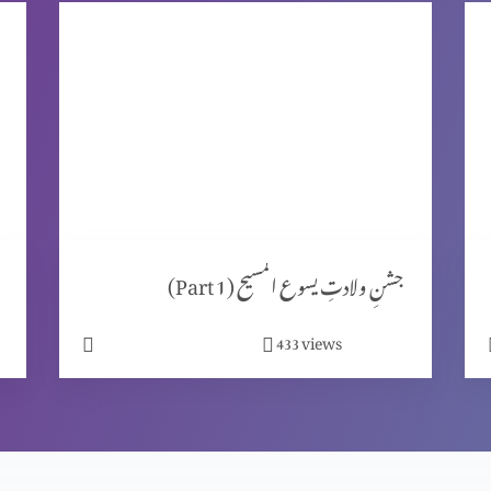
جشنِ ولادتِ یسوع المسیح (Part 1)
views
433