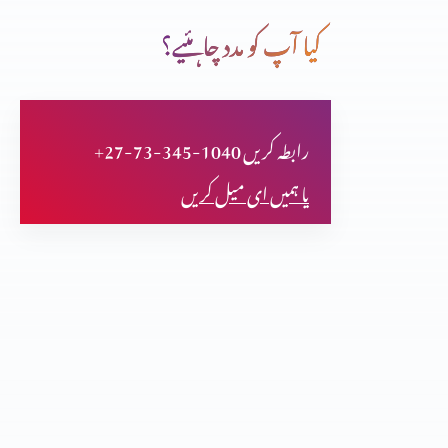
کیا آپ کو مدد چاہئیے؟
حضرت سموئیل خدا تعالٰی کا نزیر
+27-73-345-1040 رابطہ کریں
حضرت بوعز داود کے پٹرداداکی حیاتِ طیبہ
یا ہمیں ای میل کریں
غیر قوم کی عورت (رُوت) حضرت دائود کی پٹردادی
حضرت سمسون خدا کا نزیر