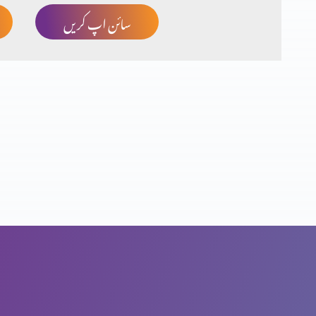
سائن اپ کریں