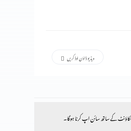
ویڈیو ڈاؤن لوڈ کریں
کاؤنٹ کے ساتھ سائن اپ کرنا ہوگا۔