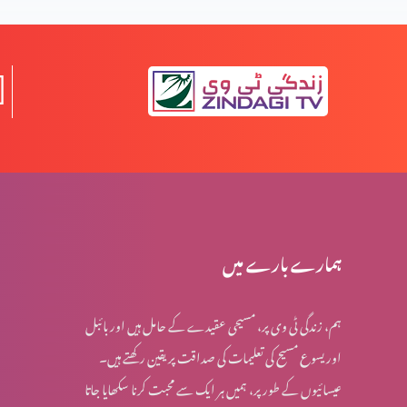
خدا سب سے زیادہ کس نبی سے ہم کلام ہوا؟
عیدِ مولودِ منجی العالمین
مصِر میں بنی اسرائیل پر ظلم و سِتم کے اسباب
ہمارے بارے میں
ہم، زندگی ٹی وی پر، مسیحی عقیدے کے حامل ہیں اور بائبل
حضرت یعقوب کے آخری ایام میں پیشنگوئی کی باتیں
اور یسوع مسیح کی تعلیمات کی صداقت پر یقین رکھتے ہیں۔
عیسائیوں کے طور پر، ہمیں ہر ایک سے محبت کرنا سکھایا جاتا