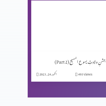
جشنِ ولادتِ یسوع المسیح (Part 2)
views
493
اکتوبر 24, 2023