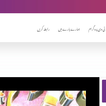
ٹی وی پروگرام
ہمارے بارے میں
رابطہ کریں