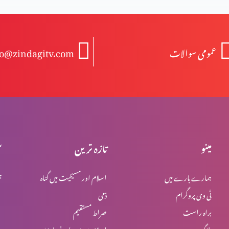
عمومی سوالات
fo@zindagitv.com
مینو
تازہ ترین
س
ہمارے بارے میں
اسلام اور مسیحیت میں گناہ
ہ
ٹی وی پروگرام
ذمی
براہ راست
صراط مستقیم
بلاگ
اسلام میں یہود اور نصاریٰ