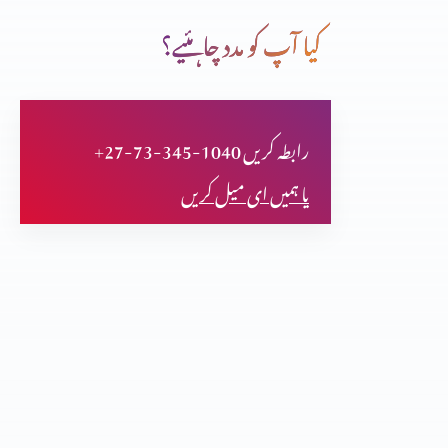
کیا آپ کو مدد چاہئیے؟
حضرت سموئیل خدا تعالٰی کا نزیر
+27-73-345-1040 رابطہ کریں
حضرت بوعز داود کے پٹرداداکی حیاتِ طیبہ
یا ہمیں ای میل کریں
غیر قوم کی عورت (رُوت) حضرت دائود کی پٹردادی
حضرت سمسون خدا کا نزیر