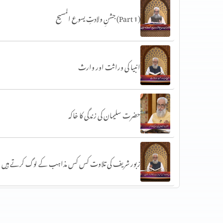
جشنِ ولادتِ یسوع المسیح (Part 1)
انبیا کی وراثت اور وارث
حضرت سلیمان کی زندگی کا خاکہ
زبور شریف کی تلاوت کس کس مذاہب کے لوگ کرتے ہیں
حضرت داؤد کتب سماوی پر ایمان رکھنے والوں کی نظر میں