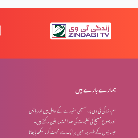
خدا سب سے زیادہ کس نبی سے ہم کلام ہوا؟
عیدِ مولودِ منجی العالمین
مصِر میں بنی اسرائیل پر ظلم و سِتم کے اسباب
ہمارے بارے میں
ہم، زندگی ٹی وی پر، مسیحی عقیدے کے حامل ہیں اور بائبل
حضرت یعقوب کے آخری ایام میں پیشنگوئی کی باتیں
اور یسوع مسیح کی تعلیمات کی صداقت پر یقین رکھتے ہیں۔
عیسائیوں کے طور پر، ہمیں ہر ایک سے محبت کرنا سکھایا جاتا