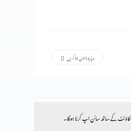
ویڈیو ڈاؤن لوڈ کریں
کاؤنٹ کے ساتھ سائن اپ کرنا ہوگا۔