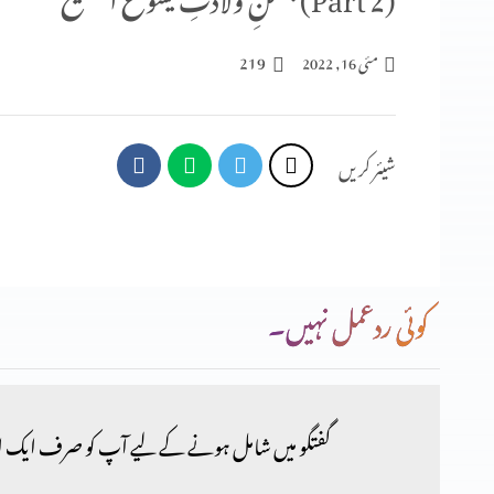
219
مئی 16, 2022
شیئر کریں
کوئی ردعمل نہیں۔
گفتگو میں شامل ہونے کے لیے آپ کو صرف ایک ا