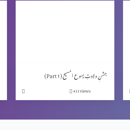
جشنِ ولادتِ یسوع المسیح (Part 1)
views
433