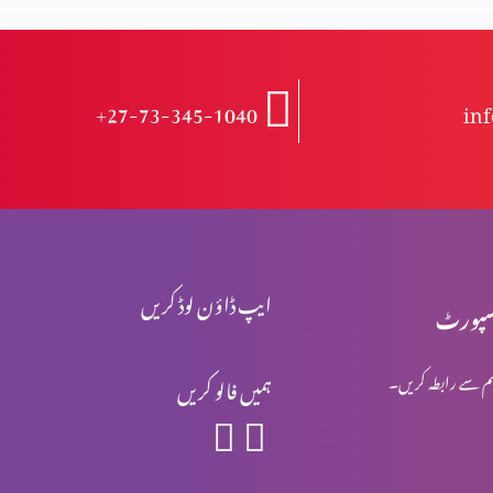
+27-73-345-1040
in
ایپ ڈاؤن لوڈ کریں
پورٹ
م سے رابطہ کریں۔
ہمیں فالو کریں