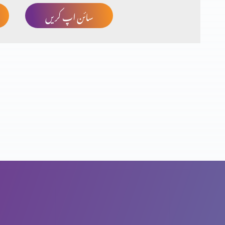
سائن اپ کریں