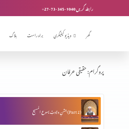
+27-73-345-1040 رابطہ کریں
گھر
ویڈیو کیٹیگری
براہ راست
بلاگ
پروگرام: حقیقی عرفان
جشنِ ولادتِ یسوع المسیح (Part 2)