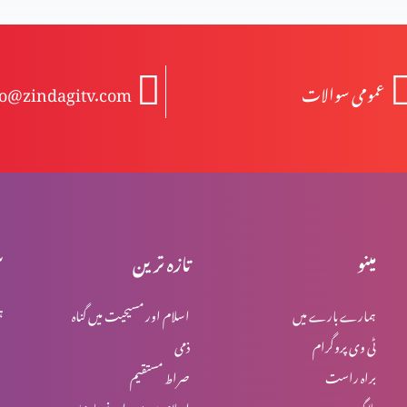
عمومی سوالات
fo@zindagitv.com
مینو
تازہ ترین
س
ہمارے بارے میں
اسلام اور مسیحیت میں گناہ
ہ
ٹی وی پروگرام
ذمی
براہ راست
صراط مستقیم
بلاگ
اسلام میں یہود اور نصاریٰ