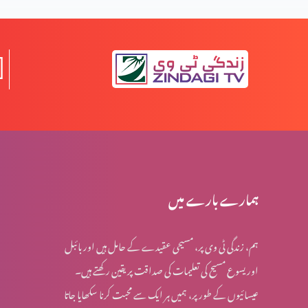
خدا سب سے زیادہ کس نبی سے ہم کلام ہوا؟
عیدِ مولودِ منجی العالمین
مصِر میں بنی اسرائیل پر ظلم و سِتم کے اسباب
ہمارے بارے میں
ہم، زندگی ٹی وی پر، مسیحی عقیدے کے حامل ہیں اور بائبل
حضرت یعقوب کے آخری ایام میں پیشنگوئی کی باتیں
اور یسوع مسیح کی تعلیمات کی صداقت پر یقین رکھتے ہیں۔
عیسائیوں کے طور پر، ہمیں ہر ایک سے محبت کرنا سکھایا جاتا