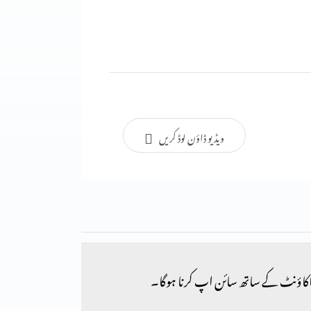
ویڈیو ڈاؤن لوڈ کریں
کاؤنٹ کے ساتھ سائن اپ کرنا ہوگا۔