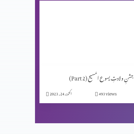
جشنِ ولادتِ یسوع المسیح (Part 2)
views
493
اکتوبر 24, 2023