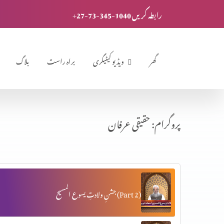
+27-73-345-1040 رابطہ کریں
گھر
ویڈیو کیٹیگری
براہ راست
بلاگ
پروگرام: حقیقی عرفان
جشنِ ولادتِ یسوع المسیح (Part 2)