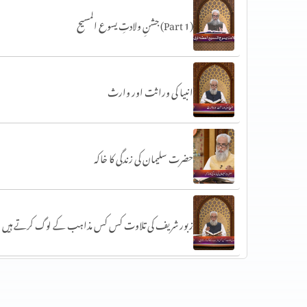
جشنِ ولادتِ یسوع المسیح (Part 1)
انبیا کی وراثت اور وارث
حضرت سلیمان کی زندگی کا خاکہ
زبور شریف کی تلاوت کس کس مذاہب کے لوگ کرتے ہیں
حضرت داؤد کتب سماوی پر ایمان رکھنے والوں کی نظر میں