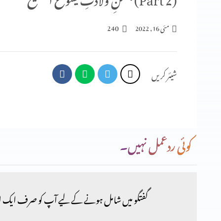
240
مئی 16, 2022
شیئر کریں
کوئی ردعمل نہیں۔
گفتگو میں شامل ہونے کے لیے آپ کو صرف ایک ا