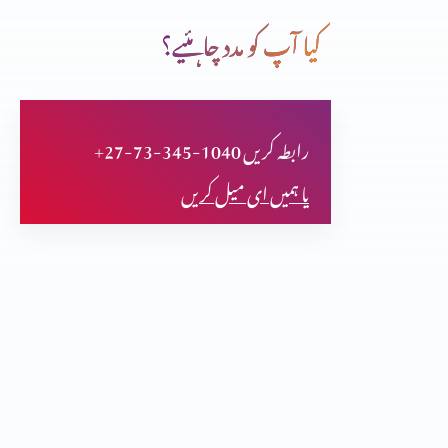
کیا آپ کو مدد چاہئیے؟
حضرت سموئیل خدا تعالٰی کا نزیر
+27-73-345-1040 رابطہ کریں
حضرت بوعز داود کے پٹرداداکی حیاتِ طیبہ
یا ہمیں ای میل کریں
غیر قوم کی عورت (رُوت) حضرت دائود کی پٹردادی
حضرت سمسون خدا کا نزیر