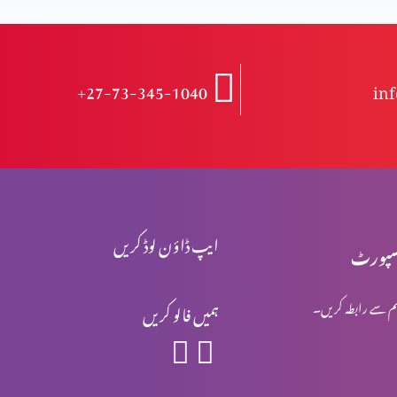
+27-73-345-1040
in
ایپ ڈاؤن لوڈ کریں
پورٹ
م سے رابطہ کریں۔
ہمیں فالو کریں