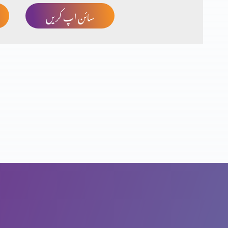
سائن اپ کریں