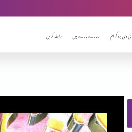
ٹی وی پروگرام
ہمارے بارے میں
رابطہ کریں