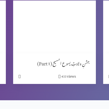
جشنِ ولادتِ یسوع المسیح (Part 1)
views
433