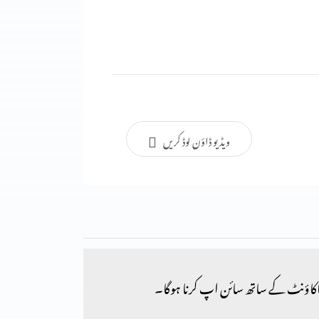
ویڈیو ڈاؤن لوڈ کریں
کاؤنٹ کے ساتھ سائن اپ کرنا ہوگا۔