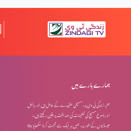
خدا سب سے زیادہ کس نبی سے ہم کلام ہوا؟
عیدِ مولودِ منجی العالمین
مصِر میں بنی اسرائیل پر ظلم و سِتم کے اسباب
ہمارے بارے میں
ہم، زندگی ٹی وی پر، مسیحی عقیدے کے حامل ہیں اور بائبل
حضرت یعقوب کے آخری ایام میں پیشنگوئی کی باتیں
اور یسوع مسیح کی تعلیمات کی صداقت پر یقین رکھتے ہیں۔
عیسائیوں کے طور پر، ہمیں ہر ایک سے محبت کرنا سکھایا جاتا