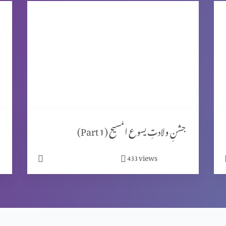
جشنِ ولادتِ یسوع المسیح (Part 1)
views
433