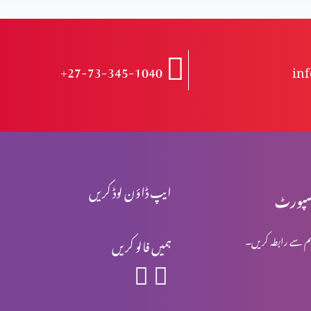
+27-73-345-1040
in
ایپ ڈاؤن لوڈ کریں
پورٹ
م سے رابطہ کریں۔
ہمیں فالو کریں