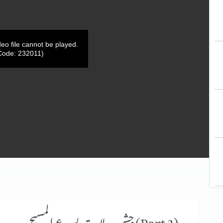
deo file cannot be played.
Code: 232011)
جشنِ ولادتِ یسوع المسیح (Part 2)