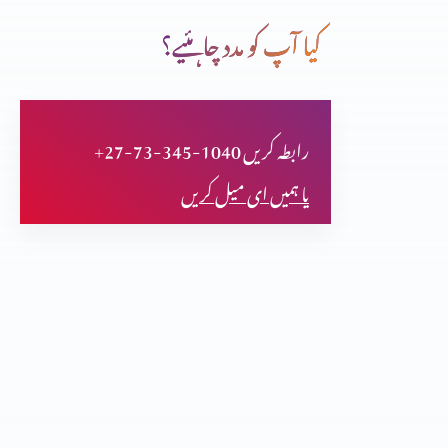
کیا آپ کو مدد چاہئیے؟
حضرت سموئیل خدا تعالٰی کا نزیر
+27-73-345-1040 رابطہ کریں
حضرت بوعز داود کے پٹرداداکی حیاتِ طیبہ
یا ہمیں ای میل کریں
غیر قوم کی عورت (رُوت) حضرت دائود کی پٹردادی
حضرت سمسون خدا کا نزیر