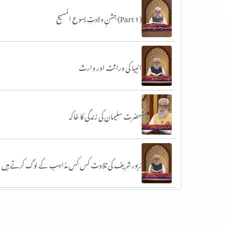
جشنِ ولادتِ یسوع المسیح (Part 1)
انبیا کی وراثت اور وارث
حضرت سلیمان کی زندگی کا خاکہ
زبور شریف کی تلاوت کس کس مذاہب کے لوگ کرتے ہیں
حضرت داؤد کتب سماوی پر ایمان رکھنے والوں کی نظر میں