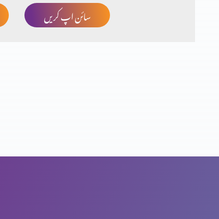
سائن اپ کریں