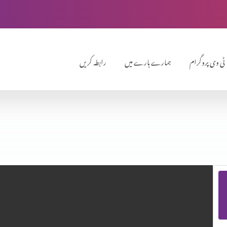
ٹی وی پروگرام
ہمارے بارے میں
رابطہ کریں