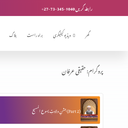
+27-73-345-1040 رابطہ کریں
گھر
ویڈیو کیٹیگری
براہ راست
بلاگ
پروگرام: حقیقی عرفان
جشنِ ولادتِ یسوع المسیح (Part 2)