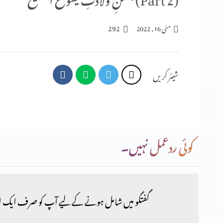
292
مئی 16, 2022
شیئر کریں
کوئی ردعمل نہیں۔
گفتگو میں شامل ہونے کے لیے آپ کو صرف ایک ا