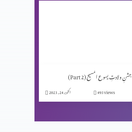
جشنِ ولادتِ یسوع المسیح (Part 2)
views
493
اکتوبر 24, 2023