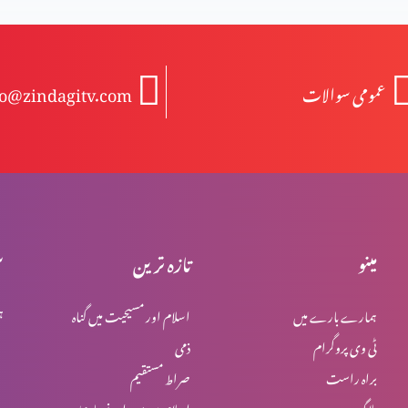
عمومی سوالات
fo@zindagitv.com
مینو
تازہ ترین
س
ہمارے بارے میں
اسلام اور مسیحیت میں گناہ
ہ
ٹی وی پروگرام
ذمی
براہ راست
صراط مستقیم
بلاگ
اسلام میں یہود اور نصاریٰ