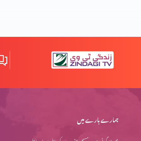
ہمارے بارے میں
ہم، زندگی ٹی وی پر، مسیحی عقیدے کے حامل ہیں اور بائبل