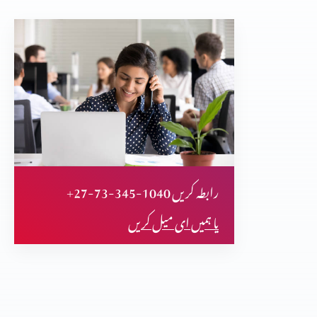
+27-73-345-1040 رابطہ کریں
یا ہمیں ای میل کریں