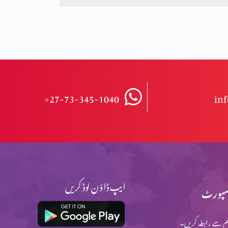
+27-73-345-1040
in
ایپ ڈاؤن لوڈ کریں
پورٹ
م سے رابطہ کریں۔