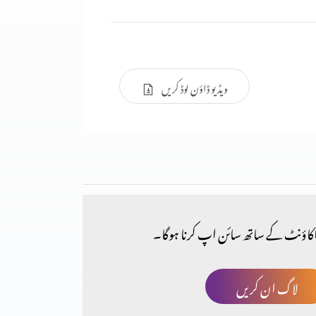
ویڈیو ڈاؤن لوڈ کریں
کاؤنٹ کے ساتھ سائن اپ کرنا ہوگا۔
لاگ ان کریں