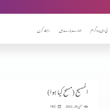
ٹی وی پروگرام
ہمارے بارے میں
رابطہ کریں
المسیح (مسح کیا ہوا)
182
مئی 20, 2022