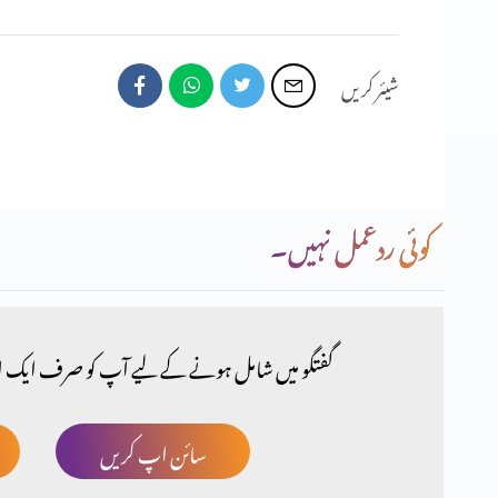
شیئر کریں
کوئی ردعمل نہیں۔
گفتگو میں شامل ہونے کے لیے آپ کو صرف ایک ا
سائن اپ کریں