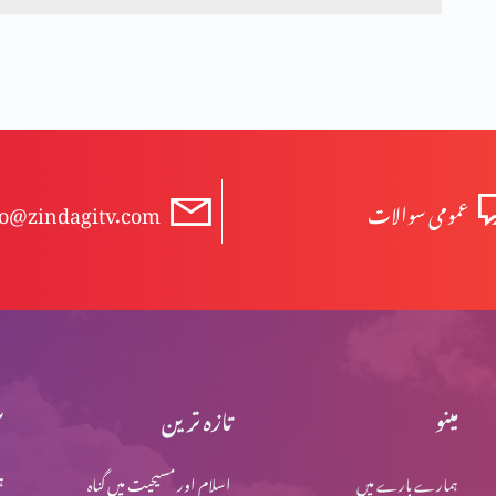
عمومی سوالات
fo@zindagitv.com
مینو
تازہ ترین
س
ہمارے بارے میں
اسلام اور مسیحیت میں گناہ
ہ