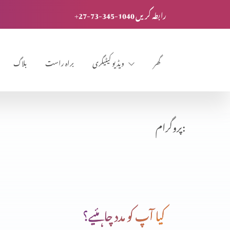
+27-73-345-1040 رابطہ کریں
گھر
ویڈیو کیٹیگری
براہ راست
بلاگ
پروگرام:
کیا آپ کو مدد چاہئیے؟