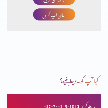
سائن اپ کریں
صلیب پر کفارہ
انبیاء و بزرگ – یوُایل نبی
تبدیلی کیسے؟ کیوں
کیا آپ کو مدد چاہئیے؟
انبیاء و بزرگ – الیشع نبی
+27-73-345-1040 رابطہ کریں