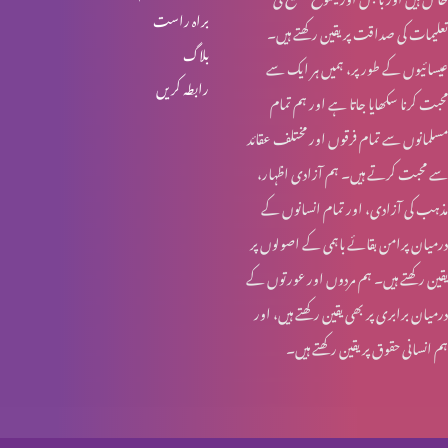
براہ راست
تعلیمات کی صداقت پر یقین رکھتے ہیں۔
انبیا ء و بزرگ – ابراہام
بلاگ
عیسائیوں کے طور پر، ہمیں ہر ایک سے
رابطہ کریں
محبت کرنا سکھایا جاتا ہے اور ہم تمام
انبیاء و بزرگ – حنوک اور نوح
مسلمانوں سے تمام فرقوں اور مختلف عقائد
سے محبت کرتے ہیں۔ ہم آزادی اظہار،
مذہب کی آزادی، اور تمام انسانوں کے
انبیاء و بزرگ – آدم اور حنوک
درمیان پرامن بقائے باہمی کے اصولوں پر
یقین رکھتے ہیں۔ ہم مردوں اور عورتوں کے
درمیان برابری پر بھی یقین رکھتے ہیں، اور
آخری جنگ – کیا تیاری ہو رہی ہے؟
ہم انسانی حقوق پر یقین رکھتے ہیں۔
مسیحیت اور سوالات؟