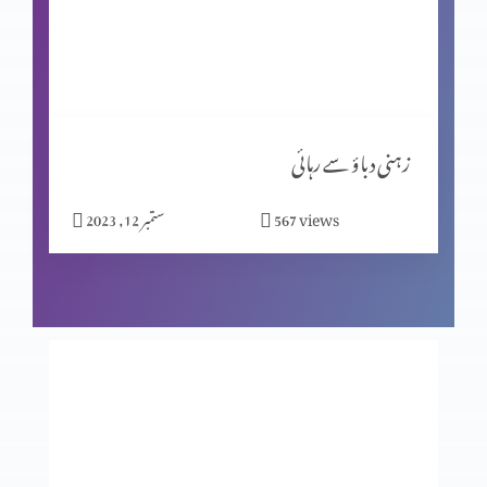
کیا جِنات نے ہیکل تعمیر کی؟ پارٹ 2
مسیحیت اور شاگردیت پارٹ 2
زہنی دباؤ سے رہائی
views
567
ستمبر 12, 2023
نیا سال کیوں مناتے ہیں؟
بے خوف قیادت
عدالت کے تخت پر کون؟ حصہ 2