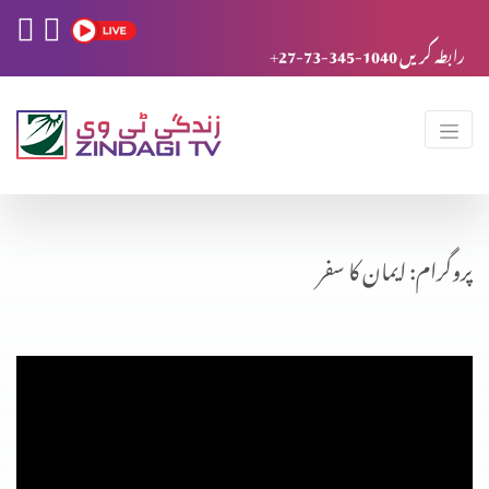
+27-73-345-1040 رابطہ کریں
پروگرام: ایمان کا سفر