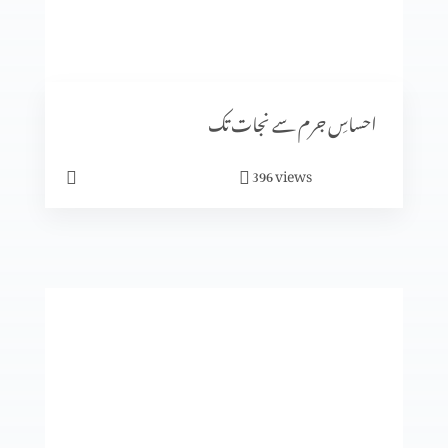
رویئے
احساسِ جرم سے نجات تک
views
396
ایمان میں کیسے آگے بڑھیں؟
تجسم المسیح
انبیا ء و بزرگ۔ زکریاہ