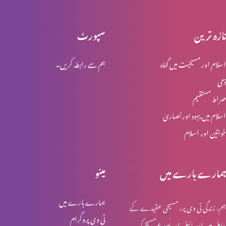
تازہ ترین
سپورٹ
انبیاء و بزرگ – موسیٰ
اسلام اور مسیحیت میں گناہ
ہم سے رابطہ کریں۔
ذمی
انبیا ء و بزرگ ۔ ایوب
صراط مستقیم
اسلام میں یہود اور نصاریٰ
خواتین اور اسلام
انبیا ء و بزرگ – یوسف
ہمارے بارے میں
مینو
انبیا ء و بزرگ – یعقوب
ہمارے بارے میں
ہم، زندگی ٹی وی پر، مسیحی عقیدے کے
ٹی وی پروگرام
حامل ہیں اور بائبل اور یسوع مسیح کی