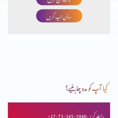
سائن اپ کریں
تثلیث (حصہ 2)
یسوع مسیح کی الوہیت (حصہ 5)
یسوع مسیح کی الوہیت (حصہ 4)
کیا آپ کو مدد چاہئیے؟
یسوع مسیح کی الوہیت (حصہ 3)
+27-73-345-1040 رابطہ کریں