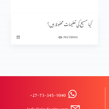
کرسمس اسپیشل
کیا مسیح کی تعلیمات محفوظ ہیں؟
ایذا رسانی
views
392
مسیح اور انقلاب؟
مسیحیت میں قبلہ؟
+27-73-345-1040
تبلیغِ مسیحیت یا درپیش رکاوٹین پارٹ 2
info@zindagitv.com