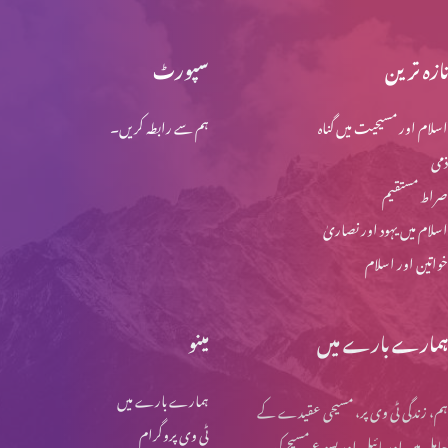
تازہ ترین
سپورٹ
انجیل کیا ہے؟
اسلام اور مسیحیت میں گناہ
ہم سے رابطہ کریں۔
ذمی
چوتھا کلمہ "آئے میرے خدا آئے مائرے خدا تو نہیں مجھے کون چھوڑ
صراط مستقیم
دیا”
اسلام میں یہود اور نصاریٰ
خواتین اور اسلام
کِیا یسوع ہی صلیب پر موا؟
ہمارے بارے میں
مینو
صلیب کا نشان
ہمارے بارے میں
ہم، زندگی ٹی وی پر، مسیحی عقیدے کے
ٹی وی پروگرام
حامل ہیں اور بائبل اور یسوع مسیح کی