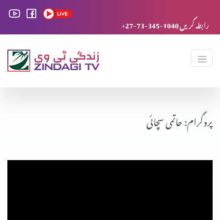
+27-73-345-1040 رابطہ کریں
پروگرام: حاتمی سچائی