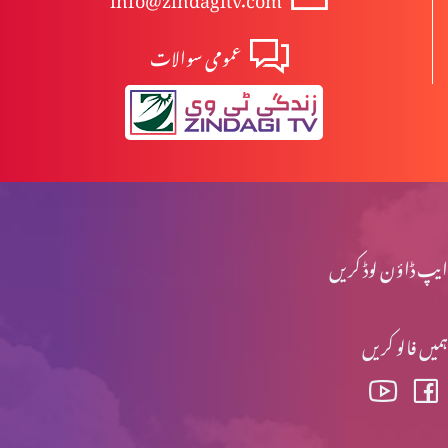
عمومی سوالات
ارادہِ خداوند اور مسیحیت پارٹ 1
کیا بائبل جبار خدا کا تصور پیش کرتا ہے؟
کیا خداتعالیٰ طرفدار ہے؟
ایپ ڈاؤن لوڈ کریں
ہمیں فالو کریں
مسیح کی الوہیت پارٹ 5
سچائی کے بارے سوال