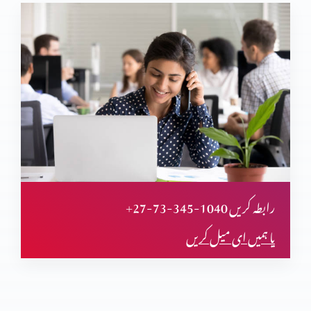
+27-73-345-1040 رابطہ کریں
یا ہمیں ای میل کریں