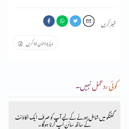
شیئر کریں
ویڈیو ڈاؤن لوڈ کریں
کوئی ردعمل نہیں۔
گفتگو میں شامل ہونے کے لیے آپ کو صرف ایک اکاؤنٹ
کے ساتھ سائن اپ کرنا ہوگا۔