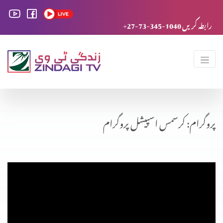
+27-73-345-1040 رابطہ کریں
پروگرام: کرسمس اسپیشل پروگرام