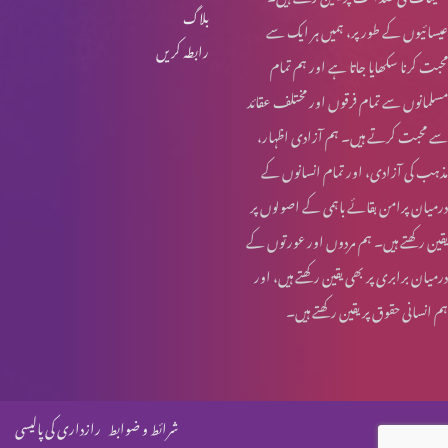
بلاگ
عیسائیوں کے طور پر، ہمیں ہر ایک سے
رابطہ کریں
محبت کرنا سکھایا جاتا ہے اور ہم تمام
مسلمانوں سے تمام فرقوں اور مختلف عقائد
سے محبت کرتے ہیں۔ ہم آزادی اظہار،
مذہب کی آزادی، اور تمام انسانوں کے
درمیان پرامن بقائے باہمی کے اصولوں پر
یقین رکھتے ہیں۔ ہم مردوں اور عورتوں کے
درمیان برابری پر بھی یقین رکھتے ہیں، اور
ہم انسانی حقوق پر یقین رکھتے ہیں۔
شرائط و ضوابط
رازداری کی پالیسی