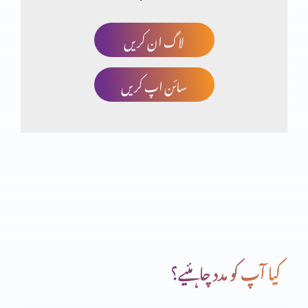
لاگ ان کریں
سائن اپ کریں
کیا آپ کو مدد چاہئیے؟