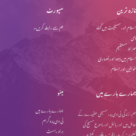
تازہ ترین
سپورٹ
اسلام اور مسیحیت میں گناہ
ہم سے رابطہ کریں۔
ذمی
صراط مستقیم
اسلام میں یہود اور نصاریٰ
خواتین اور اسلام
ہمارے بارے میں
مینو
ہمارے بارے میں
ہم، زندگی ٹی وی پر، مسیحی عقیدے کے
ٹی وی پروگرام
حامل ہیں اور بائبل اور یسوع مسیح کی
براہ راست
تعلیمات کی صداقت پر یقین رکھتے ہیں۔