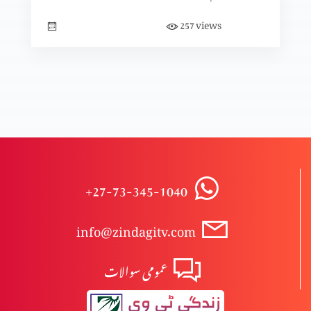
views
257
+27-73-345-1040
info@zindagitv.com
عمومی سوالات