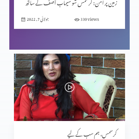
زمین پر امن: کرسمس شو سیماب آصف کے ساتھ
views
330
جولائی 7, 2022
کرسمس، ہم سب کے لیے