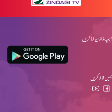
ایپ ڈاؤن لوڈ کریں
ہمیں فالو کریں