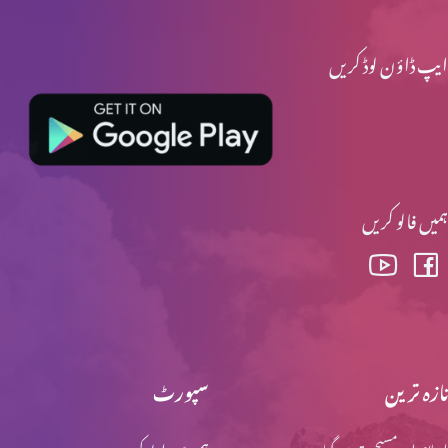
ایپ ڈاؤن لوڈ کریں
ہمیں فالو کریں
تازہ ترین
سپورٹ
اسلام اور مسیحیت میں گناہ
ہم سے رابطہ کریں۔