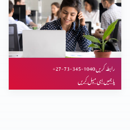
الہامی کتابیں: ایک مجموئی داستان
الہامی کتابیں: نیا عہد نامہ
الہامی کتابیں: تحریر، ترتیب اور تشکیل
+27-73-345-1040 رابطہ کریں
یا ہمیں ای میل کریں
انبیا یا فرشتوں کی معرفت کلام الٰہی
نا فرمانی کی بنیاد