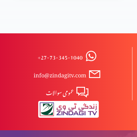
+27-73-345-1040
info@zindagitv.com
عمومی سوالات