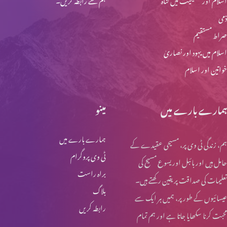
ذمی
صراط مستقیم
اسلام میں یہود اور نصاریٰ
خواتین اور اسلام
ہمارے بارے میں
مینو
ہمارے بارے میں
ہم، زندگی ٹی وی پر، مسیحی عقیدے کے
ٹی وی پروگرام
حامل ہیں اور بائبل اور یسوع مسیح کی
براہ راست
تعلیمات کی صداقت پر یقین رکھتے ہیں۔
بلاگ
عیسائیوں کے طور پر، ہمیں ہر ایک سے
رابطہ کریں
محبت کرنا سکھایا جاتا ہے اور ہم تمام