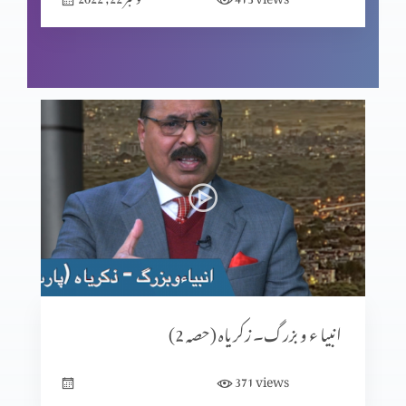
انبیا ء و بزرگ۔ زکریاہ (حصہ 2)
views
371