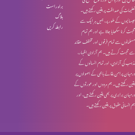
براہ راست
تعلیمات کی صداقت پر یقین رکھتے ہیں۔
یسوع – ہماری زندہ امید
بلاگ
عیسائیوں کے طور پر، ہمیں ہر ایک سے
رابطہ کریں
محبت کرنا سکھایا جاتا ہے اور ہم تمام
تجسمِ نورِ جہاں
مسلمانوں سے تمام فرقوں اور مختلف عقائد
سے محبت کرتے ہیں۔ ہم آزادی اظہار،
مذہب کی آزادی، اور تمام انسانوں کے
ایمانویل: خدا ہمارے ساتھ
درمیان پرامن بقائے باہمی کے اصولوں پر
یقین رکھتے ہیں۔ ہم مردوں اور عورتوں کے
درمیان برابری پر بھی یقین رکھتے ہیں، اور
عیدِ میلادِ مسیح: مبارکباد
ہم انسانی حقوق پر یقین رکھتے ہیں۔
عیدِ میلادِ مسیح: مبارکباد