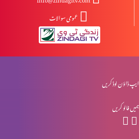
عمومی سوالات
آزادی اور غلامی
راہ اور حق اور زندگی میں ہوں
میرے پاس آؤ
ایپ ڈاؤن لوڈ کریں
ہمیں فالو کریں
خدا ہمارے ساتھ
خدا کی محبت – سارہ نظری