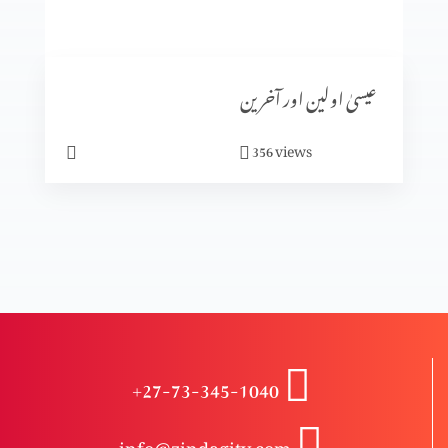
کیا ہم خدا سے بھاگ سکتے ہیں؟
عیسیٰ اولین اور آخرین
ابدی سلامتی
views
356
حقیقی سلامتی
کیا آپ پریشان ہیں؟
+27-73-345-1040
مجھ گنہگار پر رحم فرما
info@zindagitv.com