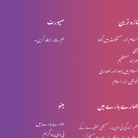
تازہ ترین
سپورٹ
محبت کو ذوال نہیں
اسلام اور مسیحیت میں گناہ
ہم سے رابطہ کریں۔
ذمی
ابدی محبت
صراط مستقیم
اسلام میں یہود اور نصاریٰ
خواتین اور اسلام
مسیح خدا کی قدرت اور حکمت
ہمارے بارے میں
مینو
لازوال میراث
ہمارے بارے میں
ہم، زندگی ٹی وی پر، مسیحی عقیدے کے
ٹی وی پروگرام
حامل ہیں اور بائبل اور یسوع مسیح کی