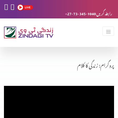
+27-73-345-1040 رابطہ کریں
پروگرام: زندگی کا کلام