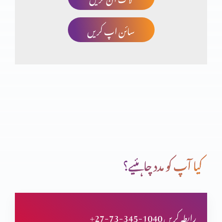
سائن اپ کریں
چھوٹا کون اور بڑا کون؟
انسان کی خودغرضی اور خدا کا فضل
اب میں دیکھوں گا تم کیسے بچوگے
کیا آپ کو مدد چاہئیے؟
خداوند شفقت میں غنی
+27-73-345-1040 رابطہ کریں