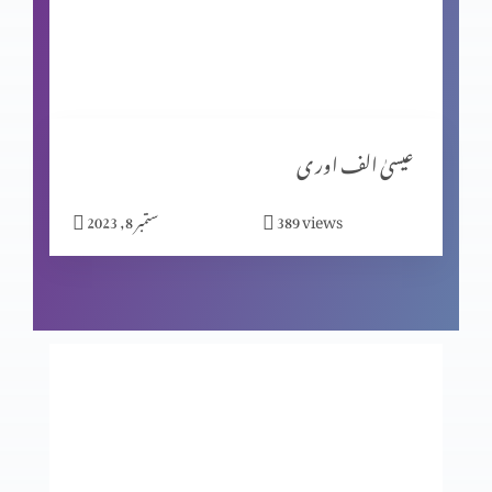
مبیرِ عتب کو خدا کی یاد
گنا ہ کی مزدوری
عیسیٰ الف اور ی
views
389
ستمبر 8, 2023
خدا اور ہم
جا اور منادی کر
خواہش