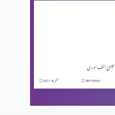
عیسیٰ الف اور ی
views
389
ستمبر 8, 2023