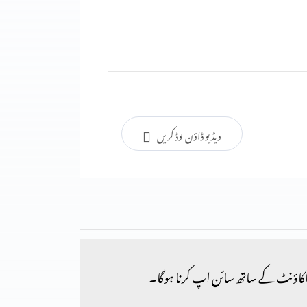
ویڈیو ڈاؤن لوڈ کریں
کاؤنٹ کے ساتھ سائن اپ کرنا ہوگا۔