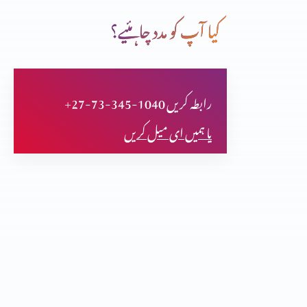
کیا آپ کو مدد چاہئیے؟
سچائی اور آزادی
+27-73-345-1040 رابطہ کریں
ان کی آنکھیں کھل گئیں، کیا آپ کی بھی؟
یا ہمیں ای میل کریں
قیامت اور زندگی
چھوٹا کون اور بڑا کون؟