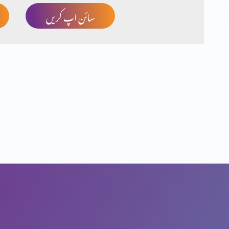
سائن اپ کریں