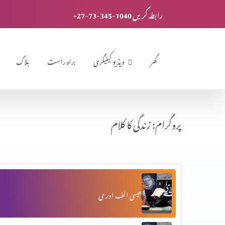
+27-73-345-1040 رابطہ کریں
گھر
ویڈیو کیٹیگری
براہ راست
بلاگ
پروگرام: زندگی کا کلام
عیسیٰ الف اور ی