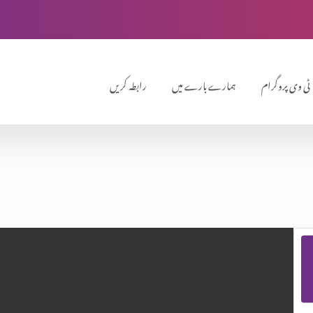
ٹی وی پروگرام
ہمارے بارے میں
رابطہ کریں