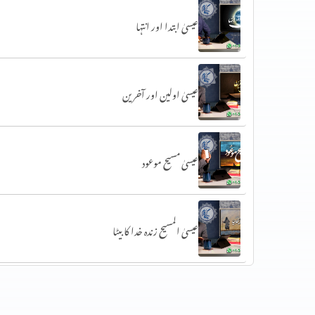
عیسیٰ ابتدا اور انتہا
عیسیٰ اولین اور آخرین
عیسیٰ مسیح موعود
عیسیٰ المسیح زندہ خدا کا بیٹا
خداوند اور اسکی بھلائی