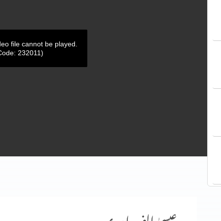
deo file cannot be played.
Code: 232011)
عیسیٰ الف اور ی