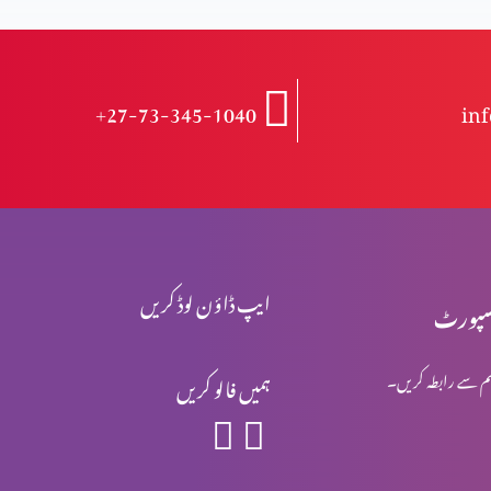
+27-73-345-1040
in
ایپ ڈاؤن لوڈ کریں
پورٹ
م سے رابطہ کریں۔
ہمیں فالو کریں