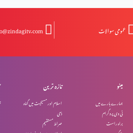
عمومی سوالات
fo@zindagitv.com
مینو
تازہ ترین
س
ہمارے بارے میں
اسلام اور مسیحیت میں گناہ
ہ
ٹی وی پروگرام
ذمی
براہ راست
صراط مستقیم
بلاگ
اسلام میں یہود اور نصاریٰ