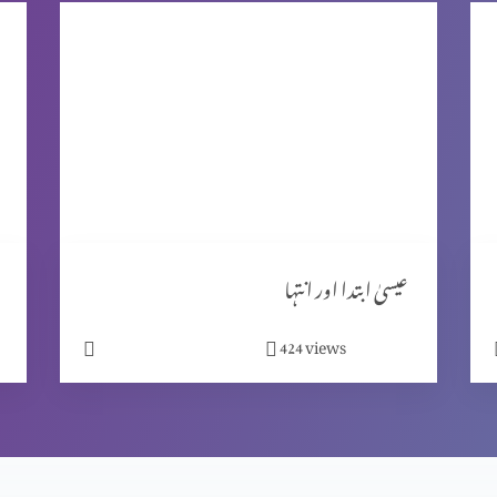
عیسیٰ ابتدا اور انتہا
views
424