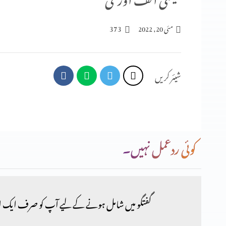
373
مئی 20, 2022
شیئر کریں
کوئی ردعمل نہیں۔
گفتگو میں شامل ہونے کے لیے آپ کو صرف ایک ا