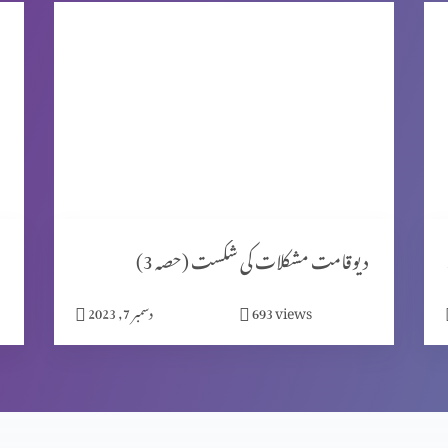
ٹ 2)
دیوقامت مشکلات کی شکست (حصہ 3)
views
693
دسمبر 7, 2023