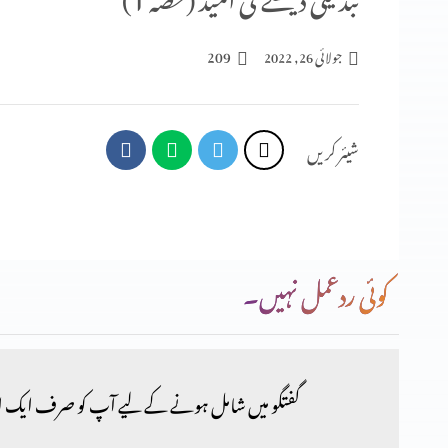
209
جولائی 26, 2022
شیئر کریں
کوئی ردعمل نہیں۔
گفتگو میں شامل ہونے کے لیے آپ کو صرف ایک ا