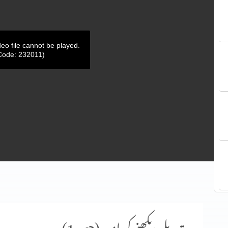
deo file cannot be played.
Code: 232011)
تبدیلی دیکھنے کی امید (حصہ 1)