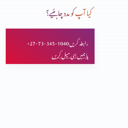
کیا آپ کو مدد چاہئیے؟
قوت کا درست استمال (حصہ 3)
+27-73-345-1040 رابطہ کریں
فلپیوں کا خط (حصہ 2)
یا ہمیں ای میل کریں
فلپیوں کا خط (حصہ 1)
اعتماد کا امتحان