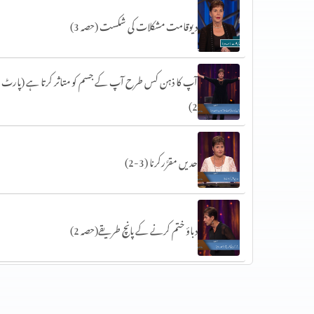
دیوقامت مشکلات کی شکست (حصہ 3)
آپ کا ذہن کس طرح آپ کے جسم کو متاثر کرتا ہے (پارٹ
2)
حدیں مقرَّرکرنا (3-2)
دباؤ ختم کرنے کے پانچ طریقے(حصہ 2)
سات عام خوف (حصہ 1)