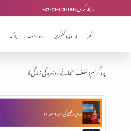
+27-73-345-1040 رابطہ کریں
گھر
ویڈیو کیٹیگری
براہ راست
بلاگ
پروگرام: لطف اٹھائے روزمرہ کی زندگی کا
تبدیلی دیکھنے کی امید (حصہ 1)