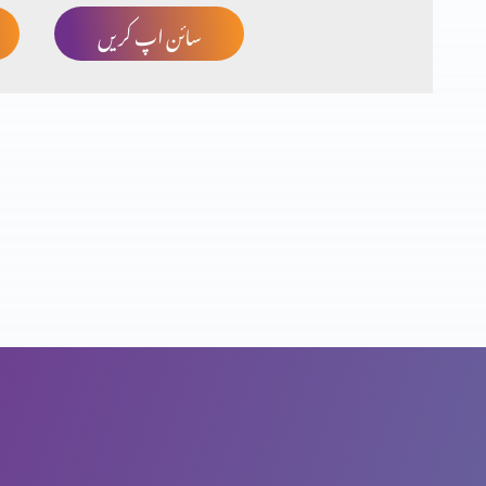
سائن اپ کریں