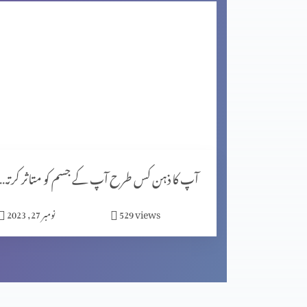
اگر کچھ خرب ہے تو خُدا اُسے ٹیک کر سکھتا ہے (2-1)
مصروف دنیا میں پھلدار زندگی گزارنا (2-2)
مصروف دنیا میں پھلدار زندگی گزارنا (1-1)
آپ کا ذہن کس طرح آپ کے جسم کو متاثر کرتا ہے (پار
views
529
نومبر 27, 2023
اپنے دُکھ کوضائع نہ کریں (2-2)
اپنے دُکھ کوضائع نہ کریں (1-2)