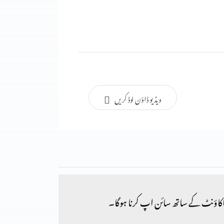
ویڈیو ڈاؤن لوڈ کریں
کاؤنٹ کے ساتھ سائن اپ کرنا ہوگا۔