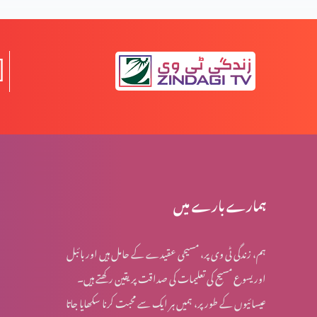
جلے لیکن تلخ نہیں ہوئے (2-2)
جلے لیکن تلخ نہیں ہوئے (1-1)
کسی بھی وقت پارکنگ نہیں ہو سکتی (1-1)
ہمارے بارے میں
ہم، زندگی ٹی وی پر، مسیحی عقیدے کے حامل ہیں اور بائبل
اُس پر دھیان دیں جو بہترین خوشی دے (2-6)
اور یسوع مسیح کی تعلیمات کی صداقت پر یقین رکھتے ہیں۔
عیسائیوں کے طور پر، ہمیں ہر ایک سے محبت کرنا سکھایا جاتا