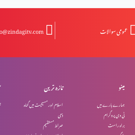
عمومی سوالات
fo@zindagitv.com
مینو
تازہ ترین
س
ہمارے بارے میں
اسلام اور مسیحیت میں گناہ
ہ
ٹی وی پروگرام
ذمی
براہ راست
صراط مستقیم
بلاگ
اسلام میں یہود اور نصاریٰ