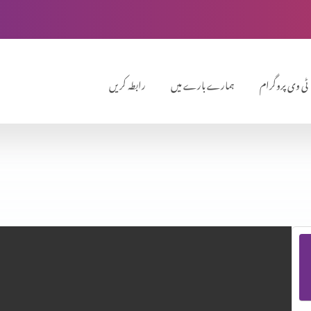
ٹی وی پروگرام
ہمارے بارے میں
رابطہ کریں