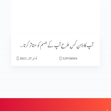
گلتیوں (حصہ 4)
گلتیوں (حصہ 3)
آپ کا ذہن کس طرح آپ کے جسم کو متاثر کرتا ہے (پارٹ 2)
گلتیوں (حصہ 2)
views
529
نومبر 27, 2023
گلتیوں (حصہ 1)
درد سے پاک راستے کے خطرات (2-2)