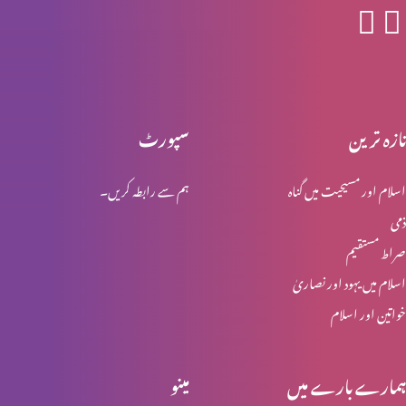
یہ ترقی کرنے کا وقت ہے
تازہ ترین
سپورٹ
پیش رفت کی کن٘جیاں (2-2)
اسلام اور مسیحیت میں گناہ
ہم سے رابطہ کریں۔
ذمی
پیش رفت کی کن٘جیاں(1-2)
صراط مستقیم
اسلام میں یہود اور نصاریٰ
خواتین اور اسلام
شکایات مت کریں (حصہ 1)
ہمارے بارے میں
مینو