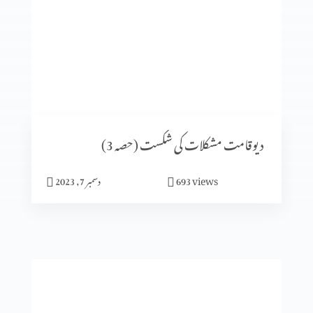
کسی بھی وقت پارکنگ نہیں ہو سکتی (1-1)
اُس پر دھیان دیں جو بہترین خوشی دے (2-6)
دیوقامت مشکلات کی شکست (حصہ 3)
views
693
دسمبر 7, 2023
میں جلدی میں مگر خدا نہیں
جنت میرا گھر