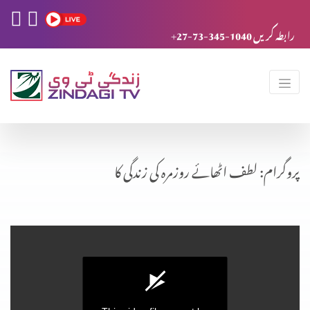
+27-73-345-1040 رابطہ کریں
پروگرام: لطف اٹھائے روزمرہ کی زندگی کا