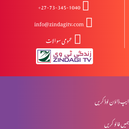
+27-73-345-1040
درد سے پاک راستے کے خطرات (1-2)
info@zindagitv.com
عمومی سوالات
یسوع کی تمثیلیں: خود کو پرکھنا (2-2)
یسوع کی تمثیلیں: خود کو پرکھنا (1-2)
جنگ تو خداوند کی ہے (2-2)
ایپ ڈاؤن لوڈ کریں
ہمیں فالو کریں
جنگ تو خداوند کی ہے (1-2)