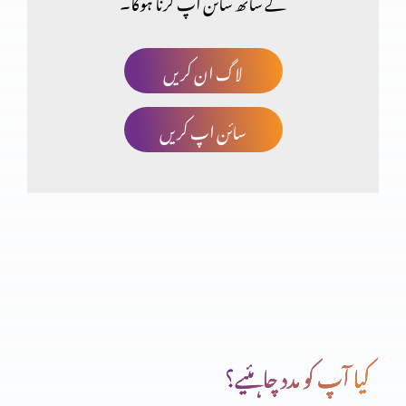
کے ساتھ سائن اپ کرنا ہوگا۔
فلپیوں کا خط (حصہ 1)
لاگ ان کریں
سائن اپ کریں
اعتماد کا امتحان
غیر حقیقی توَقّعَات پر مایوس ہونا (حصہ 2)
غیر حقیقی توَقّعَات پر مایوس ہونا (حصہ 1)
کیا آپ کو مدد چاہئیے؟
صحیح یا غلط ذہنیت (حصہ 2)