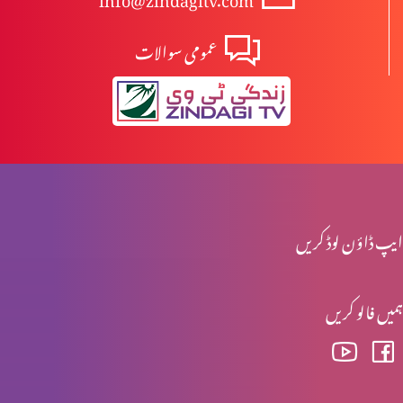
عمومی سوالات
ارادہِ خداوند اور مسیحیت پارٹ 1
کیا بائبل جبار خدا کا تصور پیش کرتا ہے؟
کیا خداتعالیٰ طرفدار ہے؟
ایپ ڈاؤن لوڈ کریں
ہمیں فالو کریں
مسیح کی الوہیت پارٹ 5
سچائی کے بارے سوال