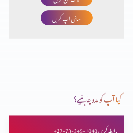
سائن اپ کریں
تثلیث (حصہ 2)
یسوع مسیح کی الوہیت (حصہ 5)
یسوع مسیح کی الوہیت (حصہ 4)
کیا آپ کو مدد چاہئیے؟
یسوع مسیح کی الوہیت (حصہ 3)
+27-73-345-1040 رابطہ کریں