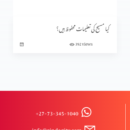
کرسمس اسپیشل
کیا مسیح کی تعلیمات محفوظ ہیں؟
ایذا رسانی
views
392
مسیح اور انقلاب؟
مسیحیت میں قبلہ؟
+27-73-345-1040
تبلیغِ مسیحیت یا درپیش رکاوٹین پارٹ 2
info@zindagitv.com