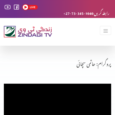
+27-73-345-1040 رابطہ کریں
پروگرام: حاتمی سچائی