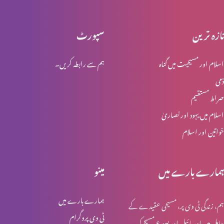
تازہ ترین
سپورٹ
انجیل کیا ہے؟
اسلام اور مسیحیت میں گناہ
ہم سے رابطہ کریں۔
ذمی
چوتھا کلمہ "آئے میرے خدا آئے مائرے خدا تو نہیں مجھے کون چھوڑ
صراط مستقیم
دیا”
اسلام میں یہود اور نصاریٰ
خواتین اور اسلام
کِیا یسوع ہی صلیب پر موا؟
ہمارے بارے میں
مینو
صلیب کا نشان
ہمارے بارے میں
ہم، زندگی ٹی وی پر، مسیحی عقیدے کے
ٹی وی پروگرام
حامل ہیں اور بائبل اور یسوع مسیح کی