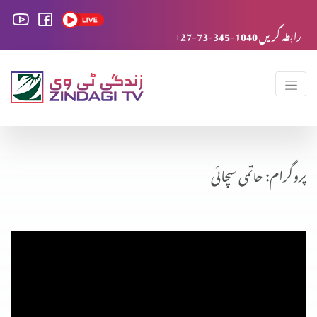
+27-73-345-1040 رابطہ کریں
پروگرام: حاتمی سچائی