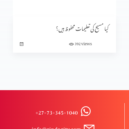
کرسمس اسپیشل
کیا مسیح کی تعلیمات محفوظ ہیں؟
ایذا رسانی
views
392
مسیح اور انقلاب؟
مسیحیت میں قبلہ؟
+27-73-345-1040
تبلیغِ مسیحیت یا درپیش رکاوٹین پارٹ 2
info@zindagitv.com