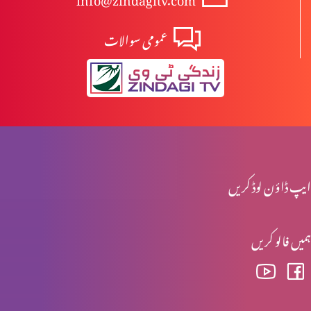
عمومی سوالات
ارادہِ خداوند اور مسیحیت پارٹ 1
کیا بائبل جبار خدا کا تصور پیش کرتا ہے؟
کیا خداتعالیٰ طرفدار ہے؟
ایپ ڈاؤن لوڈ کریں
ہمیں فالو کریں
مسیح کی الوہیت پارٹ 5
سچائی کے بارے سوال