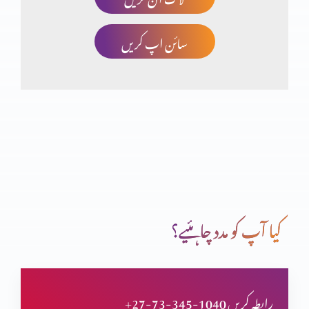
سائن اپ کریں
تثلیث (حصہ 2)
یسوع مسیح کی الوہیت (حصہ 5)
یسوع مسیح کی الوہیت (حصہ 4)
کیا آپ کو مدد چاہئیے؟
یسوع مسیح کی الوہیت (حصہ 3)
+27-73-345-1040 رابطہ کریں