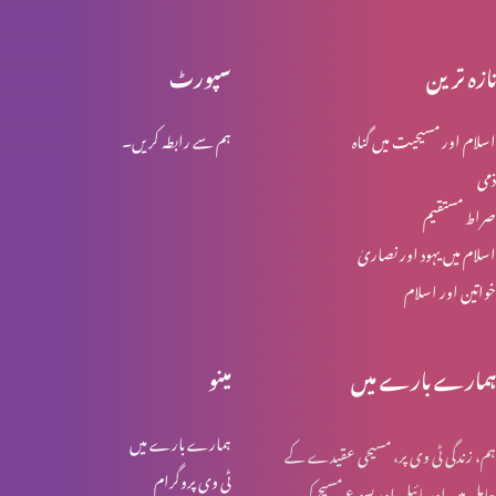
تازہ ترین
سپورٹ
انجیل کیا ہے؟
اسلام اور مسیحیت میں گناہ
ہم سے رابطہ کریں۔
ذمی
چوتھا کلمہ "آئے میرے خدا آئے مائرے خدا تو نہیں مجھے کون چھوڑ
صراط مستقیم
دیا”
اسلام میں یہود اور نصاریٰ
خواتین اور اسلام
کِیا یسوع ہی صلیب پر موا؟
ہمارے بارے میں
مینو
صلیب کا نشان
ہمارے بارے میں
ہم، زندگی ٹی وی پر، مسیحی عقیدے کے
ٹی وی پروگرام
حامل ہیں اور بائبل اور یسوع مسیح کی