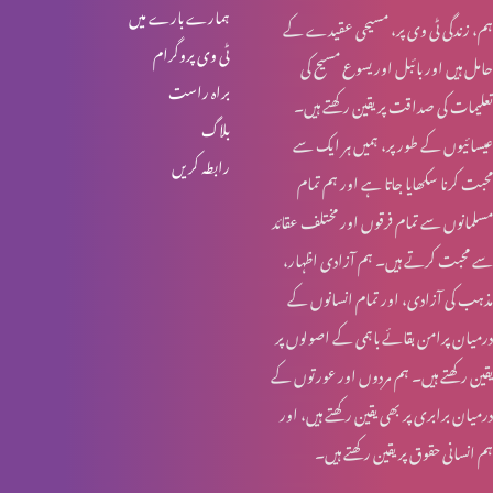
ہمارے بارے میں
ہم، زندگی ٹی وی پر، مسیحی عقیدے کے
خواجہ سرا کا مقام کلام مقدس میں (حصہ 1)
ٹی وی پروگرام
حامل ہیں اور بائبل اور یسوع مسیح کی
براہ راست
تعلیمات کی صداقت پر یقین رکھتے ہیں۔
بلاگ
عیسائیوں کے طور پر، ہمیں ہر ایک سے
قربانی کا گوشت اور خواتین کی زمداری
رابطہ کریں
محبت کرنا سکھایا جاتا ہے اور ہم تمام
مسلمانوں سے تمام فرقوں اور مختلف عقائد
کرسمس اسپیشل: یسوع مسیح کا نسب نامہ اور خواتین
سے محبت کرتے ہیں۔ ہم آزادی اظہار،
مذہب کی آزادی، اور تمام انسانوں کے
درمیان پرامن بقائے باہمی کے اصولوں پر
روزہ اور عورت کے شرعی مسایل (حصہ 4)
یقین رکھتے ہیں۔ ہم مردوں اور عورتوں کے
درمیان برابری پر بھی یقین رکھتے ہیں، اور
ہم انسانی حقوق پر یقین رکھتے ہیں۔
روزہ اور عورت کے شرعی مسایل (حصہ 3)