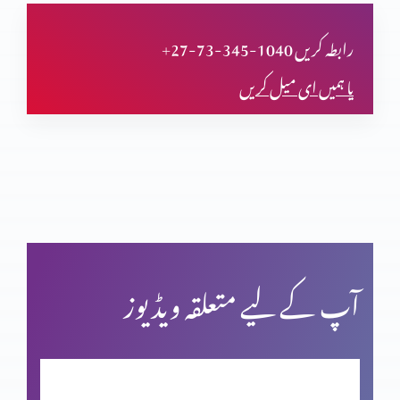
دعا (حصہ اول)
+27-73-345-1040 رابطہ کریں
یا ہمیں ای میل کریں
مسیحی مردم شماری اور ہماری زمہ داری
یشوع کی کتاب اور سلسلہ نبوت (حصہ دوم)
بائبل کی صداقت اور حقّانیَّت (حصہ 4)
آپ کے لیے متعلقہ ویڈیوز
بائبل کی صداقت اور حقّانیَّت (حصہ 3)