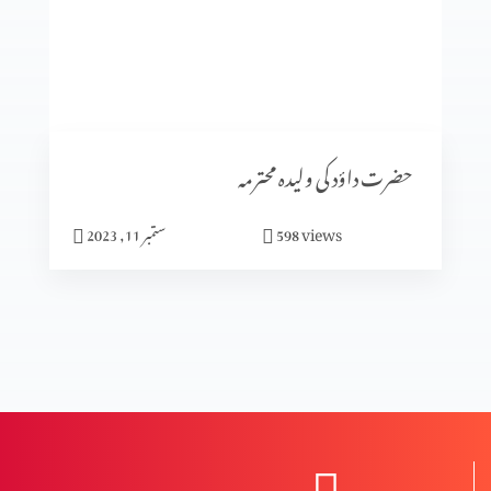
سیٹرھی کی برکت
شادی کا الٰہی منصوبہ (حصہ3)
حضرت داؤد کی ولیدہ محترمہ
views
598
ستمبر 11, 2023
شادی کا الٰہی منصوبہ (حصہ2)
شادی کا الٰہی منصوبہ (حصہ 1)
نعمت اور پھل میں فرق