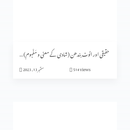
شادی کا الہٰی منصوبہ (حصہ 5)
شادی کا الٰہی منصوبہ (حصہ 4)
حقیقی اور اٹوٹ بندھن (شادی کے معنی و مَفْہوم) حصہ 1
views
514
ستمبر 13, 2023
ایماندار پرکھا جاتا ہے
میں نیچرل نہیں بلکہ سپر نیچرل ہوں