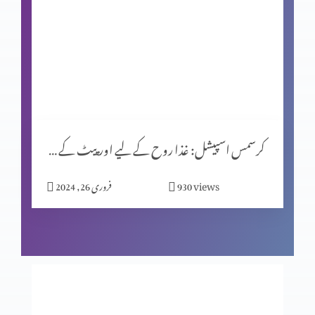
کرسمس اسپیشل (حصہ 1)
یشوُع کی کتاب اور سلسلۂ نبوّت
کرسمس اسپیشل: غذا روح کے لیے اور پیٹ کے لیے؟
زندگی ایک پیغام ہے
views
930
فروری 26, 2024
اصل قربانی
فکسڈ مائنڈ سیٹ