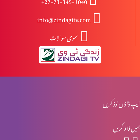
+27-73-345-1040
info@zindagitv.com
خواتین کی خدمت
عمومی سوالات
صبا کی ملکہ کا شاہی دورہ
محبت کی 5 زبانیں
ایپ ڈاؤن لوڈ کریں
مقدسہ مریم
ہمیں فالو کریں
ناکام عادتیں