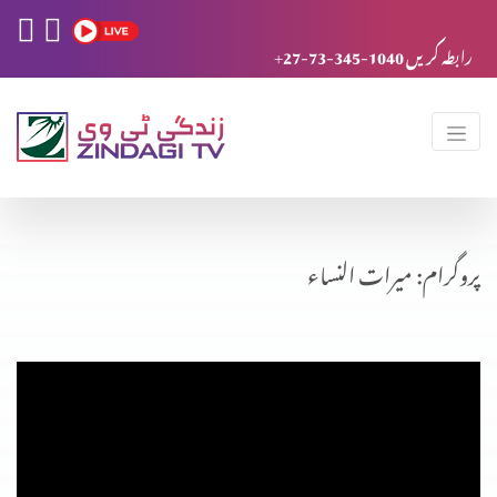
+27-73-345-1040 رابطہ کریں
پروگرام: میرات النساء