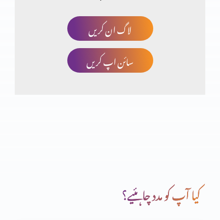
لاگ ان کریں
خدا کا منضوبہ
سائن اپ کریں
جو آپ کے ہاتھ میں ہے وہ بابرکت ہے
خداوند کا خوف
دعا (حصہ دوم)
کیا آپ کو مدد چاہئیے؟