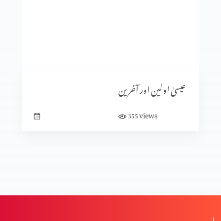
خدا انسان کو پہچانتا ہے
کیا ہم خدا سے بھاگ سکتے ہیں؟
عیسیٰ اولین اور آخرین
ابدی سلامتی
views
355
حقیقی سلامتی
کیا آپ پریشان ہیں؟