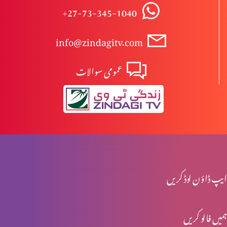
+27-73-345-1040
مجھ گنہگار پر رحم فرما
info@zindagitv.com
عمومی سوالات
آزادی اور غلامی
راہ اور حق اور زندگی میں ہوں
میرے پاس آؤ
ایپ ڈاؤن لوڈ کریں
ہمیں فالو کریں
خدا ہمارے ساتھ