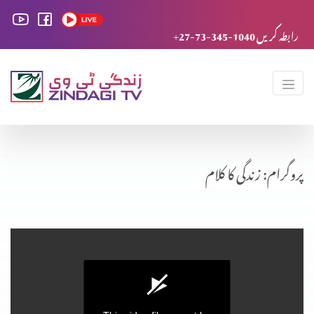
+27-73-345-1040 رابطہ کریں
پروگرام: زندگی کا کلام