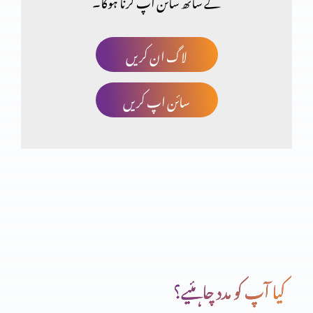
کے ساتھ سائن اپ کرنا ہوگا۔
قیامت اور زندگی
لاگ ان کریں
سائن اپ کریں
چھوٹا کون اور بڑا کون؟
انسان کی خودغرضی اور خدا کا فضل
اب میں دیکھوں گا تم کیسے بچوگے
کیا آپ کو مدد چاہئیے؟
خداوند شفقت میں غنی