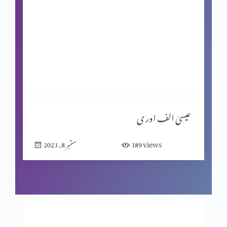
محبت
مبیرِ عتب کو خدا کی یاد
گنا ہ کی مزدوری
عیسیٰ الف اور ی
views
389
ستمبر 8, 2023
خدا اور ہم
جا اور منادی کر