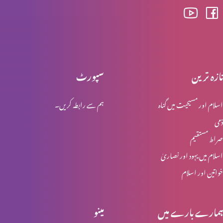
خدا کی محبت – سارہ نظری
تازہ ترین
سپورٹ
محبت کو ذوال نہیں
اسلام اور مسیحیت میں گناہ
ہم سے رابطہ کریں۔
ذمی
ابدی محبت
صراط مستقیم
اسلام میں یہود اور نصاریٰ
خواتین اور اسلام
مسیح خدا کی قدرت اور حکمت
ہمارے بارے میں
مینو