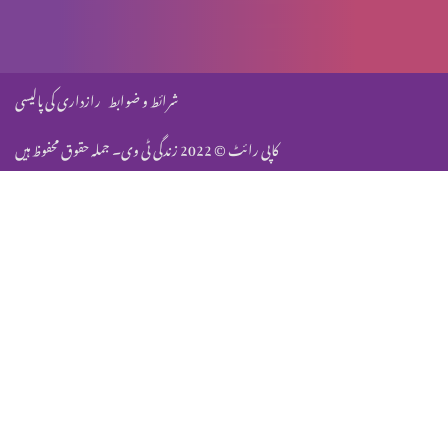
عیدِ میلادِ مسیح: مبارکباد
شرائط و ضوابط
رازداری کی پالیسی
کاپی رائٹ © 2022 زندگی ٹی وی۔ جملہ حقوق محفوظ ہیں
عیدِ میلادِ مسیح: مبارکباد
نیا سال اور تجدیدِ رحمت
نجاتِ بشر
نجاتِ بشر