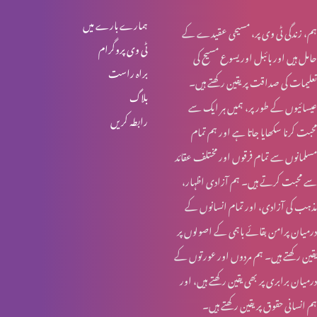
لازوال میراث
ہمارے بارے میں
ہم، زندگی ٹی وی پر، مسیحی عقیدے کے
ٹی وی پروگرام
حامل ہیں اور بائبل اور یسوع مسیح کی
براہ راست
تعلیمات کی صداقت پر یقین رکھتے ہیں۔
یسوع – ہماری زندہ امید
بلاگ
عیسائیوں کے طور پر، ہمیں ہر ایک سے
رابطہ کریں
محبت کرنا سکھایا جاتا ہے اور ہم تمام
تجسمِ نورِ جہاں
مسلمانوں سے تمام فرقوں اور مختلف عقائد
سے محبت کرتے ہیں۔ ہم آزادی اظہار،
مذہب کی آزادی، اور تمام انسانوں کے
ایمانویل: خدا ہمارے ساتھ
درمیان پرامن بقائے باہمی کے اصولوں پر
یقین رکھتے ہیں۔ ہم مردوں اور عورتوں کے
درمیان برابری پر بھی یقین رکھتے ہیں، اور
عیدِ میلادِ مسیح: مبارکباد
ہم انسانی حقوق پر یقین رکھتے ہیں۔