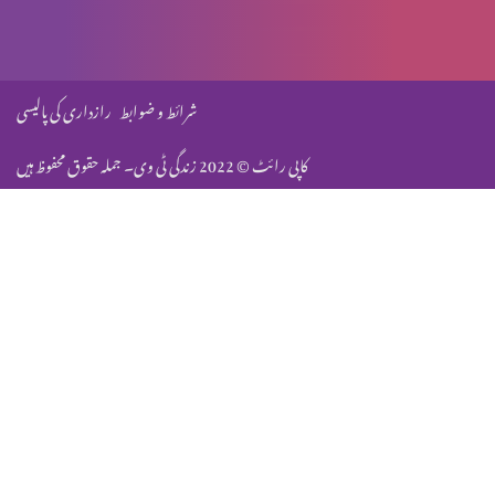
عیدِ میلادِ مسیح: مبارکباد
شرائط و ضوابط
رازداری کی پالیسی
کاپی رائٹ © 2022 زندگی ٹی وی۔ جملہ حقوق محفوظ ہیں
عیدِ میلادِ مسیح: مبارکباد
نیا سال اور تجدیدِ رحمت
نجاتِ بشر
نجاتِ بشر