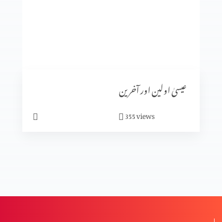
خدا انسان کو پہچانتا ہے
کیا ہم خدا سے بھاگ سکتے ہیں؟
عیسیٰ اولین اور آخرین
ابدی سلامتی
views
355
حقیقی سلامتی
کیا آپ پریشان ہیں؟