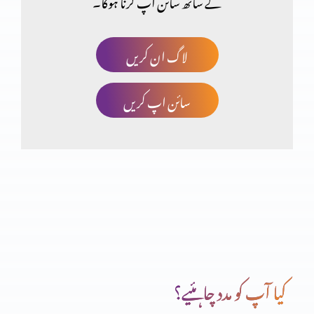
کے ساتھ سائن اپ کرنا ہوگا۔
قیامت اور زندگی
لاگ ان کریں
سائن اپ کریں
چھوٹا کون اور بڑا کون؟
انسان کی خودغرضی اور خدا کا فضل
اب میں دیکھوں گا تم کیسے بچوگے
کیا آپ کو مدد چاہئیے؟
خداوند شفقت میں غنی