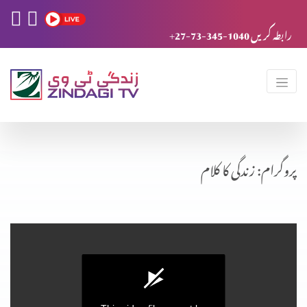
+27-73-345-1040 رابطہ کریں
پروگرام: زندگی کا کلام