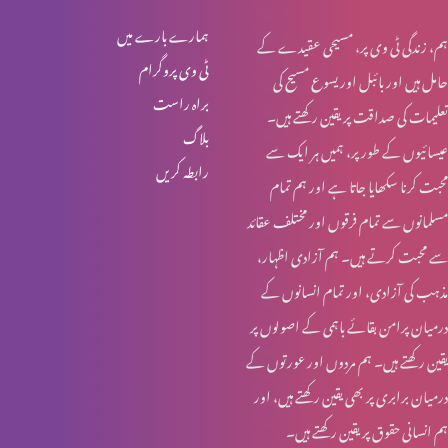
لازوال میراث
ہمارے بارے میں
ہم، زندگی ٹی وی پر، مسیحی عقیدے کے
ٹی وی پروگرام
حامل ہیں اور بائبل اور یسوع مسیح کی
براہ راست
تعلیمات کی صداقت پر یقین رکھتے ہیں۔
یسوع – ہماری زندہ امید
بلاگ
عیسائیوں کے طور پر، ہمیں ہر ایک سے
رابطہ کریں
محبت کرنا سکھایا جاتا ہے اور ہم تمام
تجسمِ نورِ جہاں
مسلمانوں سے تمام فرقوں اور مختلف عقائد
سے محبت کرتے ہیں۔ ہم آزادی اظہار،
مذہب کی آزادی، اور تمام انسانوں کے
ایمانویل: خدا ہمارے ساتھ
درمیان پرامن بقائے باہمی کے اصولوں پر
یقین رکھتے ہیں۔ ہم مردوں اور عورتوں کے
درمیان برابری پر بھی یقین رکھتے ہیں، اور
عیدِ میلادِ مسیح: مبارکباد
ہم انسانی حقوق پر یقین رکھتے ہیں۔