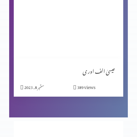
محبت
مبیرِ عتب کو خدا کی یاد
گنا ہ کی مزدوری
عیسیٰ الف اور ی
views
389
ستمبر 8, 2023
خدا اور ہم
جا اور منادی کر