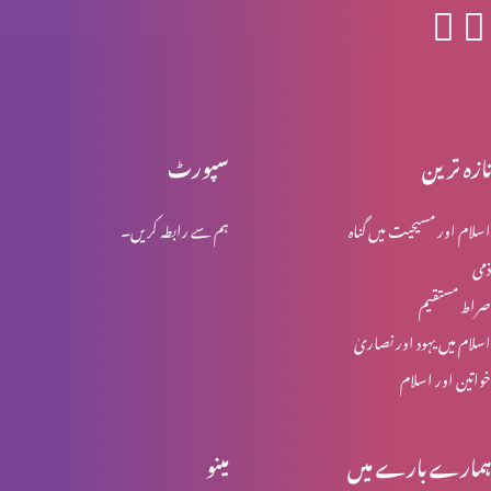
خدا کی محبت – سارہ نظری
تازہ ترین
سپورٹ
محبت کو ذوال نہیں
اسلام اور مسیحیت میں گناہ
ہم سے رابطہ کریں۔
ذمی
ابدی محبت
صراط مستقیم
اسلام میں یہود اور نصاریٰ
خواتین اور اسلام
مسیح خدا کی قدرت اور حکمت
ہمارے بارے میں
مینو