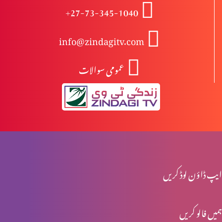
+27-73-345-1040
مجھ گنہگار پر رحم فرما
info@zindagitv.com
عمومی سوالات
آزادی اور غلامی
راہ اور حق اور زندگی میں ہوں
میرے پاس آؤ
ایپ ڈاؤن لوڈ کریں
ہمیں فالو کریں
خدا ہمارے ساتھ