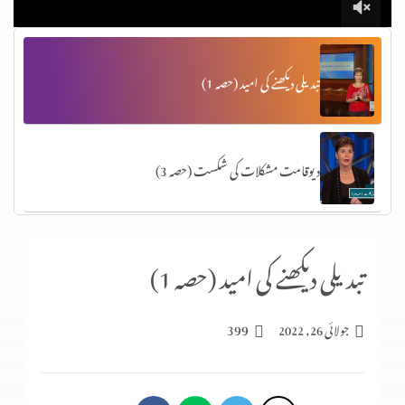
تبدیلی دیکھنے کی امید (حصہ 1)
دیوقامت مشکلات کی شکست (حصہ 3)
آپ کا ذہن کس طرح آپ کے جسم کو متاثر کرتا ہے (پارٹ 2)
تبدیلی دیکھنے کی امید (حصہ 1)
399
جولائی 26, 2022
حدیں مقرَّرکرنا (3-2)