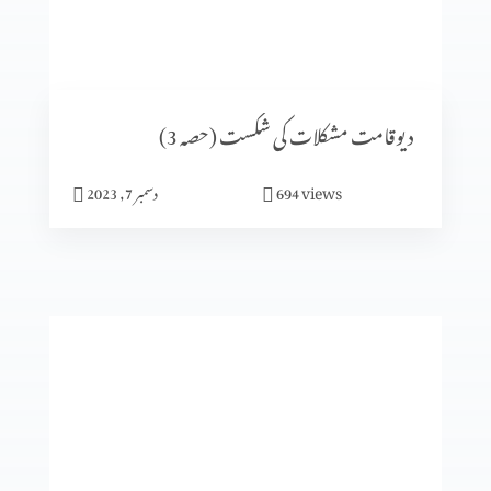
اُس پر دھیان دیں جو بہترین خوشی دے (2-6)
دیوقامت مشکلات کی شکست (حصہ 3)
views
694
دسمبر 7, 2023
میں جلدی میں مگر خدا نہیں
جنت میرا گھر
گلتیوں (حصہ 4)