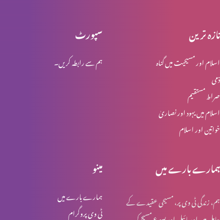
تازہ ترین
سپورٹ
پیش رفت کی کن٘جیاں (2-2)
اسلام اور مسیحیت میں گناہ
ہم سے رابطہ کریں۔
ذمی
پیش رفت کی کن٘جیاں(1-2)
صراط مستقیم
اسلام میں یہود اور نصاریٰ
خواتین اور اسلام
شکایات مت کریں (حصہ 1)
ہمارے بارے میں
مینو
وقت ضائع کرنےکے طریقے
ہمارے بارے میں
ہم، زندگی ٹی وی پر، مسیحی عقیدے کے
ٹی وی پروگرام
حامل ہیں اور بائبل اور یسوع مسیح کی