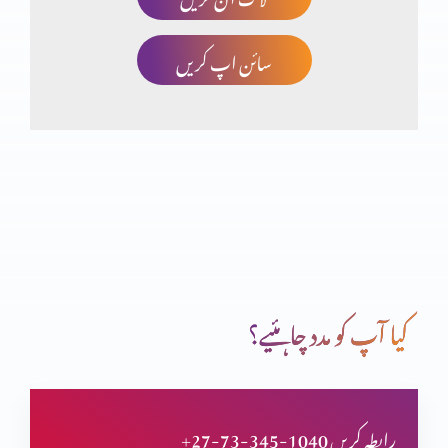
سائن اپ کریں
اعتماد کا امتحان
غیر حقیقی توَقّعَات پر مایوس ہونا (حصہ 2)
غیر حقیقی توَقّعَات پر مایوس ہونا (حصہ 1)
کیا آپ کو مدد چاہئیے؟
صحیح یا غلط ذہنیت (حصہ 2)
+27-73-345-1040 رابطہ کریں