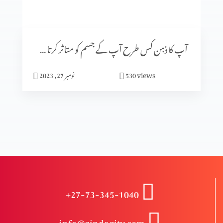
گلتیوں (حصہ 3)
آپ کا ذہن کس طرح آپ کے جسم کو متاثر کرتا ہے (پارٹ 2)
گلتیوں (حصہ 2)
views
530
نومبر 27, 2023
گلتیوں (حصہ 1)
درد سے پاک راستے کے خطرات (2-2)
+27-73-345-1040
درد سے پاک راستے کے خطرات (1-2)
info@zindagitv.com