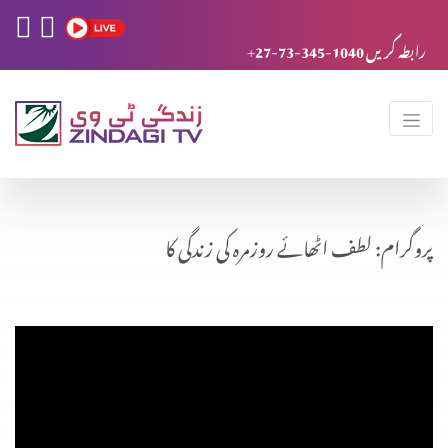
+27-73-345-1040 رابطہ کریں
پروگرام: لطف اٹھائے روزمرہ کی زندگی کا