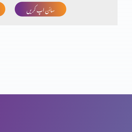
سائن اپ کریں