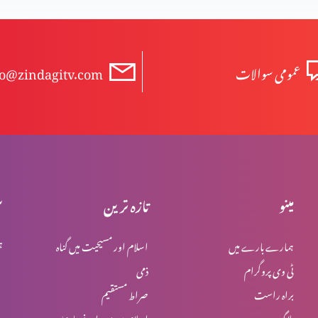
عمومی سوالات
fo@zindagitv.com
مینو
تازہ ترین
س
ہمارے بارے میں
اسلام اور مسیحیت میں گناہ
ہ
ٹی وی پروگرام
ذمی
براہ راست
صراط مستقیم
بلاگ
اسلام میں یہود اور نصاریٰ