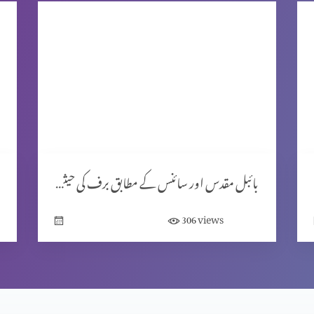
بائبل مقدس اور سائنس کے مطابق برف کی حیثیت
views
306