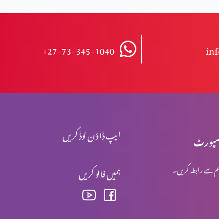
+27-73-345-1040
in
ایپ ڈاؤن لوڈ کریں
پورٹ
م سے رابطہ کریں۔
ہمیں فالو کریں