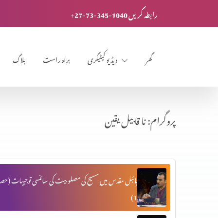
+27-73-345-1040 رابطہ کریں
گھر
ویڈیو کیٹیگری
براہ راست
بلاگ
پروگرام: نا قابیل یقین
بائبل مقدس میں مسیح کی مصلوبیت کی سائنسی توجیہات (حصہ
1)