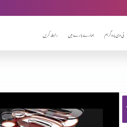
ٹی وی پروگرام
ہمارے بارے میں
رابطہ کریں