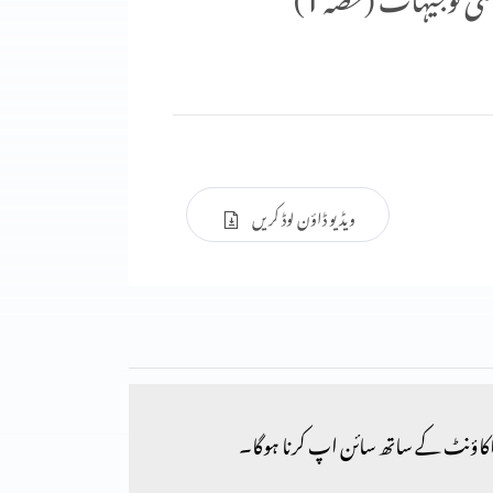
ویڈیو ڈاؤن لوڈ کریں
کاؤنٹ کے ساتھ سائن اپ کرنا ہوگا۔