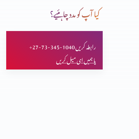
کیا آپ کو مدد چاہئیے؟
سمندری راستے
+27-73-345-1040 رابطہ کریں
کیا مزامیر بھی سائنس کی تائیدکرتے ہیں؟(حصہ دوازدہم)
یا ہمیں ای میل کریں
کیا مزامیر بھی سائنس کی تائیدکرتے ہیں؟(حصہ یازدہم)
کیا مزامیر بھی سائنس کی تائیدکرتے ہیں؟(حصہ دہم)