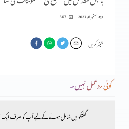
367
ستمبر 8, 2023
شیئر کریں
کوئی ردعمل نہیں۔
گفتگو میں شامل ہونے کے لیے آپ کو صرف ایک ا