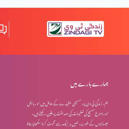
مواذنہ
قیامت المسیح کی مخالفت میں نظریات (حصہ 2)
قیامت المسیح کی مخالفت میں نظریات (حصہ 1)
مخالفِ مسیح کے ظہور کی علامات (حصہ 3)
ہمارے بارے میں
ہم، زندگی ٹی وی پر، مسیحی عقیدے کے حامل ہیں اور بائبل
مخالفِ مسیح کے ظہور کی علامات (حصہ 2)
اور یسوع مسیح کی تعلیمات کی صداقت پر یقین رکھتے ہیں۔
عیسائیوں کے طور پر، ہمیں ہر ایک سے محبت کرنا سکھایا جاتا