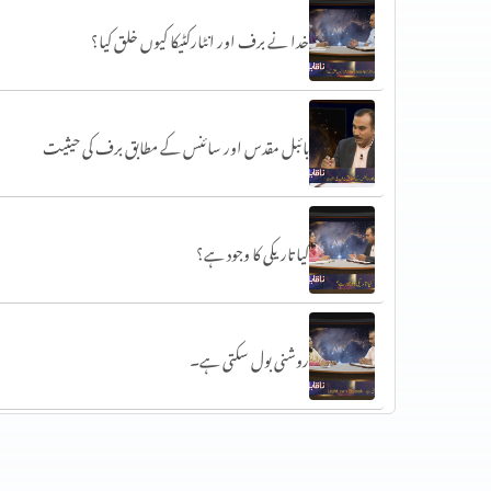
خدا نے برف اور انٹارکٹیکا کیوں خلق کیا؟
بائبل مقدس اور سائنس کے مطابق برف کی حیثیت
کیا تاریکی کا وجود ہے؟
روشنی بول سکتی ہے۔
روشنی کی تقسیم ایوب نبی کے ضحیفہ میں