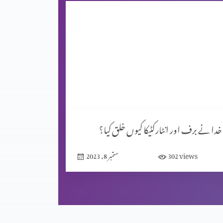
خدا نے برف اور انٹارکٹیکا کیوں خلق کیا؟
views
302
ستمبر 8, 2023