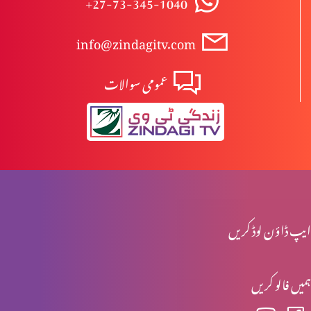
+27-73-345-1040
info@zindagitv.com
ابیونی ابتدائی مسیح کیوں نہیں ہوسکتے؟
عمومی سوالات
مسیح کی پرستش تاریخ میں
اخلاقی احتساب: حقیقی راستبازی(حصہ 2)
ایپ ڈاؤن لوڈ کریں
اخلاقی احتساب: حقیقی راستبازی(حصہ 1)
ہمیں فالو کریں
تفہیم المسیح تاریخ کے آئینے میں