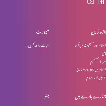
اخلاقی احتساب : اجر عظیم (حصہ 2)
تازہ ترین
سپورٹ
اسلام اور مسیحیت میں گناہ
ہم سے رابطہ کریں۔
اخلاقی احتساب : اجر عظیم (حصہ 1)
ذمی
صراط مستقیم
اخلاقی احتساب: پہاڑی واعظ (حصہ 4)
اسلام میں یہود اور نصاریٰ
خواتین اور اسلام
مِعیارالاقدار (نورمیٹیوف سائنس)
ہمارے بارے میں
مینو