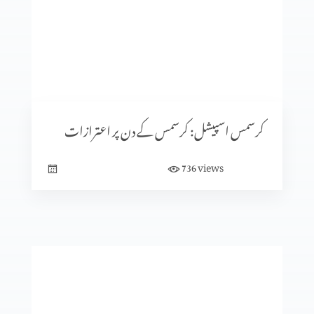
کرسمس اسپیشل: کیا جنم دن ماننے پر بت پرست مزاہب کا اثر
ہے؟
کرسمس اسپیشل: سنتِ ابراہیمی (حصہ 2)
کرسمس اسپیشل: کرسمس کے دن پر اعترازات
views
736
معافی ازروئے انجیلی بیان
کلامِ مقدس کی صداقت ازروئے آثار قدیمہ (حصہ 2)