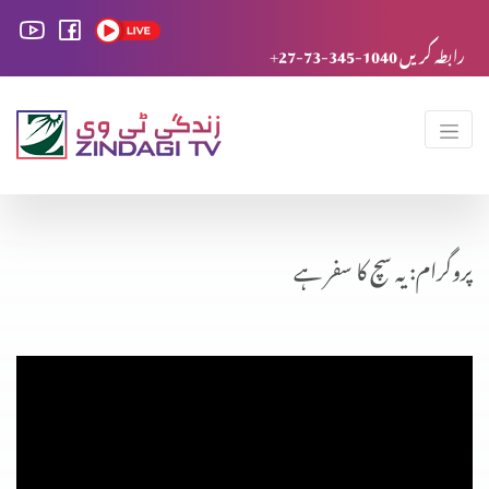
+27-73-345-1040 رابطہ کریں
پروگرام: یہ سچ کا سفر ہے