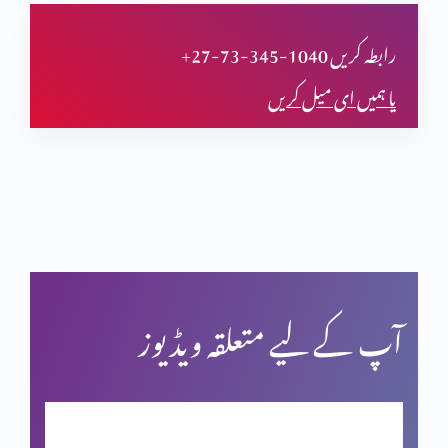
تجسم المسیح پر اعتراض
+27-73-345-1040 رابطہ کریں
یا ہمیں ای میل کریں
قیامت المسیح پر ایمان
پاک مبارک جمعہ
کرسمس اسپیشل: اسم نویسی پراعتراضات کے جوابات
آپ کے لیے متعلقہ ویڈیوز
فردوسِ مجسم