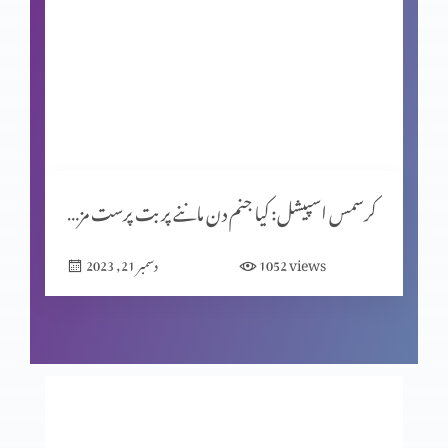
شاہِ روم طبریاس کے سکئے
روایتوں کی جانچ پرٹال کا مقصد (حصہ 2)
کرسمس اسپیشل: کیا جنم دن ماننے پر بت پرست مزاہب کا اثر ہے؟
المسیح کے پیروکار عید فسح کیوں نہیں مناتے؟
views
1052
دسمبر 21, 2023
روایتوں کی جانچھ پڑتال کا مقصد
معافی ازروئے انجیلی بیان (حصہ 2)