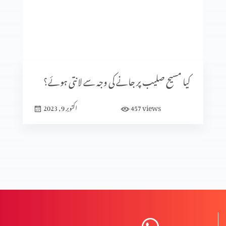
کلامِ مقدس کی صداقت ازروئے آثار قدیمہ (حصہ 1)
تعصب یا تاریخی ثبوت
کیا مسیح صلیب پر جانے کی وجہ سے لانتی ہوئے؟
views
457
اکتوبر 9, 2023
تاریخ میں پیشنگوئیوں کا کردار (حصہ 2)
تاریخ میں پیشنگوئیوں کا کردار
ردِ ابیونیت