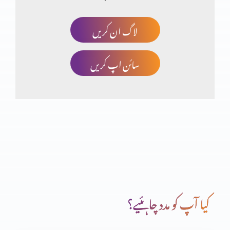
لاگ ان کریں
مسیحت توہم پرستی کا نتیجہ؟ حصہ 3
سائن اپ کریں
انجیل مقدسہ کی تاریخی شہادتیں (یوحنا اصطباغی)
مسیحت توہم پرستی کا نتیجہ؟ (حصہ دوم)
مسیحت توہم پرستی کا نتیجہ؟
کیا آپ کو مدد چاہئیے؟