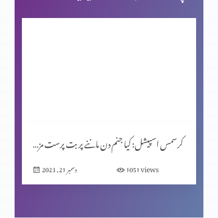
فردوسِ مجسم
شاہِ روم طبریاس کے سکئے
روایتوں کی جانچ پرٹال کا مقصد (حصہ 2)
کرسمس اسپیشل: کیا جنم دن ماننے پر بت پرست مزاہب کا اثر ہے؟
المسیح کے پیروکار عید فسح کیوں نہیں مناتے؟
views
1051
دسمبر 21, 2023
روایتوں کی جانچھ پڑتال کا مقصد