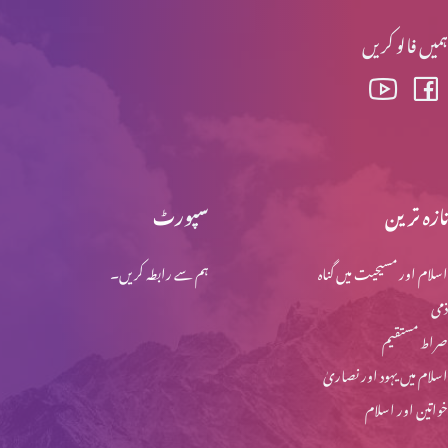
ہمیں فالو کریں
تفہیم المسیح تاریخ کے آئینے میں
اخلاقی احتساب : اجر عظیم (حصہ 2)
تازہ ترین
سپورٹ
اسلام اور مسیحیت میں گناہ
ہم سے رابطہ کریں۔
اخلاقی احتساب : اجر عظیم (حصہ 1)
ذمی
صراط مستقیم
اخلاقی احتساب: پہاڑی واعظ (حصہ 4)
اسلام میں یہود اور نصاریٰ
خواتین اور اسلام