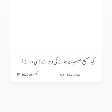
کلامِ مقدس کی صداقت ازروئے آثار قدیمہ (حصہ 2)
کلامِ مقدس کی صداقت ازروئے آثار قدیمہ (حصہ 1)
تعصب یا تاریخی ثبوت
کیا مسیح صلیب پر جانے کی وجہ سے لانتی ہوئے؟
views
455
اکتوبر 9, 2023
تاریخ میں پیشنگوئیوں کا کردار (حصہ 2)
تاریخ میں پیشنگوئیوں کا کردار