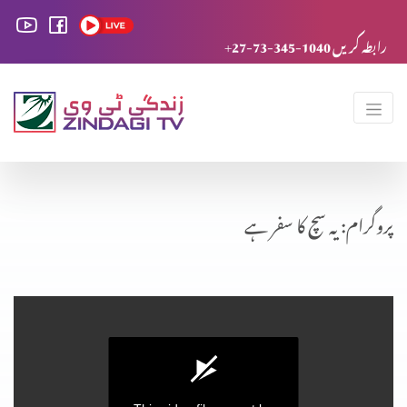
+27-73-345-1040 رابطہ کریں
پروگرام: یہ سچ کا سفر ہے