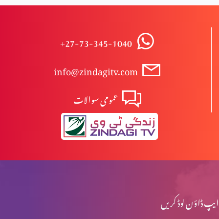
ردِ ابیونیت
+27-73-345-1040
info@zindagitv.com
ابیونی ابتدائی مسیح کیوں نہیں ہوسکتے؟
عمومی سوالات
مسیح کی پرستش تاریخ میں
اخلاقی احتساب: حقیقی راستبازی(حصہ 2)
ایپ ڈاؤن لوڈ کریں
اخلاقی احتساب: حقیقی راستبازی(حصہ 1)