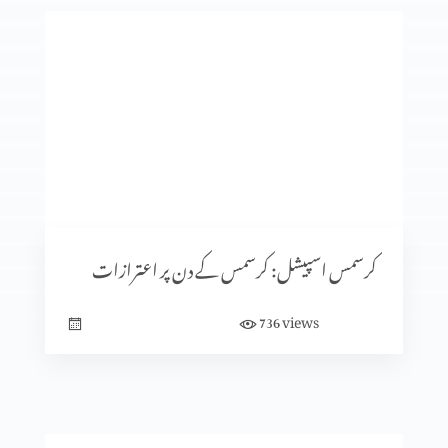
معافی ازروئے انجیلی بیان (حصہ 2)
کرسمس اسپیشل: کیا جنم دن ماننے پر بت پرست مزاہب کا اثر
ہے؟
کرسمس اسپیشل: سنتِ ابراہیمی (حصہ 2)
کرسمس اسپیشل: کرسمس کے دن پر اعترازات
views
736
معافی ازروئے انجیلی بیان