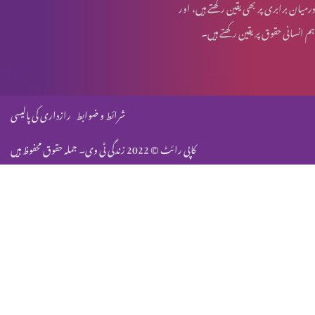
درمیان برابری پر بھی یقین رکھتے ہیں، اور
ہم انسانی حقوق پر یقین رکھتے ہیں۔
جنابِ مسیح، کشمیر میں
انجیل برنباس کی حقیقت (حصہ 2)
شرائط و ضوابط
رازداری کی پالیسی
کاپی رائٹ © 2022 زندگی ٹی وی۔ جملہ حقوق محفوظ ہیں
انجیل برنباس کی حقیت (حصہ 1)
مسیحیت میں الہام کا تصور
انسانی جبِلّت: والدینی جبِلّت