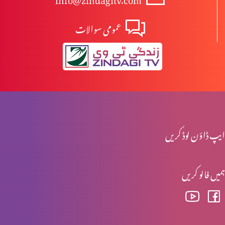
عمومی سوالات
دہ یَکی
فصل کٹنے والے مزدور
آپ کے پاس کیا ہے؟
ایپ ڈاؤن لوڈ کریں
ہمیں فالو کریں
زندگی اور موت
خدا کے کلام کے خادم