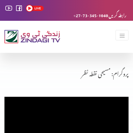
+27-73-345-1040 رابطہ کریں
پروگرام: مسیحی نقطہ نظر