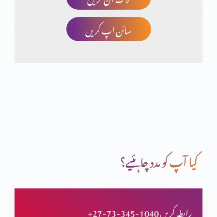
سائن اپ کریں
برکت کو ضائع کرنا
روزہ ازروئے بائبل کیا ہے؟
کیا خداوند یسوع مسیح خدا ہے؟ (حصہ 2)
کیا آپ کو مدد چاہئیے؟
کیا خداوند یسوع مسیح خدا ہے؟
+27-73-345-1040 رابطہ کریں