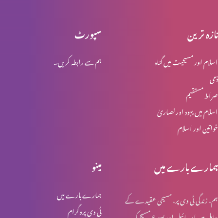
تازہ ترین
سپورٹ
زبان اور عم
اسلام اور مسیحیت میں گناہ
ہم سے رابطہ کریں۔
ذمی
روحوں کی آخری منزل
صراط مستقیم
اسلام میں یہود اور نصاریٰ
خواتین اور اسلام
آج کے فریسی
ہمارے بارے میں
مینو
خالص اور بے عیب دینداری
ہمارے بارے میں
ہم، زندگی ٹی وی پر، مسیحی عقیدے کے
ٹی وی پروگرام
حامل ہیں اور بائبل اور یسوع مسیح کی