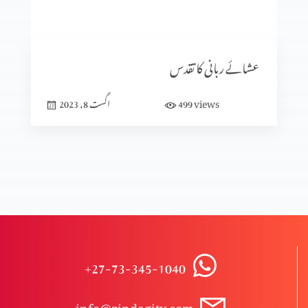
پان٘چویں انجیل
عشائے ربانی کا تقدس
عشاء ربانی
views
499
اگست 8, 2023
شیطان کی تخت گاہ میں رہنا
الفا اور اومیگا
+27-73-345-1040
راستباز ہونے کے لیے ہوش میں آؤ
info@zindagitv.com