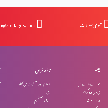
عمومی سوالات
fo@zindagitv.com
مینو
تازہ ترین
س
ہمارے بارے میں
اسلام اور مسیحیت میں گناہ
ہ
ٹی وی پروگرام
ذمی
براہ راست
صراط مستقیم
بلاگ
اسلام میں یہود اور نصاریٰ