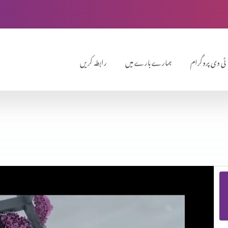
ٹی وی پروگرام
ہمارے بارے میں
رابطہ کریں