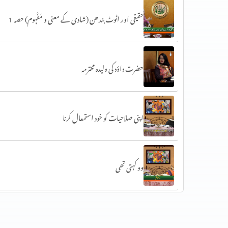
حقیقی اور اٹوٹ بندھن (شادی کے معنی و مَفْہوم) حصہ 1
حضرت داؤد کی ولیدہ محترمہ
اپنی صلاحیات کو خود استمعال کرنا
وو کہتی تھی
کُوچ کریں