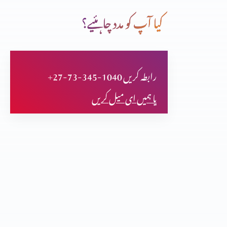
کیا آپ کو مدد چاہئیے؟
خدا ہمارے ساتھ ہے
+27-73-345-1040 رابطہ کریں
اپنے خاندان کے لیے لڑائی
یا ہمیں ای میل کریں
دانشمند عورت جو اپنے گھر کی حدود کو سمبھالتی ہے
خدا کا منضوبہ