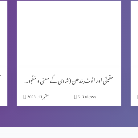
حقیقی اور اٹوٹ بندھن (شادی کے معنی و مَفْہوم) حصہ 1
views
513
ستمبر 13, 2023