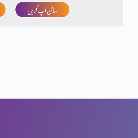
سائن اپ کریں