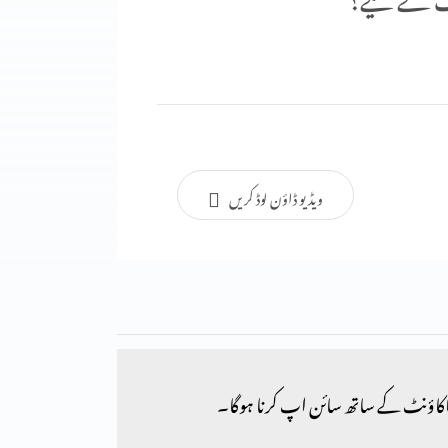
ویڈیو ڈاؤن لوڈ کریں
کاؤنٹ کے ساتھ سائن اپ کرنا ہوگا۔