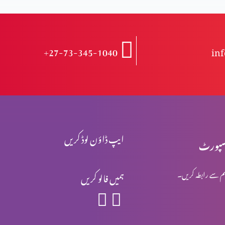
+27-73-345-1040
in
ایپ ڈاؤن لوڈ کریں
پورٹ
م سے رابطہ کریں۔
ہمیں فالو کریں