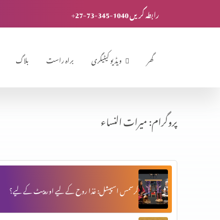
+27-73-345-1040 رابطہ کریں
گھر
ویڈیو کیٹیگری
براہ راست
بلاگ
پروگرام: میرات النساء
کرسمس اسپیشل: غذا روح کے لیے اور پیٹ کے لیے؟