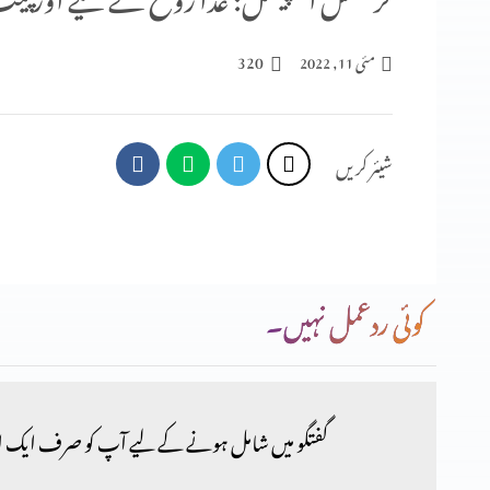
320
مئی 11, 2022
شیئر کریں
کوئی ردعمل نہیں۔
گفتگو میں شامل ہونے کے لیے آپ کو صرف ایک ا