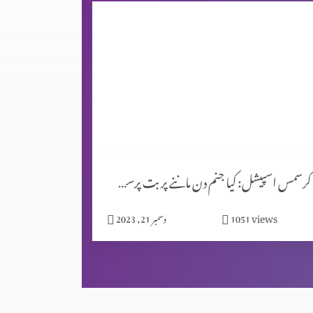
کرسمس اسپیشل: کیا جنم دن ماننے پر بت پرست مزاہب کا اثر ہے؟
views
1051
دسمبر 21, 2023