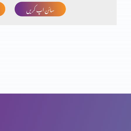
سائن اپ کریں