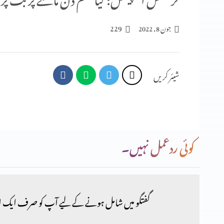
229
جون 8, 2022
شیئر کریں
کوئی ردعمل نہیں۔
گفتگو میں شامل ہونے کے لیے آپ کو صرف ایک ا