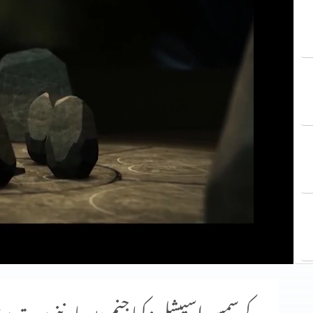
کرسمس اسپیشل: کیا جنم دن ماننے پر بت پ