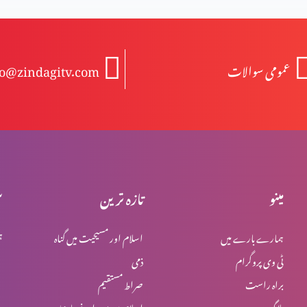
عمومی سوالات
fo@zindagitv.com
مینو
تازہ ترین
س
ہمارے بارے میں
اسلام اور مسیحیت میں گناہ
ہ
ٹی وی پروگرام
ذمی
براہ راست
صراط مستقیم
بلاگ
اسلام میں یہود اور نصاریٰ