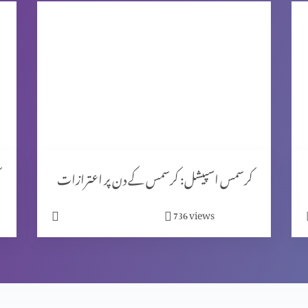
کرسمس اسپیشل: کرسمس کے دن پر اعترازات
views
736