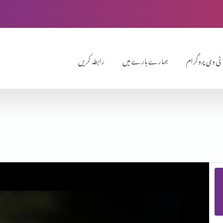
ٹی وی پروگرام
ہمارے بارے میں
رابطہ کریں