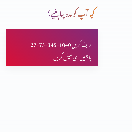
کیا آپ کو مدد چاہئیے؟
یسوع المسیح دیگر انبیا سے بڑح کر کیوں ہیں؟ حصہ 3
+27-73-345-1040 رابطہ کریں
یسوع المسیح دیگر انبیا سے بٹرھکر کیوں ہیں؟ (حصہ 2)
یا ہمیں ای میل کریں
یسوع المسیح دیگر انبیا سے بٹرھکر کیوں ہیں؟
مسیحت توہم پرستی کا نتیجہ؟ حصہ 3