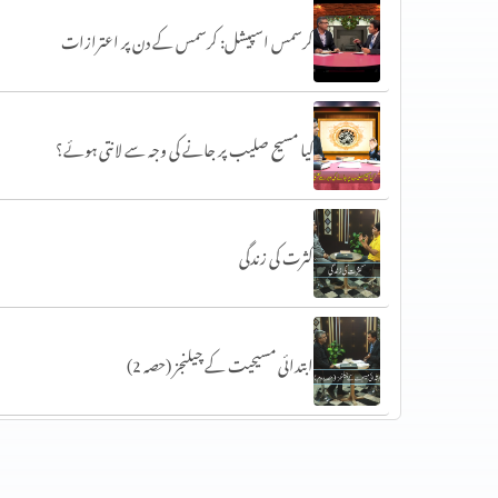
کرسمس اسپیشل: کرسمس کے دن پر اعترازات
کیا مسیح صلیب پر جانے کی وجہ سے لانتی ہوئے؟
کثرت کی زندگی
ابتدائی مسیحیت کے چیلنجز (حصہ 2)
ابتدائی مسیحیت کے چیلنجز