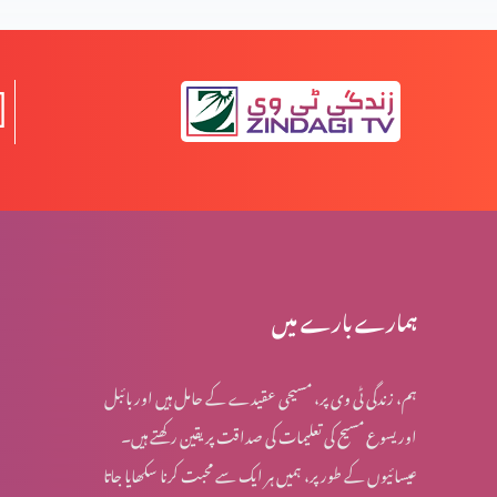
المسیح کے پیروکار عید فسح کیوں نہیں مناتے؟
روایتوں کی جانچھ پڑتال کا مقصد
معافی ازروئے انجیلی بیان (حصہ 2)
ہمارے بارے میں
ہم، زندگی ٹی وی پر، مسیحی عقیدے کے حامل ہیں اور بائبل
کرسمس اسپیشل: کیا جنم دن ماننے پر بت پرست مزاہب کا
اور یسوع مسیح کی تعلیمات کی صداقت پر یقین رکھتے ہیں۔
اثر ہے؟
عیسائیوں کے طور پر، ہمیں ہر ایک سے محبت کرنا سکھایا جاتا