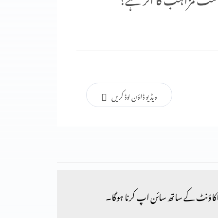
ویڈیو ڈاؤن لوڈ کریں
کاؤنٹ کے ساتھ سائن اپ کرنا ہوگا۔