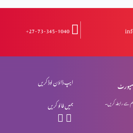
+27-73-345-1040
in
ایپ ڈاؤن لوڈ کریں
پورٹ
م سے رابطہ کریں۔
ہمیں فالو کریں