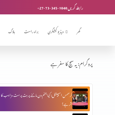
+27-73-345-1040 رابطہ کریں
گھر
ویڈیو کیٹیگری
براہ راست
بلاگ
پروگرام: یہ سچ کا سفر ہے
کرسمس اسپیشل: کیا جنم دن ماننے پر بت پرست مزاہب کا
اثر ہے؟