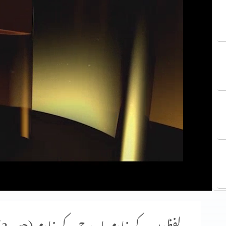
لفظوں کے خادم یا روح کے خادم (حصہ 2)