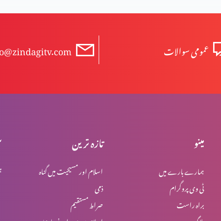
عمومی سوالات
fo@zindagitv.com
مینو
تازہ ترین
س
ہمارے بارے میں
اسلام اور مسیحیت میں گناہ
ہ
ٹی وی پروگرام
ذمی
براہ راست
صراط مستقیم
بلاگ
اسلام میں یہود اور نصاریٰ