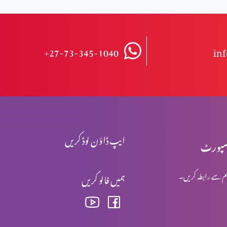
+27-73-345-1040
in
ایپ ڈاؤن لوڈ کریں
پورٹ
م سے رابطہ کریں۔
ہمیں فالو کریں