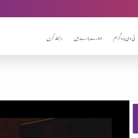
ٹی وی پروگرام
ہمارے بارے میں
رابطہ کریں