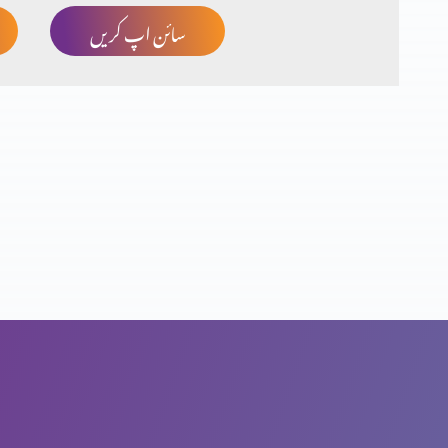
سائن اپ کریں