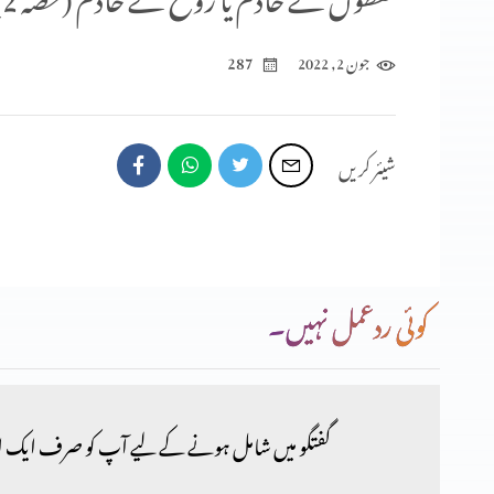
287
جون 2, 2022
شیئر کریں
کوئی ردعمل نہیں۔
گفتگو میں شامل ہونے کے لیے آپ کو صرف ایک ا