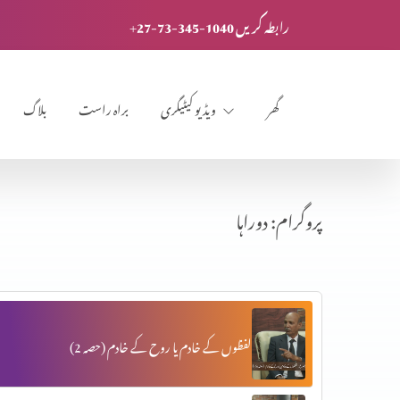
+27-73-345-1040 رابطہ کریں
گھر
ویڈیو کیٹیگری
براہ راست
بلاگ
پروگرام: دوراہا
لفظوں کے خادم یا روح کے خادم (حصہ 2)