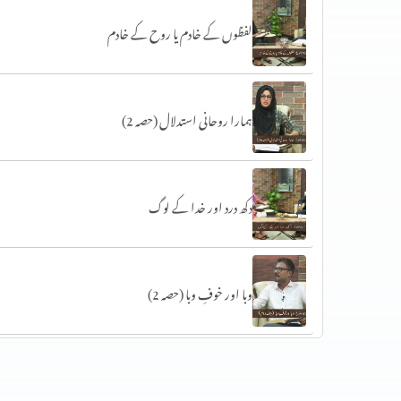
لفظوں کے خادم یا روح کے خادم
ہمارا روحانی استدلال (حصہ 2)
دکھ درد اور خدا کے لوگ
وبا اور خوفِ وبا (حصہ 2)
وبا اور خوفِ وبا