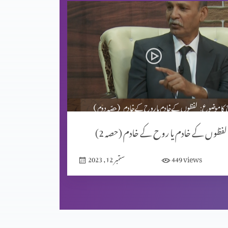
لفظوں کے خادم یا روح کے خادم (حصہ 2)
views
449
ستمبر 12, 2023