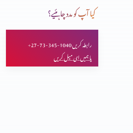
کیا آپ کو مدد چاہئیے؟
شناخت نامہ حصہ 1
+27-73-345-1040 رابطہ کریں
طرح طرح کی خدمتیں
یا ہمیں ای میل کریں
مصاہب، مسیحی اور مضبوتی (حصہ 2)
مصاہب، مسیحی اور مضبوتی (حصہ 1)