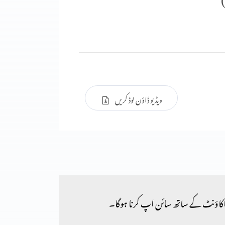
ویڈیو ڈاؤن لوڈ کریں
کاؤنٹ کے ساتھ سائن اپ کرنا ہوگا۔