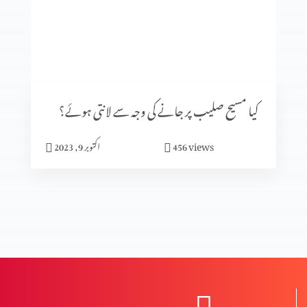
کلامِ مقدس کی صداقت ازروئے آثار قدیمہ (حصہ 1)
تعصب یا تاریخی ثبوت
کیا مسیح صلیب پر جانے کی وجہ سے لانتی ہوئے؟
views
456
اکتوبر 9, 2023
تاریخ میں پیشنگوئیوں کا کردار (حصہ 2)
تاریخ میں پیشنگوئیوں کا کردار
ردِ ابیونیت