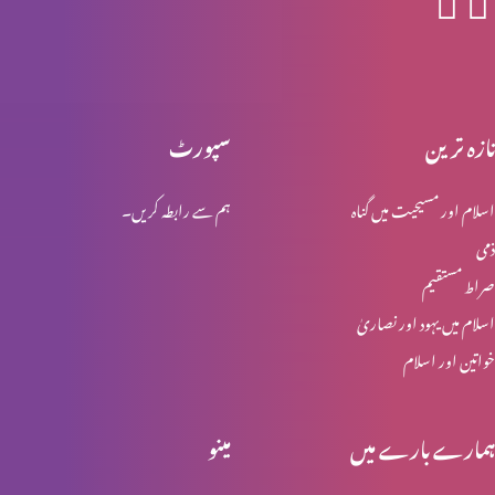
اخلاقی احتساب : اجر عظیم (حصہ 2)
تازہ ترین
سپورٹ
اسلام اور مسیحیت میں گناہ
ہم سے رابطہ کریں۔
اخلاقی احتساب : اجر عظیم (حصہ 1)
ذمی
صراط مستقیم
اخلاقی احتساب: پہاڑی واعظ (حصہ 4)
اسلام میں یہود اور نصاریٰ
خواتین اور اسلام
مِعیارالاقدار (نورمیٹیوف سائنس)
ہمارے بارے میں
مینو