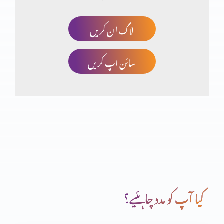
لاگ ان کریں
مسیحت توہم پرستی کا نتیجہ؟ حصہ 3
سائن اپ کریں
انجیل مقدسہ کی تاریخی شہادتیں (یوحنا اصطباغی)
مسیحت توہم پرستی کا نتیجہ؟ (حصہ دوم)
مسیحت توہم پرستی کا نتیجہ؟
کیا آپ کو مدد چاہئیے؟