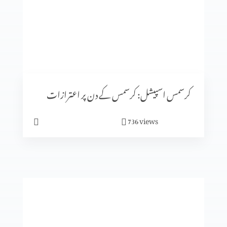
کرسمس اسپیشل: کیا جنم دن ماننے پر بت پرست مزاہب کا اثر
ہے؟
کرسمس اسپیشل: سنتِ ابراہیمی (حصہ 2)
کرسمس اسپیشل: کرسمس کے دن پر اعترازات
views
736
معافی ازروئے انجیلی بیان
کلامِ مقدس کی صداقت ازروئے آثار قدیمہ (حصہ 2)