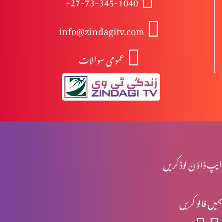
+27-73-345-1040
info@zindagitv.com
ابیونی ابتدائی مسیح کیوں نہیں ہوسکتے؟
عمومی سوالات
مسیح کی پرستش تاریخ میں
اخلاقی احتساب: حقیقی راستبازی(حصہ 2)
ایپ ڈاؤن لوڈ کریں
اخلاقی احتساب: حقیقی راستبازی(حصہ 1)
ہمیں فالو کریں
تفہیم المسیح تاریخ کے آئینے میں