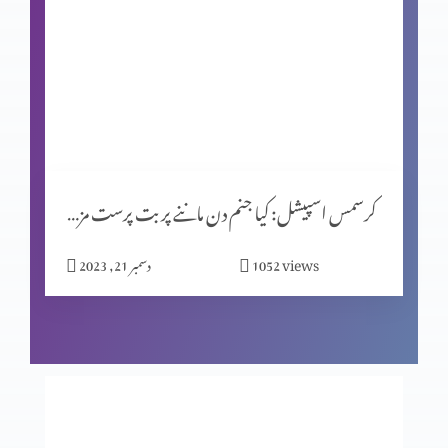
شاہِ روم طبریاس کے سکئے
روایتوں کی جانچ پرٹال کا مقصد (حصہ 2)
کرسمس اسپیشل: کیا جنم دن ماننے پر بت پرست مزاہب کا اثر ہے؟
المسیح کے پیروکار عید فسح کیوں نہیں مناتے؟
views
1052
دسمبر 21, 2023
روایتوں کی جانچھ پڑتال کا مقصد
معافی ازروئے انجیلی بیان (حصہ 2)