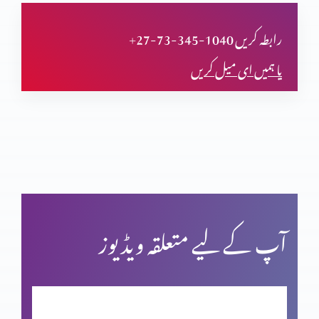
تجسم المسیح پر اعتراض
+27-73-345-1040 رابطہ کریں
یا ہمیں ای میل کریں
قیامت المسیح پر ایمان
پاک مبارک جمعہ
کرسمس اسپیشل: اسم نویسی پراعتراضات کے جوابات
آپ کے لیے متعلقہ ویڈیوز
فردوسِ مجسم