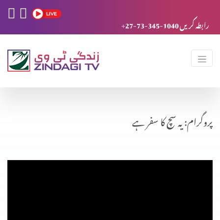
+27-73-345-1040 رابطہ کریں
پروگرام: یہ سچ کا سفر ہے