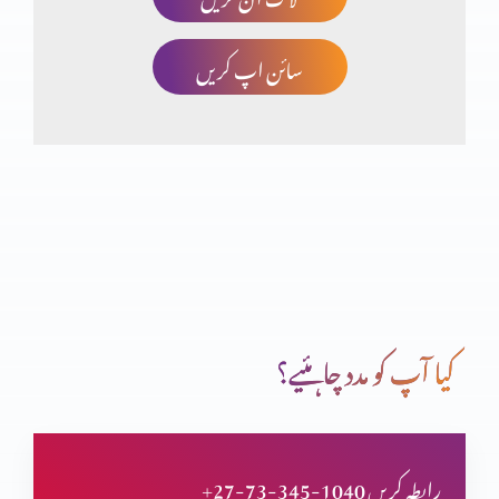
سائن اپ کریں
آنحضرت پر ایمان
اناجیل اربہ اور انجیل برنباس
باب الجنت سے داخلہ
کیا آپ کو مدد چاہئیے؟
خدا ایک ہے یا تین ؟
+27-73-345-1040 رابطہ کریں