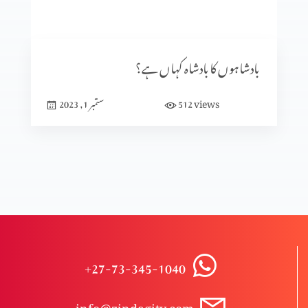
موت کے حقیقی معنی
بادشاہوں کا بادشاہ کہاں ہے؟
میرا معجزہ
views
512
ستمبر 1, 2023
میں مسیحی کیوں ہوں؟(عظیم قدیر بخش کے ساتھ)
طرز حیات
+27-73-345-1040
مسیح کی شان
info@zindagitv.com