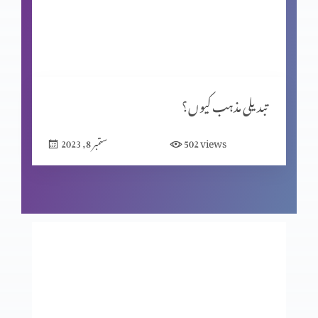
انسانی تحریر یا الہٰی مکاشفہ؟
ماضی کی داستان
تبدیلی مذہب کیوں؟
views
502
ستمبر 8, 2023
ایک مسیحی کون ہے؟
گناہ اور اس کے اثرات(موروثی گناہ)
نجات بذریعہ قربانی