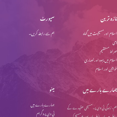
تازہ ترین
سپورٹ
تائب دل نہ ہونے والوں کی عدالت
اسلام اور مسیحیت میں گناہ
ہم سے رابطہ کریں۔
ذمی
حضرتِ یوحنا کی گواہی
صراط مستقیم
اسلام میں یہود اور نصاریٰ
خواتین اور اسلام
خدا کے حضور مقبولِ نظر
ہمارے بارے میں
مینو
لعزر کو مار ڈالنے کی کوشیش
ہمارے بارے میں
ہم، زندگی ٹی وی پر، مسیحی عقیدے کے
ٹی وی پروگرام
حامل ہیں اور بائبل اور یسوع مسیح کی