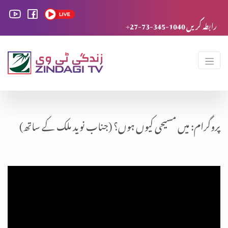
+27-73-345-1040 رابطہ کریں
پروگرام: میں مسیحی کیوں ہوں؟ (جناب نوید ملک کے ساتھ)