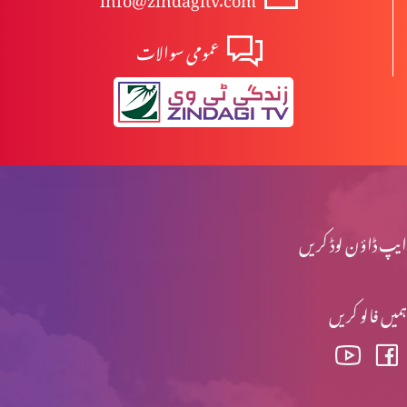
عمومی سوالات
نیا سال – میں کیا کروں؟
مذاہب میں ہم آہنگی
میڈیا ہماری پہچھن کرواتا ہے
ایپ ڈاؤن لوڈ کریں
ہمیں فالو کریں
حقیقی راستبازی کیا ہے؟
گناہ کا راج