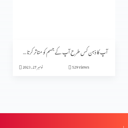
گلتیوں (حصہ 4)
گلتیوں (حصہ 3)
آپ کا ذہن کس طرح آپ کے جسم کو متاثر کرتا ہے (پارٹ 2)
گلتیوں (حصہ 2)
views
529
نومبر 27, 2023
گلتیوں (حصہ 1)
درد سے پاک راستے کے خطرات (2-2)