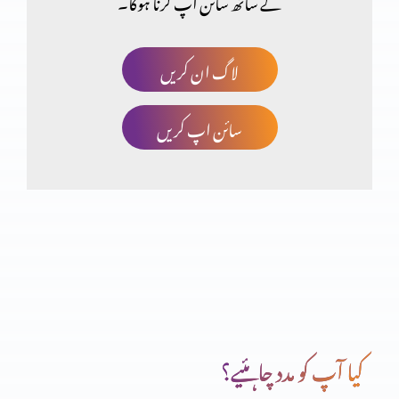
کے ساتھ سائن اپ کرنا ہوگا۔
فلپیوں کا خط (حصہ 1)
لاگ ان کریں
سائن اپ کریں
اعتماد کا امتحان
غیر حقیقی توَقّعَات پر مایوس ہونا (حصہ 2)
غیر حقیقی توَقّعَات پر مایوس ہونا (حصہ 1)
کیا آپ کو مدد چاہئیے؟
صحیح یا غلط ذہنیت (حصہ 2)