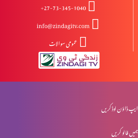
+27-73-345-1040
درد سے پاک راستے کے خطرات (1-2)
info@zindagitv.com
عمومی سوالات
یسوع کی تمثیلیں: خود کو پرکھنا (2-2)
یسوع کی تمثیلیں: خود کو پرکھنا (1-2)
جنگ تو خداوند کی ہے (2-2)
ایپ ڈاؤن لوڈ کریں
ہمیں فالو کریں
جنگ تو خداوند کی ہے (1-2)