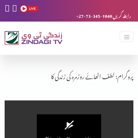
+27-73-345-1040 رابطہ کریں
پروگرام: لطف اٹھائے روزمرہ کی زندگی کا