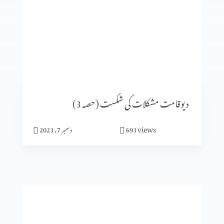
کسی بھی وقت پارکنگ نہیں ہو سکتی (1-1)
اُس پر دھیان دیں جو بہترین خوشی دے (2-6)
دیوقامت مشکلات کی شکست (حصہ 3)
views
693
دسمبر 7, 2023
میں جلدی میں مگر خدا نہیں
جنت میرا گھر