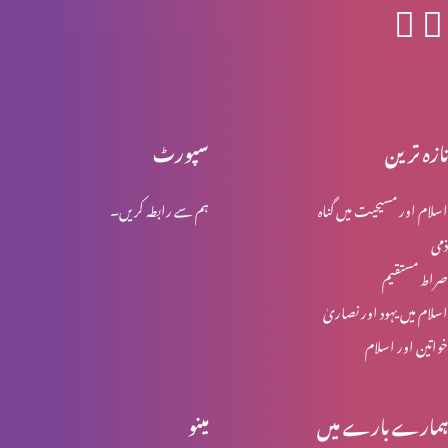
یہ ترقی کرنے کا وقت ہے
تازہ ترین
سپورٹ
پیش رفت کی کن٘جیاں (2-2)
اسلام اور مسیحیت میں گناہ
ہم سے رابطہ کریں۔
ذمی
پیش رفت کی کن٘جیاں(1-2)
صراط مستقیم
اسلام میں یہود اور نصاریٰ
خواتین اور اسلام
شکایات مت کریں (حصہ 1)
ہمارے بارے میں
مینو