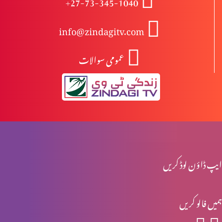
+27-73-345-1040
info@zindagitv.com
ابیونی ابتدائی مسیح کیوں نہیں ہوسکتے؟
عمومی سوالات
مسیح کی پرستش تاریخ میں
اخلاقی احتساب: حقیقی راستبازی(حصہ 2)
ایپ ڈاؤن لوڈ کریں
اخلاقی احتساب: حقیقی راستبازی(حصہ 1)
ہمیں فالو کریں
تفہیم المسیح تاریخ کے آئینے میں