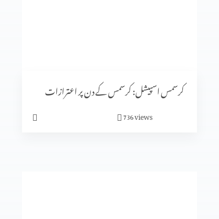
کرسمس اسپیشل: کیا جنم دن ماننے پر بت پرست مزاہب کا اثر
ہے؟
کرسمس اسپیشل: سنتِ ابراہیمی (حصہ 2)
کرسمس اسپیشل: کرسمس کے دن پر اعترازات
views
736
معافی ازروئے انجیلی بیان
کلامِ مقدس کی صداقت ازروئے آثار قدیمہ (حصہ 2)