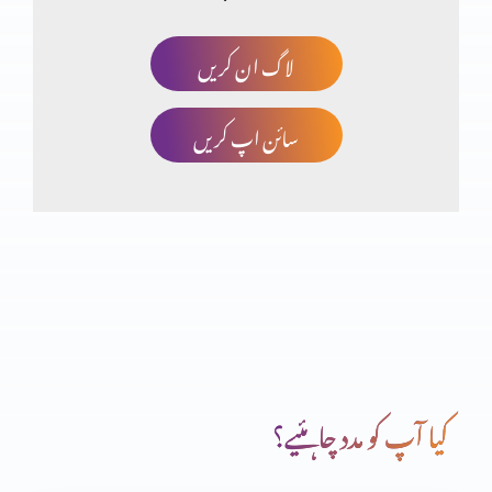
لاگ ان کریں
مسیحت توہم پرستی کا نتیجہ؟ حصہ 3
سائن اپ کریں
انجیل مقدسہ کی تاریخی شہادتیں (یوحنا اصطباغی)
مسیحت توہم پرستی کا نتیجہ؟ (حصہ دوم)
مسیحت توہم پرستی کا نتیجہ؟
کیا آپ کو مدد چاہئیے؟