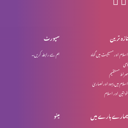
اخلاقی احتساب : اجر عظیم (حصہ 2)
تازہ ترین
سپورٹ
اسلام اور مسیحیت میں گناہ
ہم سے رابطہ کریں۔
اخلاقی احتساب : اجر عظیم (حصہ 1)
ذمی
صراط مستقیم
اخلاقی احتساب: پہاڑی واعظ (حصہ 4)
اسلام میں یہود اور نصاریٰ
خواتین اور اسلام
مِعیارالاقدار (نورمیٹیوف سائنس)
ہمارے بارے میں
مینو