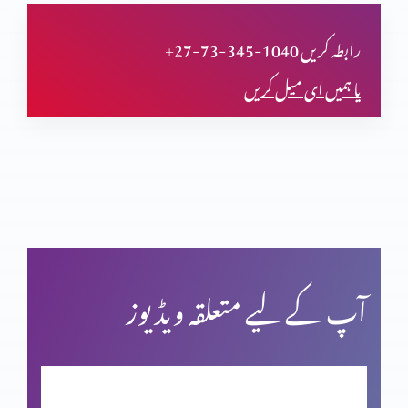
تجسم المسیح پر اعتراض
+27-73-345-1040 رابطہ کریں
یا ہمیں ای میل کریں
قیامت المسیح پر ایمان
پاک مبارک جمعہ
کرسمس اسپیشل: اسم نویسی پراعتراضات کے جوابات
آپ کے لیے متعلقہ ویڈیوز
فردوسِ مجسم