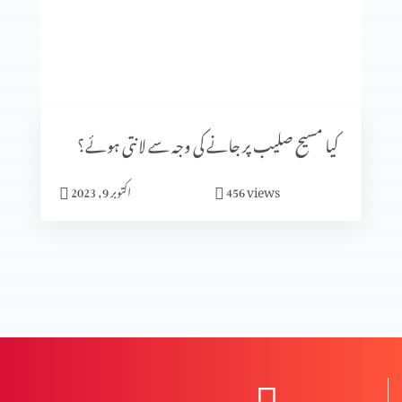
کلامِ مقدس کی صداقت ازروئے آثار قدیمہ (حصہ 1)
تعصب یا تاریخی ثبوت
کیا مسیح صلیب پر جانے کی وجہ سے لانتی ہوئے؟
views
456
اکتوبر 9, 2023
تاریخ میں پیشنگوئیوں کا کردار (حصہ 2)
تاریخ میں پیشنگوئیوں کا کردار
ردِ ابیونیت