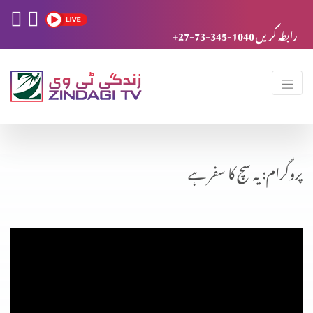
+27-73-345-1040 رابطہ کریں
پروگرام: یہ سچ کا سفر ہے