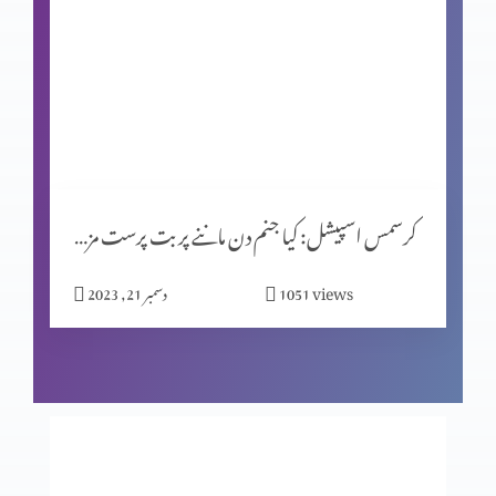
شاہِ روم طبریاس کے سکئے
روایتوں کی جانچ پرٹال کا مقصد (حصہ 2)
کرسمس اسپیشل: کیا جنم دن ماننے پر بت پرست مزاہب کا اثر ہے؟
المسیح کے پیروکار عید فسح کیوں نہیں مناتے؟
views
1051
دسمبر 21, 2023
روایتوں کی جانچھ پڑتال کا مقصد
معافی ازروئے انجیلی بیان (حصہ 2)