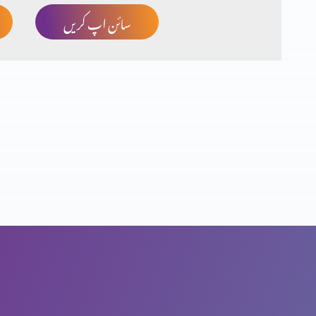
سائن اپ کریں