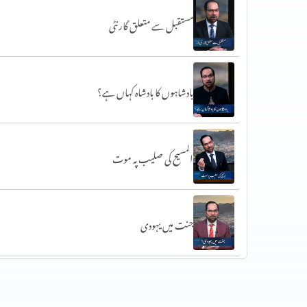
مستقبل سے متعلق گارنٹی
بادشاہوں کا بادشاہ کہاں ہے؟
المسیح کی صلیب پہ موت
جنت میں یہودی
مسیح ابنِ مریم یا پولس