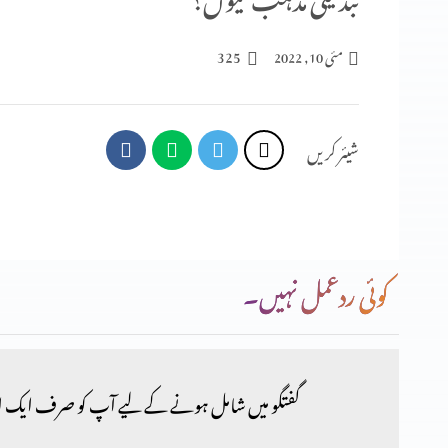
325
مئی 10, 2022
شیئر کریں
کوئی ردعمل نہیں۔
گفتگو میں شامل ہونے کے لیے آپ کو صرف ایک ا