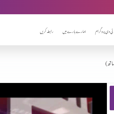
ٹی وی پروگرام
ہمارے بارے میں
رابطہ کریں
اتھ)