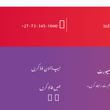
+27-73-345-1040
in
ایپ ڈاؤن لوڈ کریں
پورٹ
م سے رابطہ کریں۔
ہمیں فالو کریں