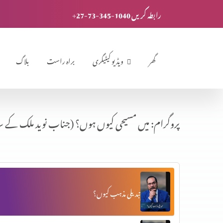
+27-73-345-1040 رابطہ کریں
گھر
ویڈیو کیٹیگری
براہ راست
بلاگ
پروگرام: میں مسیحی کیوں ہوں؟ (جناب نوید ملک کے س
تبدیلی مذہب کیوں؟