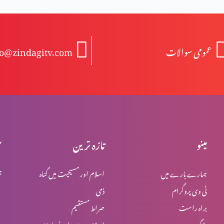
عمومی سوالات
fo@zindagitv.com
مینو
تازہ ترین
س
ہمارے بارے میں
اسلام اور مسیحیت میں گناہ
ہ
ٹی وی پروگرام
ذمی
براہ راست
صراط مستقیم
بلاگ
اسلام میں یہود اور نصاریٰ