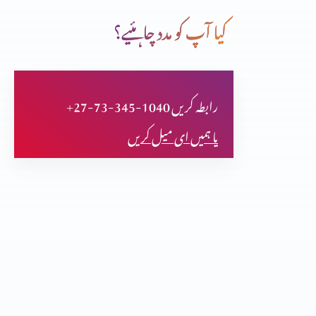
کیا آپ کو مدد چاہئیے؟
میں اور مسیح
+27-73-345-1040 رابطہ کریں
نمک اور نور
یا ہمیں ای میل کریں
ایب جوئی سے ممانعت
آنحضرت پر ایمان