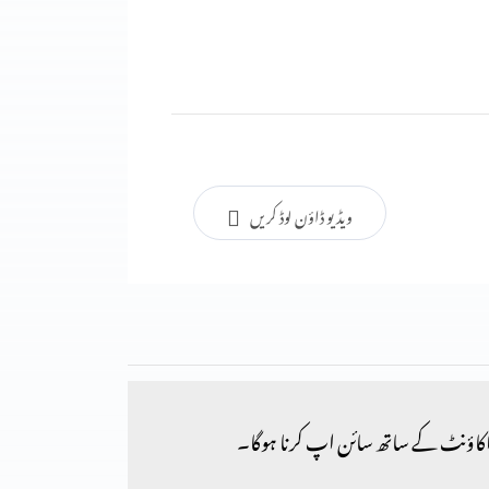
ویڈیو ڈاؤن لوڈ کریں
کاؤنٹ کے ساتھ سائن اپ کرنا ہوگا۔