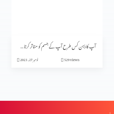
گلتیوں (حصہ 4)
گلتیوں (حصہ 3)
آپ کا ذہن کس طرح آپ کے جسم کو متاثر کرتا ہے (پارٹ 2)
گلتیوں (حصہ 2)
views
529
نومبر 27, 2023
گلتیوں (حصہ 1)
درد سے پاک راستے کے خطرات (2-2)