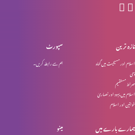
یہ ترقی کرنے کا وقت ہے
تازہ ترین
سپورٹ
پیش رفت کی کن٘جیاں (2-2)
اسلام اور مسیحیت میں گناہ
ہم سے رابطہ کریں۔
ذمی
پیش رفت کی کن٘جیاں(1-2)
صراط مستقیم
اسلام میں یہود اور نصاریٰ
خواتین اور اسلام
شکایات مت کریں (حصہ 1)
ہمارے بارے میں
مینو