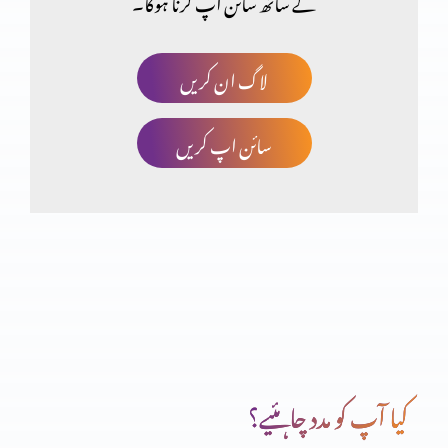
کے ساتھ سائن اپ کرنا ہوگا۔
فلپیوں کا خط (حصہ 1)
لاگ ان کریں
سائن اپ کریں
اعتماد کا امتحان
غیر حقیقی توَقّعَات پر مایوس ہونا (حصہ 2)
غیر حقیقی توَقّعَات پر مایوس ہونا (حصہ 1)
کیا آپ کو مدد چاہئیے؟
صحیح یا غلط ذہنیت (حصہ 2)