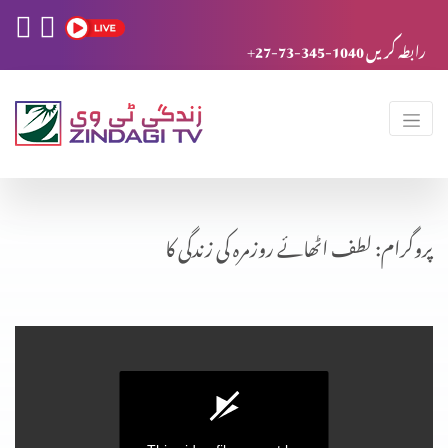
+27-73-345-1040 رابطہ کریں
پروگرام: لطف اٹھائے روزمرہ کی زندگی کا