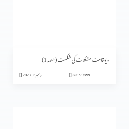
کسی بھی وقت پارکنگ نہیں ہو سکتی (1-1)
اُس پر دھیان دیں جو بہترین خوشی دے (2-6)
دیوقامت مشکلات کی شکست (حصہ 3)
views
693
دسمبر 7, 2023
میں جلدی میں مگر خدا نہیں
جنت میرا گھر