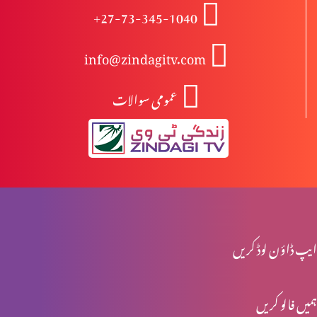
+27-73-345-1040
درد سے پاک راستے کے خطرات (1-2)
info@zindagitv.com
عمومی سوالات
یسوع کی تمثیلیں: خود کو پرکھنا (2-2)
یسوع کی تمثیلیں: خود کو پرکھنا (1-2)
جنگ تو خداوند کی ہے (2-2)
ایپ ڈاؤن لوڈ کریں
ہمیں فالو کریں
جنگ تو خداوند کی ہے (1-2)