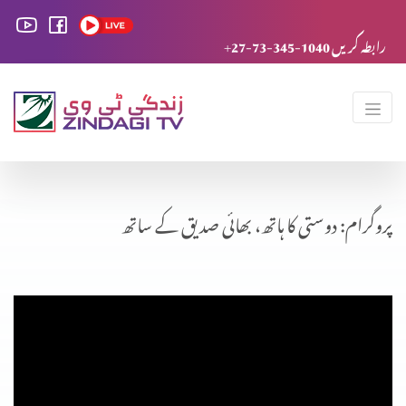
+27-73-345-1040 رابطہ کریں
پروگرام: دوستی کا ہاتھ، بھائی صدیق کے ساتھ