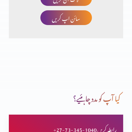
سائن اپ کریں
قران سے قران تک(حصہ 23)
قران سے قران تک (حصہ 22)
قران سے قران تک (حصہ 21)
کیا آپ کو مدد چاہئیے؟
ولادتِ یسوع المسیح کا ثبوت قرآن میں
+27-73-345-1040 رابطہ کریں