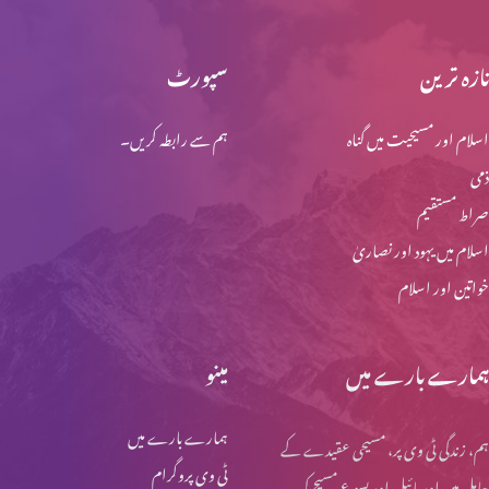
تازہ ترین
سپورٹ
مسؑلہِ حلال اور حرام؟ (حصہ 5)
اسلام اور مسیحیت میں گناہ
ہم سے رابطہ کریں۔
ذمی
مسؑلہِ حلال اور حرام؟ (حصہ 4)
صراط مستقیم
اسلام میں یہود اور نصاریٰ
خواتین اور اسلام
مسؑلہِ حلال اور حرام؟ (حصہ 3)
ہمارے بارے میں
مینو
مسؑلہِ حلال اور حرام؟ (حصہ 2)
ہمارے بارے میں
ہم، زندگی ٹی وی پر، مسیحی عقیدے کے
ٹی وی پروگرام
حامل ہیں اور بائبل اور یسوع مسیح کی