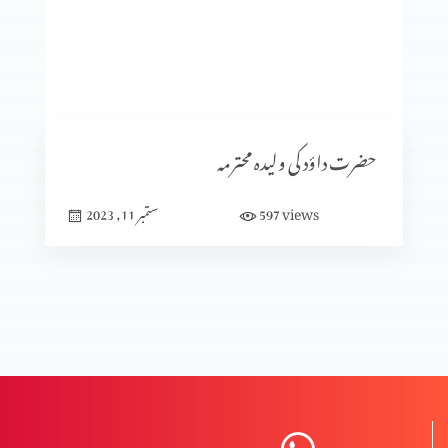
سیٹرھی کی برکت
شادی کا الٰہی منصوبہ (حصہ3)
حضرت داؤد کی ولیدہ محترمہ
views
597
ستمبر 11, 2023
شادی کا الٰہی منصوبہ (حصہ2)
شادی کا الٰہی منصوبہ (حصہ 1)
نعمت اور پھل میں فرق