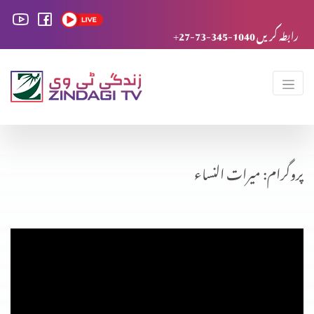
+27-73-345-1040 رابطہ کریں
پروگرام: میرات النساء