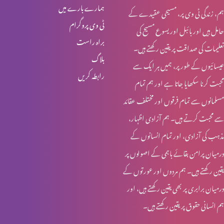
ہمارے بارے میں
ہم، زندگی ٹی وی پر، مسیحی عقیدے کے
خواجہ سرا کا مقام کلام مقدس میں (حصہ 1)
ٹی وی پروگرام
حامل ہیں اور بائبل اور یسوع مسیح کی
براہ راست
تعلیمات کی صداقت پر یقین رکھتے ہیں۔
بلاگ
عیسائیوں کے طور پر، ہمیں ہر ایک سے
قربانی کا گوشت اور خواتین کی زمداری
رابطہ کریں
محبت کرنا سکھایا جاتا ہے اور ہم تمام
مسلمانوں سے تمام فرقوں اور مختلف عقائد
کرسمس اسپیشل: یسوع مسیح کا نسب نامہ اور خواتین
سے محبت کرتے ہیں۔ ہم آزادی اظہار،
مذہب کی آزادی، اور تمام انسانوں کے
درمیان پرامن بقائے باہمی کے اصولوں پر
روزہ اور عورت کے شرعی مسایل (حصہ 4)
یقین رکھتے ہیں۔ ہم مردوں اور عورتوں کے
درمیان برابری پر بھی یقین رکھتے ہیں، اور
ہم انسانی حقوق پر یقین رکھتے ہیں۔
روزہ اور عورت کے شرعی مسایل (حصہ 3)