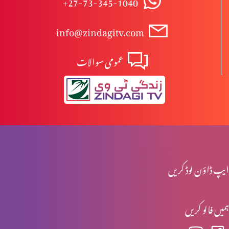
+27-73-345-1040
info@zindagitv.com
خواتین کی خدمت
عمومی سوالات
صبا کی ملکہ کا شاہی دورہ
محبت کی 5 زبانیں
ایپ ڈاؤن لوڈ کریں
مقدسہ مریم
ہمیں فالو کریں
ناکام عادتیں