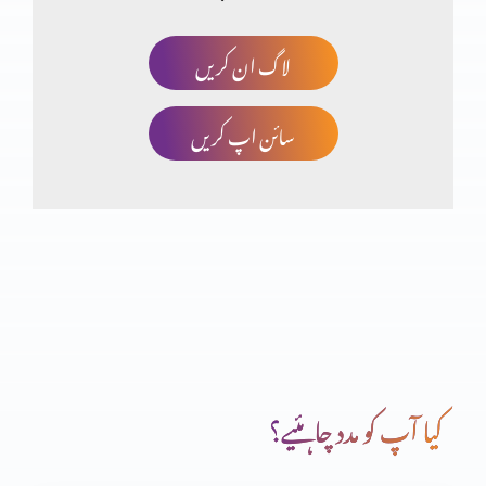
لاگ ان کریں
خدا کا منضوبہ
سائن اپ کریں
جو آپ کے ہاتھ میں ہے وہ بابرکت ہے
خداوند کا خوف
دعا (حصہ دوم)
کیا آپ کو مدد چاہئیے؟