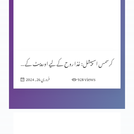
کرسمس اسپیشل (حصہ 1)
یشوُع کی کتاب اور سلسلۂ نبوّت
کرسمس اسپیشل: غذا روح کے لیے اور پیٹ کے لیے؟
زندگی ایک پیغام ہے
views
928
فروری 26, 2024
اصل قربانی
فکسڈ مائنڈ سیٹ