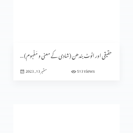
شادی کا الہٰی منصوبہ (حصہ 5)
شادی کا الٰہی منصوبہ (حصہ 4)
حقیقی اور اٹوٹ بندھن (شادی کے معنی و مَفْہوم) حصہ 1
views
513
ستمبر 13, 2023
ایماندار پرکھا جاتا ہے
میں نیچرل نہیں بلکہ سپر نیچرل ہوں