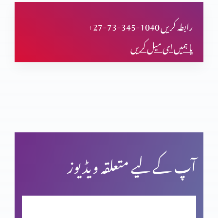
دعا (حصہ اول)
+27-73-345-1040 رابطہ کریں
یا ہمیں ای میل کریں
مسیحی مردم شماری اور ہماری زمہ داری
یشوع کی کتاب اور سلسلہ نبوت (حصہ دوم)
بائبل کی صداقت اور حقّانیَّت (حصہ 4)
آپ کے لیے متعلقہ ویڈیوز
بائبل کی صداقت اور حقّانیَّت (حصہ 3)