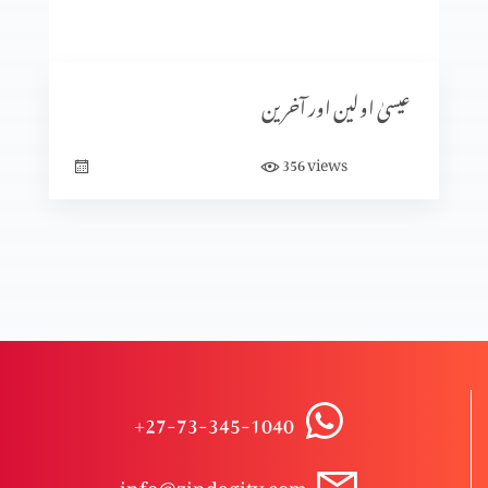
کیا ہم خدا سے بھاگ سکتے ہیں؟
عیسیٰ اولین اور آخرین
ابدی سلامتی
views
356
حقیقی سلامتی
کیا آپ پریشان ہیں؟
+27-73-345-1040
مجھ گنہگار پر رحم فرما
info@zindagitv.com