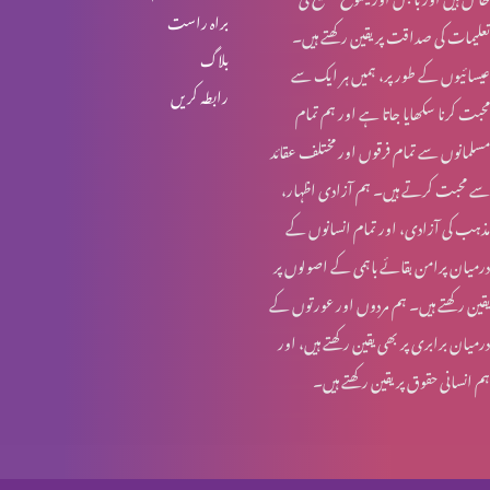
براہ راست
تعلیمات کی صداقت پر یقین رکھتے ہیں۔
یسوع – ہماری زندہ امید
بلاگ
عیسائیوں کے طور پر، ہمیں ہر ایک سے
رابطہ کریں
محبت کرنا سکھایا جاتا ہے اور ہم تمام
تجسمِ نورِ جہاں
مسلمانوں سے تمام فرقوں اور مختلف عقائد
سے محبت کرتے ہیں۔ ہم آزادی اظہار،
مذہب کی آزادی، اور تمام انسانوں کے
ایمانویل: خدا ہمارے ساتھ
درمیان پرامن بقائے باہمی کے اصولوں پر
یقین رکھتے ہیں۔ ہم مردوں اور عورتوں کے
درمیان برابری پر بھی یقین رکھتے ہیں، اور
عیدِ میلادِ مسیح: مبارکباد
ہم انسانی حقوق پر یقین رکھتے ہیں۔
عیدِ میلادِ مسیح: مبارکباد