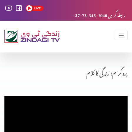
+27-73-345-1040 رابطہ کریں
پروگرام: زندگی کا کلام