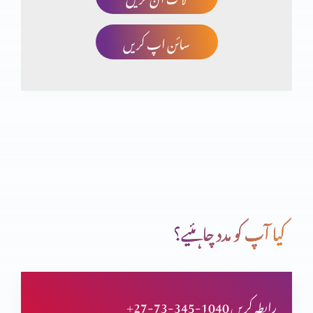
سائن اپ کریں
چھوٹا کون اور بڑا کون؟
انسان کی خودغرضی اور خدا کا فضل
اب میں دیکھوں گا تم کیسے بچوگے
کیا آپ کو مدد چاہئیے؟
خداوند شفقت میں غنی
+27-73-345-1040 رابطہ کریں