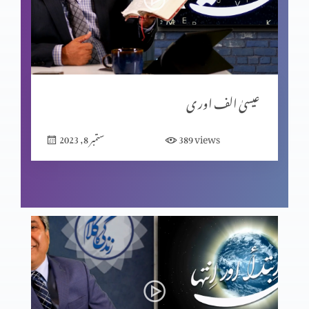
مبیرِ عتب کو خدا کی یاد
گنا ہ کی مزدوری
عیسیٰ الف اور ی
views
389
ستمبر 8, 2023
خدا اور ہم
جا اور منادی کر
خواہش