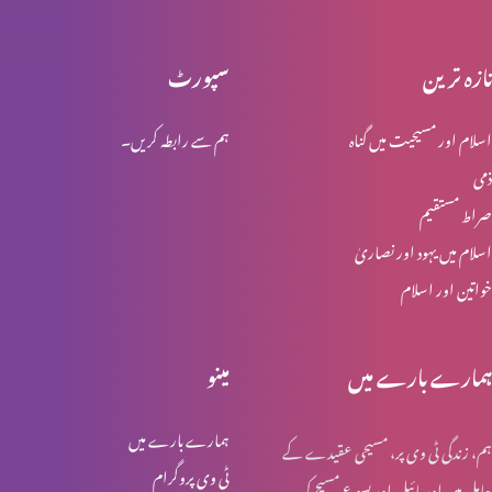
تازہ ترین
سپورٹ
محبت کو ذوال نہیں
اسلام اور مسیحیت میں گناہ
ہم سے رابطہ کریں۔
ذمی
ابدی محبت
صراط مستقیم
اسلام میں یہود اور نصاریٰ
خواتین اور اسلام
مسیح خدا کی قدرت اور حکمت
ہمارے بارے میں
مینو
لازوال میراث
ہمارے بارے میں
ہم، زندگی ٹی وی پر، مسیحی عقیدے کے
ٹی وی پروگرام
حامل ہیں اور بائبل اور یسوع مسیح کی