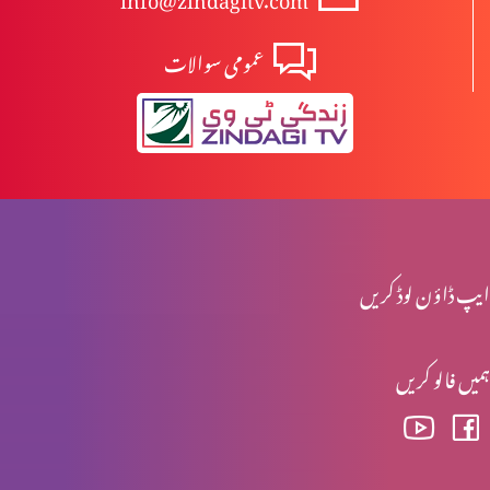
عمومی سوالات
آزادی اور غلامی
راہ اور حق اور زندگی میں ہوں
میرے پاس آؤ
ایپ ڈاؤن لوڈ کریں
ہمیں فالو کریں
خدا ہمارے ساتھ
خدا کی محبت – سارہ نظری