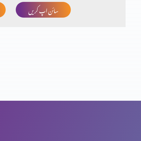
سائن اپ کریں