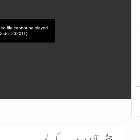
deo file cannot be played.
Code: 232011)
جشنِ آزادی سب کے لیے