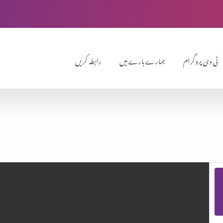
ٹی وی پروگرام
ہمارے بارے میں
رابطہ کریں