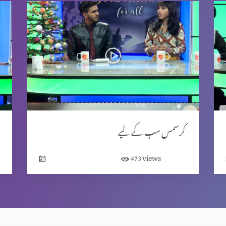
کرسمس سب کے لیے
views
473