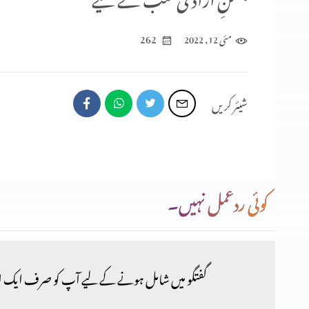
262
مئی 12, 2022
شیئر کریں
کوئی ردعمل نہیں۔
گفتگو میں شامل ہونے کے لیے آپ کو صرف ایک ا