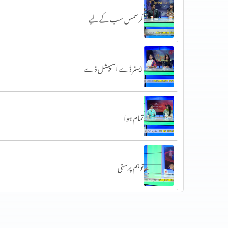
کرسمس سب کے لیے
ایسٹر ڈے اسپیشل ڈے
تمام ہوا
توہم پرستی
محبت کیا (1 کرنتھیوں 13)