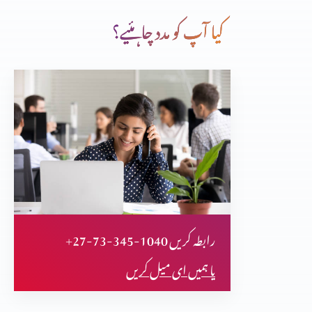
کیا آپ کو مدد چاہئیے؟
زبان پر قابو
مصبت سوچ
یوم آزادی اسپیشل
+27-73-345-1040 رابطہ کریں
کرسمس ڈے اسپیشل
یا ہمیں ای میل کریں