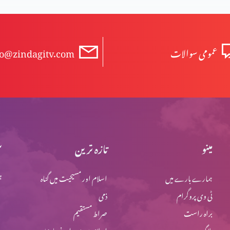
عمومی سوالات
fo@zindagitv.com
مینو
تازہ ترین
س
ہمارے بارے میں
اسلام اور مسیحیت میں گناہ
ہ
ٹی وی پروگرام
ذمی
براہ راست
صراط مستقیم
بلاگ
اسلام میں یہود اور نصاریٰ