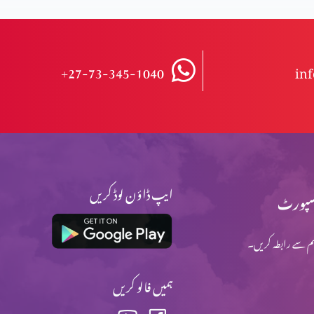
+27-73-345-1040
in
ایپ ڈاؤن لوڈ کریں
پورٹ
م سے رابطہ کریں۔
ہمیں فالو کریں