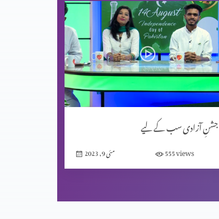
جشنِ آزادی سب کے لیے
views
555
مئی 9, 2023