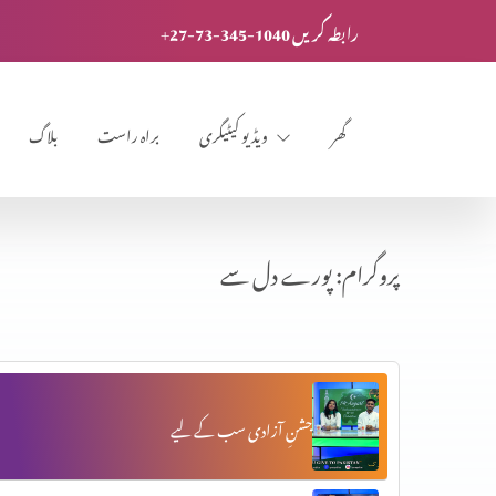
+27-73-345-1040 رابطہ کریں
گھر
ویڈیو کیٹیگری
براہ راست
بلاگ
پروگرام: پورے دل سے
جشنِ آزادی سب کے لیے