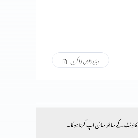
ویڈیو ڈاؤن لوڈ کریں
کاؤنٹ کے ساتھ سائن اپ کرنا ہوگا۔