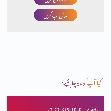
سائن اپ کریں
چھوٹا کون اور بڑا کون؟
انسان کی خودغرضی اور خدا کا فضل
اب میں دیکھوں گا تم کیسے بچوگے
کیا آپ کو مدد چاہئیے؟
خداوند شفقت میں غنی
+27-73-345-1040 رابطہ کریں