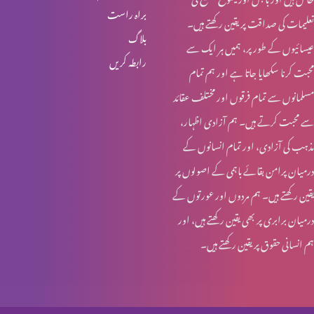
براہ راست
تعلیمات کی صداقت پر یقین رکھتے ہیں۔
یسوع – ہماری زندہ امید
بلاگ
عیسائیوں کے طور پر، ہمیں ہر ایک سے
رابطہ کریں
محبت کرنا سکھایا جاتا ہے اور ہم تمام
تجسمِ نورِ جہاں
مسلمانوں سے تمام فرقوں اور مختلف عقائد
سے محبت کرتے ہیں۔ ہم آزادی اظہار،
مذہب کی آزادی، اور تمام انسانوں کے
ایمانویل: خدا ہمارے ساتھ
درمیان پرامن بقائے باہمی کے اصولوں پر
یقین رکھتے ہیں۔ ہم مردوں اور عورتوں کے
درمیان برابری پر بھی یقین رکھتے ہیں، اور
عیدِ میلادِ مسیح: مبارکباد
ہم انسانی حقوق پر یقین رکھتے ہیں۔
عیدِ میلادِ مسیح: مبارکباد