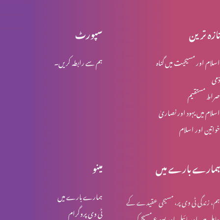
تازہ ترین
سپورٹ
محبت کو ذوال نہیں
اسلام اور مسیحیت میں گناہ
ہم سے رابطہ کریں۔
ذمی
ابدی محبت
صراط مستقیم
اسلام میں یہود اور نصاریٰ
خواتین اور اسلام
مسیح خدا کی قدرت اور حکمت
ہمارے بارے میں
مینو
لازوال میراث
ہمارے بارے میں
ہم، زندگی ٹی وی پر، مسیحی عقیدے کے
ٹی وی پروگرام
حامل ہیں اور بائبل اور یسوع مسیح کی