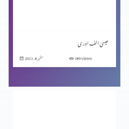
مبیرِ عتب کو خدا کی یاد
گنا ہ کی مزدوری
عیسیٰ الف اور ی
views
389
ستمبر 8, 2023
خدا اور ہم
جا اور منادی کر
خواہش