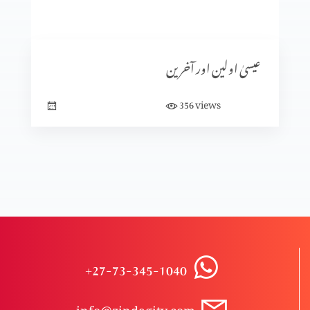
کیا ہم خدا سے بھاگ سکتے ہیں؟
عیسیٰ اولین اور آخرین
ابدی سلامتی
views
356
حقیقی سلامتی
کیا آپ پریشان ہیں؟
+27-73-345-1040
مجھ گنہگار پر رحم فرما
info@zindagitv.com