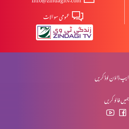
عمومی سوالات
آزادی اور غلامی
راہ اور حق اور زندگی میں ہوں
میرے پاس آؤ
ایپ ڈاؤن لوڈ کریں
ہمیں فالو کریں
خدا ہمارے ساتھ
خدا کی محبت – سارہ نظری