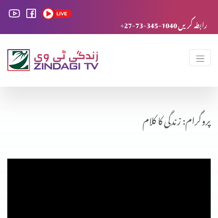
+27-73-345-1040 رابطہ کریں
پروگرام: زندگی کا کلام